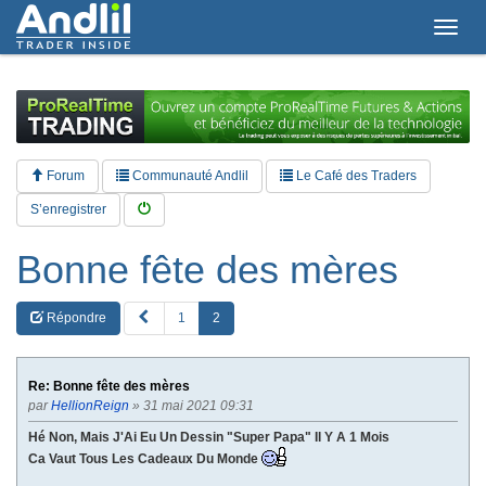
T
o
g
g
l
e
n
a
Forum
Communauté Andlil
Le Café des Traders
v
i
S’enregistrer
g
a
Bonne fête des mères
t
i
o
P
Répondre
1
2
n
R
E
V
Re: Bonne fête des mères
par
HellionReign
» 31 mai 2021 09:31
Hé Non, Mais J'Ai Eu Un Dessin "Super Papa" Il Y A 1 Mois
Ca Vaut Tous Les Cadeaux Du Monde