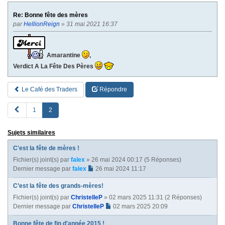
Re: Bonne fête des mères
par
HellionReign
» 31 mai 2021 16:37
Amarantine
,
Verdict A La Fête Des Pères
Le Café des Traders
Répondre
P
1
2
R
E
Sujets similaires
V
C'est la fête de mères !
Fichier(s) joint(s)
par
falex
» 26 mai 2024 00:17 (5 Réponses)
Dernier message par
falex
26 mai 2024 11:17
C’est la fête des grands-mères!
Fichier(s) joint(s)
par
ChristelleP
» 02 mars 2025 11:31 (2 Réponses)
Dernier message par
ChristelleP
02 mars 2025 20:09
Bonne fête de fin d'année 2015 !