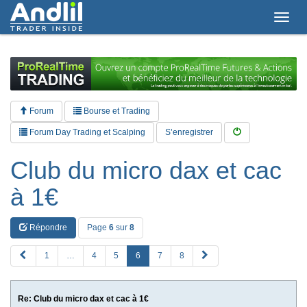
T
o
g
g
l
e
n
a
Forum
Bourse et Trading
v
i
Forum Day Trading et Scalping
S’enregistrer
g
a
Club du micro dax et cac
t
i
à 1€
o
n
Répondre
Page
6
sur
8
P
S
1
…
4
5
6
7
8
R
u
E
i
V
v
Re: Club du micro dax et cac à 1€
a