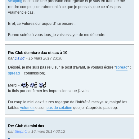
scalping
nécessite une précision chirurgicale et je suis en train de me
rendre compte, contrairement à ce que je pensais, que ce n'est pas
vraiment le cas.
Bref, ce Futures dur aujourd'hui encore...
Bonne soirée à vous tous, je vais essayer de me détendre
Re: Club du micro dax et cac à 1€
par
David
» 15 mars 2017 23:30
Désolé, je me suis pas relu sur le post d'avant, je voulais écrire "
spread
" (
spread
+ commission).
Merci -,
tu finis par confirmer les impressions que j'avais.
Du coup le mini dax futures regagne de l'intérêt à mes yeux, malgré les
faibles
volumes
et son
pas de cotation
que je n'apprécie pas trop.
Re: Club du mini dax
par
StephC
» 16 mars 2017 02:12