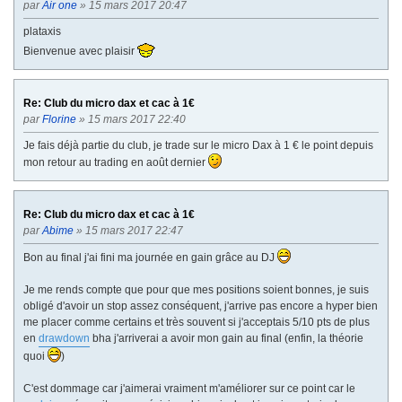
par
Air one
» 15 mars 2017 20:47
n
t
plataxis
e
Bienvenue avec plaisir
Re: Club du micro dax et cac à 1€
par
Florine
» 15 mars 2017 22:40
Je fais déjà partie du club, je trade sur le micro Dax à 1 € le point depuis
mon retour au trading en août dernier
Re: Club du micro dax et cac à 1€
par
Abime
» 15 mars 2017 22:47
Bon au final j'ai fini ma journée en gain grâce au DJ
Je me rends compte que pour que mes positions soient bonnes, je suis
obligé d'avoir un stop assez conséquent, j'arrive pas encore a hyper bien
me placer comme certains et très souvent si j'acceptais 5/10 pts de plus
en
drawdown
bha j'arriverai a avoir mon gain au final (enfin, la théorie
quoi
)
C'est dommage car j'aimerai vraiment m'améliorer sur ce point car le