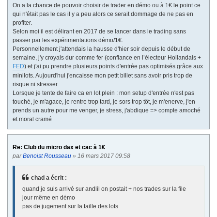
On a la chance de pouvoir choisir de trader en démo ou à 1€ le point ce
qui n'était pas le cas il y a peu alors ce serait dommage de ne pas en
profiter.
Selon moi il est délirant en 2017 de se lancer dans le trading sans
passer par les expérimentations démo/1€.
Personnellement j'attendais la hausse d'hier soir depuis le début de
semaine, j'y croyais dur comme fer (confiance en l’électeur Hollandais +
FED
) et j'ai pu prendre plusieurs points d'entrée pas optimisés grâce aux
minilots. Aujourd'hui j'encaisse mon petit billet sans avoir pris trop de
risque ni stresser.
Lorsque je tente de faire ca en lot plein : mon setup d'entrée n'est pas
touché, je m'agace, je rentre trop tard, je sors trop tôt, je m'enerve, j'en
prends un autre pour me venger, je stress, j'abdique => compte amoché
et moral cramé
Re: Club du micro dax et cac à 1€
par
Benoist Rousseau
» 16 mars 2017 09:58
chad a écrit :
quand je suis arrivé sur andlil on postait + nos trades sur la file
jour même en démo
pas de jugement sur la taille des lots