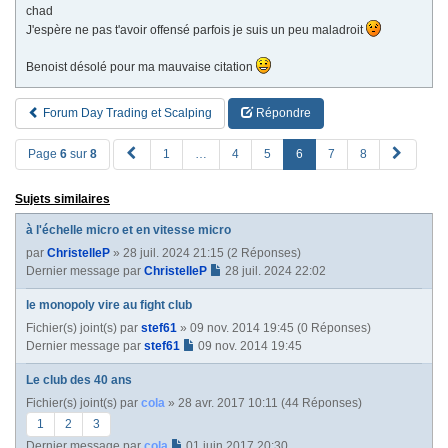
chad
J'espère ne pas t'avoir offensé parfois je suis un peu maladroit
Benoist désolé pour ma mauvaise citation
Forum Day Trading et Scalping
Répondre
P
S
Page
6
sur
8
1
…
4
5
6
7
8
R
u
E
i
Sujets similaires
V
v
a
à l'échelle micro et en vitesse micro
n
par
ChristelleP
» 28 juil. 2024 21:15 (2 Réponses)
t
Dernier message par
ChristelleP
28 juil. 2024 22:02
e
le monopoly vire au fight club
Fichier(s) joint(s)
par
stef61
» 09 nov. 2014 19:45 (0 Réponses)
Dernier message par
stef61
09 nov. 2014 19:45
Le club des 40 ans
Fichier(s) joint(s)
par
cola
» 28 avr. 2017 10:11 (44 Réponses)
1
2
3
Dernier message par
cola
01 juin 2017 20:30