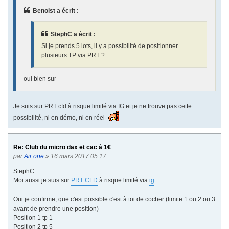
Benoist a écrit :
StephC a écrit :
Si je prends 5 lots, il y a possibilité de positionner
plusieurs TP via PRT ?
oui bien sur
Je suis sur PRT cfd à risque limité via IG et je ne trouve pas cette
possibilité, ni en démo, ni en réel
Re: Club du micro dax et cac à 1€
par
Air one
» 16 mars 2017 05:17
StephC
Moi aussi je suis sur
PRT CFD
à risque limité via
ig
Oui je confirme, que c'est possible c'est à toi de cocher (limite 1 ou 2 ou 3
avant de prendre une position)
Position 1 tp 1
Position 2 tp 5