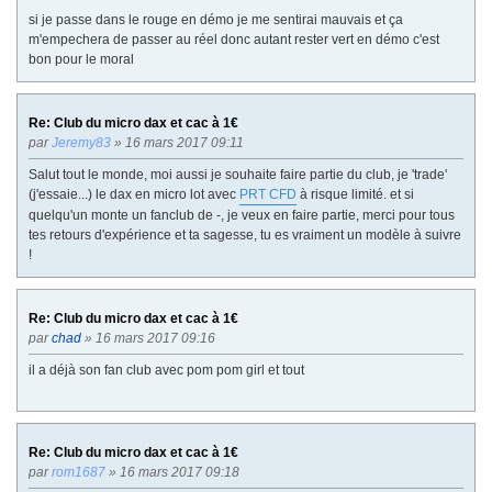
si je passe dans le rouge en démo je me sentirai mauvais et ça
m'empechera de passer au réel donc autant rester vert en démo c'est
bon pour le moral
Re: Club du micro dax et cac à 1€
par
Jeremy83
» 16 mars 2017 09:11
Salut tout le monde, moi aussi je souhaite faire partie du club, je 'trade'
(j'essaie...) le dax en micro lot avec
PRT CFD
à risque limité. et si
quelqu'un monte un fanclub de -, je veux en faire partie, merci pour tous
tes retours d'expérience et ta sagesse, tu es vraiment un modèle à suivre
!
Re: Club du micro dax et cac à 1€
par
chad
» 16 mars 2017 09:16
il a déjà son fan club avec pom pom girl et tout
Re: Club du micro dax et cac à 1€
par
rom1687
» 16 mars 2017 09:18