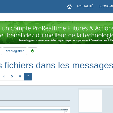
ACTUALITÉ
ECONOMI
S’enregistrer
 fichiers dans les message
4
5
6
7