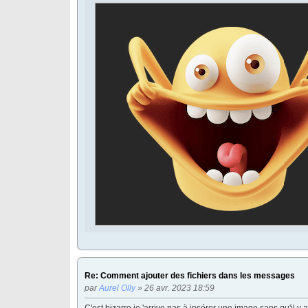
Re: Comment ajouter des fichiers dans les messages
par
Aurel Olly
» 26 avr. 2023 18:59
C'est bizarre je 'arrive pas à insérer une image sans qu'il y ai