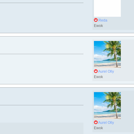
Reda
Ewok
Aurel Olly
Ewok
Aurel Olly
Ewok