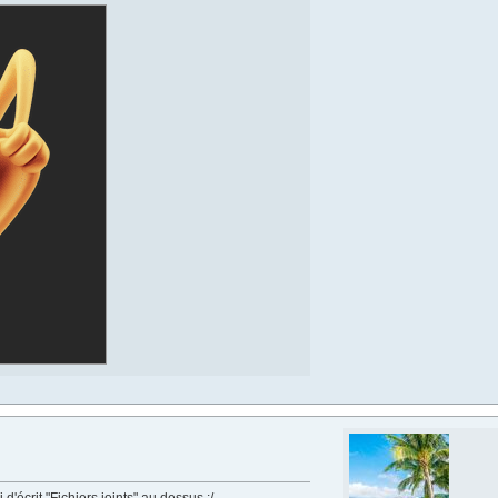
 d'écrit "Fichiers joints" au dessus :/