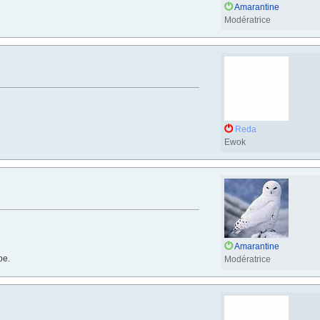
Amarantine
Modératrice
Reda
Ewok
Amarantine
be.
Modératrice