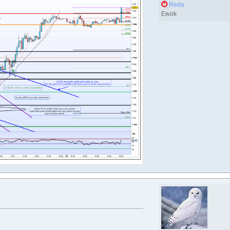
Reda
Ewok