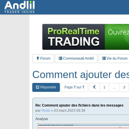
Forum
Communauté Andlil
Vie du Forum
Comment ajouter des
P
Répondre
Page
7
sur
7
1
…
3
R
E
V
Re: Comment ajouter des fichiers dans les messages
par
Reda
» 03 mars 2023 09:36
Analyse