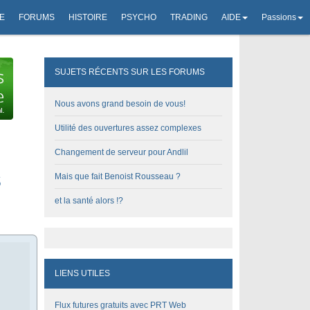
E
FORUMS
HISTOIRE
PSYCHO
TRADING
AIDE
Passions
SUJETS RÉCENTS SUR LES FORUMS
Nous avons grand besoin de vous!
Utilité des ouvertures assez complexes
Changement de serveur pour Andlil
s
Mais que fait Benoist Rousseau ?
et la santé alors !?
LIENS UTILES
Flux futures gratuits avec PRT Web