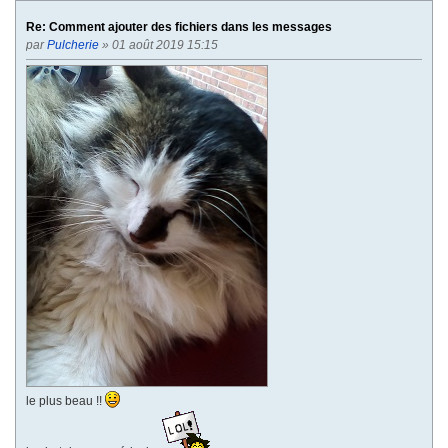
V
v
Re: Comment ajouter des fichiers dans les messages
a
par
Pulcherie
» 01 août 2019 15:15
n
t
e
le plus beau !!