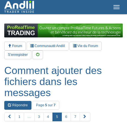
T
o
g
g
l
e
n
a
Forum
Communauté Andlil
Vie du Forum
v
i
S’enregistrer
g
a
Comment ajouter des
t
i
fichiers dans les
o
n
messages
Répondre
Page
5
sur
7
P
S
1
…
3
4
5
6
7
R
u
E
i