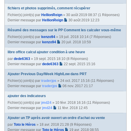
fichiers et photos supprimés, comment récupérer
Fichier(s) joint(s)
par
HellionReign
» 30 août 2019 08:37 (1 Réponses)
Dernier message par
HellionReign
30 août 2019 12:23
Résumé des messages sur le PP Comment les calculer vous-même
Fichier(s) joint(s)
par
kenzo94
» 19 juil. 2018 10:14 (7 Réponses)
Dernier message par
kenzo94
20 juil. 2018 10:59
libre office calcul ajouter condition à une heure
par
dede6363
» 19 sept. 2015 18:10 (8 Réponses)
Dernier message par
dede6363
22 sept. 2015 15:16
Ajouter Previous Day/Week High/Low dans PRT
Fichier(s) joint(s)
par
traderjps
» 24 oct. 2017 15:16 (11 Réponses)
Dernier message par
traderjps
06 nov. 2017 21:17
ajouter des indicateurs
Fichier(s) joint(s)
par
jmd24
» 10 févr. 2018 16:16 (11 Réponses)
Dernier message par
jmd24
11 févr. 2018 12:45
Ajouter un TP après avoir ouvert un ordre d'achat ou vente
par
Toto le Héros
» 18 avr. 2018 21:28 (9 Réponses)
Dernier message par
Toto le Héros
19 avr. 2018 08:55