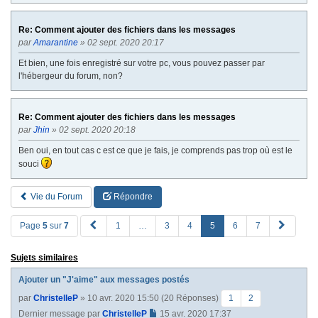
Re: Comment ajouter des fichiers dans les messages
par
Amarantine
» 02 sept. 2020 20:17
Et bien, une fois enregistré sur votre pc, vous pouvez passer par
l'hébergeur du forum, non?
Re: Comment ajouter des fichiers dans les messages
par
Jhin
» 02 sept. 2020 20:18
Ben oui, en tout cas c est ce que je fais, je comprends pas trop où est le
souci
Vie du Forum
Répondre
P
S
Page
5
sur
7
1
…
3
4
5
6
7
R
u
E
i
Sujets similaires
V
v
a
Ajouter un "J'aime" aux messages postés
n
t
par
ChristelleP
» 10 avr. 2020 15:50 (20 Réponses)
1
2
e
Dernier message par
ChristelleP
15 avr. 2020 17:37