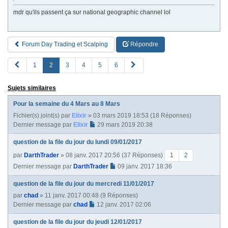
mdr qu'ils passent ça sur national geographic channel lol
Forum Day Trading et Scalping
Répondre
P
S
1
2
3
4
5
6
R
u
E
i
Sujets similaires
V
v
a
Pour la semaine du 4 Mars au 8 Mars
n
Fichier(s) joint(s)
par
Elixir
» 03 mars 2019 18:53 (18 Réponses)
t
Dernier message par
Elixir
29 mars 2019 20:38
e
question de la file du jour du lundi 09/01/2017
par
DarthTrader
» 08 janv. 2017 20:56 (37 Réponses)
1
2
Dernier message par
DarthTrader
09 janv. 2017 18:36
question de la file du jour du mercredi 11/01/2017
par
chad
» 11 janv. 2017 00:48 (9 Réponses)
Dernier message par
chad
12 janv. 2017 02:06
question de la file du jour du jeudi 12/01/2017