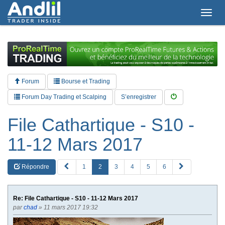
T
o
g
g
l
e
n
a
Forum
Bourse et Trading
v
i
Forum Day Trading et Scalping
S’enregistrer
g
a
File Cathartique - S10 -
t
i
11-12 Mars 2017
o
n
P
S
Répondre
1
2
3
4
5
6
R
u
E
i
V
v
Re: File Cathartique - S10 - 11-12 Mars 2017
a
par
chad
» 11 mars 2017 19:32
n
t