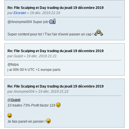
V
v
Re: File Scalping et Day trading du jeudi 19 décembre 2019
a
par
Elcester
» 19 déc. 2019 21:19
n
t
@Anonyme004 Super job
e
Super content pour toi ! T'as l'air d'avoir passer un cap !
Re: File Scalping et Day trading du jeudi 19 décembre 2019
par
Guipit
» 19 déc. 2019 21:21
@falpa
j ai 00h 00 h UTC +1 europe paris
Re: File Scalping et Day trading du jeudi 19 décembre 2019
par
Anonyme004
» 19 déc. 2019 21:22
@Guipit
10 trades 73% Profit factor 116
Je fais pareil en janvier !