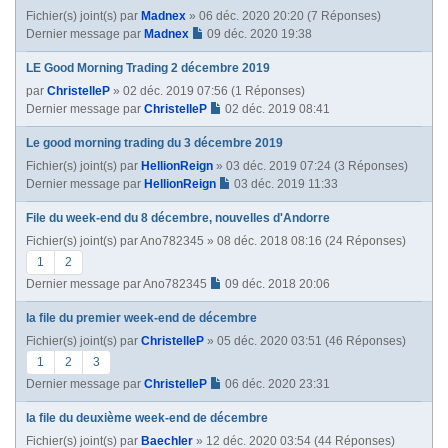
n
Fichier(s) joint(s)
par
Madnex
» 06 déc. 2020 20:20 (7 Réponses)
t
Dernier message par
Madnex
09 déc. 2020 19:38
e
LE Good Morning Trading 2 décembre 2019
par
ChristelleP
» 02 déc. 2019 07:56 (1 Réponses)
Dernier message par
ChristelleP
02 déc. 2019 08:41
Le good morning trading du 3 décembre 2019
Fichier(s) joint(s)
par
HellionReign
» 03 déc. 2019 07:24 (3 Réponses)
Dernier message par
HellionReign
03 déc. 2019 11:33
File du week-end du 8 décembre, nouvelles d'Andorre
Fichier(s) joint(s)
par
Ano782345
» 08 déc. 2018 08:16 (24 Réponses)
1
2
Dernier message par
Ano782345
09 déc. 2018 20:06
la file du premier week-end de décembre
Fichier(s) joint(s)
par
ChristelleP
» 05 déc. 2020 03:51 (46 Réponses)
1
2
3
Dernier message par
ChristelleP
06 déc. 2020 23:31
la file du deuxième week-end de décembre
Fichier(s) joint(s)
par
Baechler
» 12 déc. 2020 03:54 (44 Réponses)