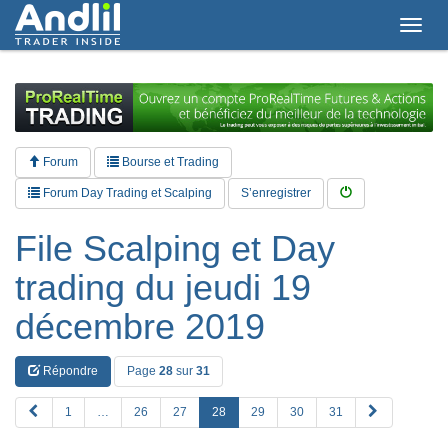
T
o
g
g
l
e
n
a
Forum
Bourse et Trading
v
i
Forum Day Trading et Scalping
S’enregistrer
g
a
File Scalping et Day
t
i
trading du jeudi 19
o
n
décembre 2019
Répondre
Page
28
sur
31
P
S
1
…
26
27
28
29
30
31
R
u
E
i