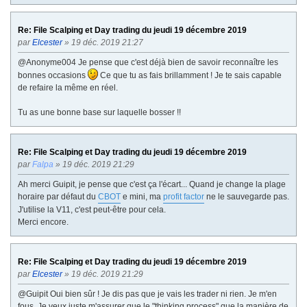
Re: File Scalping et Day trading du jeudi 19 décembre 2019
par
Elcester
» 19 déc. 2019 21:27
@Anonyme004 Je pense que c'est déjà bien de savoir reconnaître les
bonnes occasions
Ce que tu as fais brillamment ! Je te sais capable
de refaire la même en réel.
Tu as une bonne base sur laquelle bosser !!
Re: File Scalping et Day trading du jeudi 19 décembre 2019
par
Falpa
» 19 déc. 2019 21:29
Ah merci Guipit, je pense que c'est ça l'écart... Quand je change la plage
horaire par défaut du
CBOT
e mini, ma
profit factor
ne le sauvegarde pas.
J'utilise la V11, c'est peut-être pour cela.
Merci encore.
Re: File Scalping et Day trading du jeudi 19 décembre 2019
par
Elcester
» 19 déc. 2019 21:29
@Guipit Oui bien sûr ! Je dis pas que je vais les trader ni rien. Je m'en
fous. Je veux juste m'assurer que le "thinking process" que la manière de