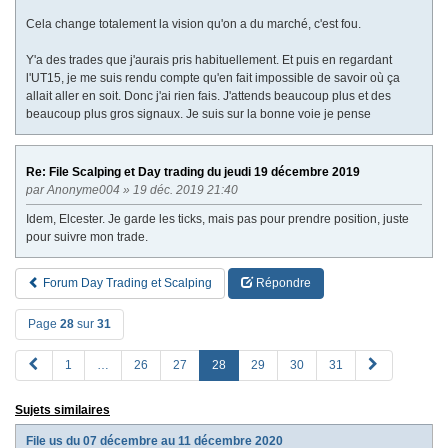
Cela change totalement la vision qu'on a du marché, c'est fou.
Y'a des trades que j'aurais pris habituellement. Et puis en regardant
l'UT15, je me suis rendu compte qu'en fait impossible de savoir où ça
allait aller en soit. Donc j'ai rien fais. J'attends beaucoup plus et des
beaucoup plus gros signaux. Je suis sur la bonne voie je pense
Re: File Scalping et Day trading du jeudi 19 décembre 2019
par
Anonyme004
» 19 déc. 2019 21:40
Idem, Elcester. Je garde les ticks, mais pas pour prendre position, juste
pour suivre mon trade.
Forum Day Trading et Scalping
Répondre
Page
28
sur
31
P
S
1
…
26
27
28
29
30
31
R
u
E
i
Sujets similaires
V
v
a
File us du 07 décembre au 11 décembre 2020