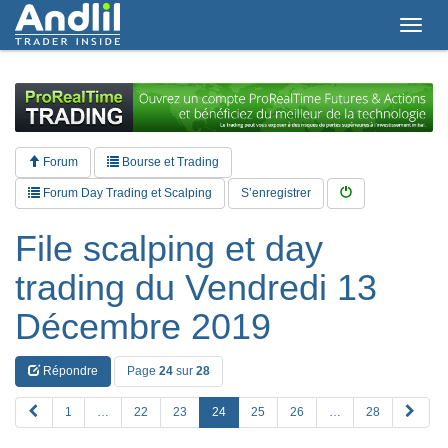
T
o
g
g
l
e
n
a
Forum
Bourse et Trading
v
i
Forum Day Trading et Scalping
S’enregistrer
g
a
File scalping et day
t
i
trading du Vendredi 13
o
n
Décembre 2019
Répondre
Page
24
sur
28
P
S
1
…
22
23
24
25
26
…
28
R
u
E
i