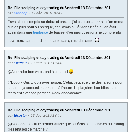
V
v
Re: File scalping et day trading du Vendredi 13 Décembre 201
a
par
Bidobop
» 13 déc. 2019 18:43
n
t
J'avais bien compris au début et ensuite j'ai cru que tu parlais d'un retour
e
sur les plus haut ou presque, car j'avais plutôt dans l'idée qu'on était
aussi dans une
tendance
de baisse, d'où mes questions, je comprends
now, merci car quand je ne capte pas ça me chiffonne
Re: File scalping et day trading du Vendredi 13 Décembre 201
par
Elcester
» 13 déc. 2019 18:44
@Alerander bon week-end à toi aussi
@Bobbix Oui, tu dois avoir raison. C'était peut être une des raisons pour
laquelle ça secouait autant tout à l'heure. Ils plaçaient leur biles ou les
retiraient avant de partir en week-end/vacance
Re: File scalping et day trading du Vendredi 13 Décembre 201
par
Elcester
» 13 déc. 2019 18:45
@Bidopop tu as lu le dernier article que j'ai écris sur les bases du trading
: les phases de marché ?