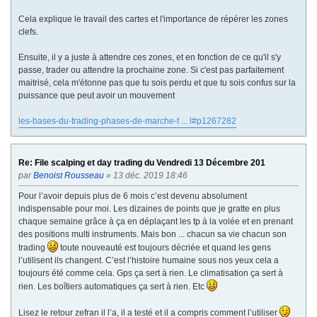
Cela explique le travail des cartes et l'importance de répérer les zones
clefs.
Ensuite, il y a juste à attendre ces zones, et en fonction de ce qu'il s'y
passe, trader ou attendre la prochaine zone. Si c'est pas parfaitement
maitrisé, cela m'étonne pas que tu sois perdu et que tu sois confus sur la
puissance que peut avoir un mouvement
les-bases-du-trading-phases-de-marche-t ... l#p1267282
Re: File scalping et day trading du Vendredi 13 Décembre 201
par
Benoist Rousseau
» 13 déc. 2019 18:46
Pour l’avoir depuis plus de 6 mois c’est devenu absolument
indispensable pour moi. Les dizaines de points que je gratte en plus
chaque semaine grâce à ça en déplaçant les tp à la volée et en prenant
des positions multi instruments. Mais bon ... chacun sa vie chacun son
trading
toute nouveauté est toujours décriée et quand les gens
l’utilisent ils changent. C’est l’histoire humaine sous nos yeux cela a
toujours été comme cela. Gps ça sert à rien. Le climatisation ça sert à
rien. Les boîtiers automatiques ça sert à rien. Etc
Lisez le retour zefran il l’a, il a testé et il a compris comment l’utiliser