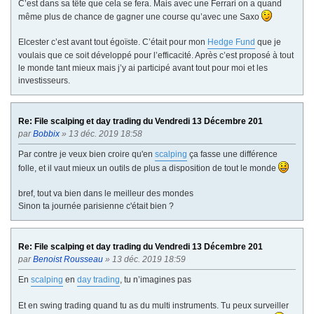
C’est dans sa tête que cela se fera. Mais avec une Ferrari on a quand
même plus de chance de gagner une course qu’avec une Saxo
Elcester c’est avant tout égoïste. C’était pour mon
Hedge Fund
que je
voulais que ce soit développé pour l’efficacité. Après c’est proposé à tout
le monde tant mieux mais j’y ai participé avant tout pour moi et les
investisseurs.
Re: File scalping et day trading du Vendredi 13 Décembre 201
par
Bobbix
» 13 déc. 2019 18:58
Par contre je veux bien croire qu'en
scalping
ça fasse une différence
folle, et il vaut mieux un outils de plus a disposition de tout le monde
bref, tout va bien dans le meilleur des mondes
Sinon ta journée parisienne c'était bien ?
Re: File scalping et day trading du Vendredi 13 Décembre 201
par
Benoist Rousseau
» 13 déc. 2019 18:59
En
scalping
en
day trading
, tu n’imagines pas
Et en swing trading quand tu as du multi instruments. Tu peux surveiller