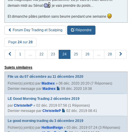
demain midi au Sénat
je vais prendre du poids...
Et dimanche pâtes jambon sans beurre pendant une semaine
Forum Day Trading et Scalping
Répondre
Page
24
sur
28
P
S
1
…
22
23
24
25
26
…
28
R
u
E
i
Sujets similaires
V
v
a
File us du 07 décembre au 11 décembre 2020
n
Fichier(s) joint(s)
par
Madnex
» 06 déc. 2020 20:20 (7 Réponses)
t
Dernier message par
Madnex
09 déc. 2020 19:38
e
LE Good Morning Trading 2 décembre 2019
par
ChristelleP
» 02 déc. 2019 07:56 (1 Réponses)
Dernier message par
ChristelleP
02 déc. 2019 08:41
Le good morning trading du 3 décembre 2019
Fichier(s) joint(s)
par
HellionReign
» 03 déc. 2019 07:24 (3 Réponses)