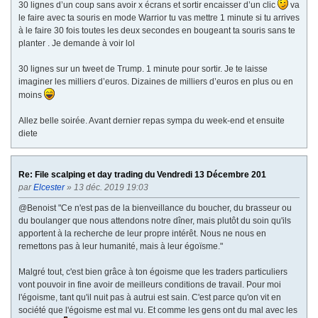
30 lignes d’un coup sans avoir x écrans et sortir encaisser d’un clic
va
le faire avec ta souris en mode Warrior tu vas mettre 1 minute si tu arrives
à le faire 30 fois toutes les deux secondes en bougeant ta souris sans te
planter . Je demande à voir lol
30 lignes sur un tweet de Trump. 1 minute pour sortir. Je te laisse
imaginer les milliers d’euros. Dizaines de milliers d’euros en plus ou en
moins
Allez belle soirée. Avant dernier repas sympa du week-end et ensuite
diete
Re: File scalping et day trading du Vendredi 13 Décembre 201
par
Elcester
» 13 déc. 2019 19:03
@Benoist "Ce n'est pas de la bienveillance du boucher, du brasseur ou
du boulanger que nous attendons notre dîner, mais plutôt du soin qu'ils
apportent à la recherche de leur propre intérêt. Nous ne nous en
remettons pas à leur humanité, mais à leur égoïsme."
Malgré tout, c'est bien grâce à ton égoisme que les traders particuliers
vont pouvoir in fine avoir de meilleurs conditions de travail. Pour moi
l'égoisme, tant qu'il nuit pas à autrui est sain. C'est parce qu'on vit en
société que l'égoisme est mal vu. Et comme les gens ont du mal avec les