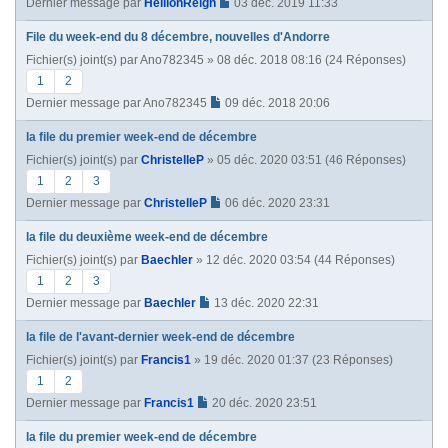
Dernier message par
HellionReign
03 déc. 2019 11:33
File du week-end du 8 décembre, nouvelles d'Andorre
Fichier(s) joint(s)
par
Ano782345
» 08 déc. 2018 08:16 (24 Réponses)
1
2
Dernier message par
Ano782345
09 déc. 2018 20:06
la file du premier week-end de décembre
Fichier(s) joint(s)
par
ChristelleP
» 05 déc. 2020 03:51 (46 Réponses)
1
2
3
Dernier message par
ChristelleP
06 déc. 2020 23:31
la file du deuxième week-end de décembre
Fichier(s) joint(s)
par
Baechler
» 12 déc. 2020 03:54 (44 Réponses)
1
2
3
Dernier message par
Baechler
13 déc. 2020 22:31
la file de l'avant-dernier week-end de décembre
Fichier(s) joint(s)
par
Francis1
» 19 déc. 2020 01:37 (23 Réponses)
1
2
Dernier message par
Francis1
20 déc. 2020 23:51
la file du premier week-end de décembre