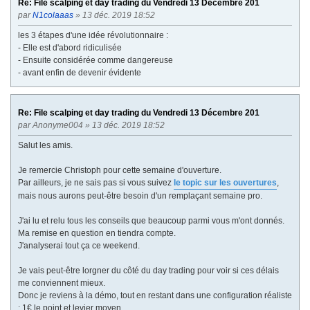
Re: File scalping et day trading du Vendredi 13 Décembre 201
par
N1colaaas
» 13 déc. 2019 18:52
les 3 étapes d'une idée révolutionnaire :
- Elle est d'abord ridiculisée
- Ensuite considérée comme dangereuse
- avant enfin de devenir évidente
Re: File scalping et day trading du Vendredi 13 Décembre 201
par
Anonyme004
» 13 déc. 2019 18:52
Salut les amis.
Je remercie Christoph pour cette semaine d'ouverture.
Par ailleurs, je ne sais pas si vous suivez
le topic sur les ouvertures
,
mais nous aurons peut-être besoin d'un remplaçant semaine pro.
J'ai lu et relu tous les conseils que beaucoup parmi vous m'ont donnés.
Ma remise en question en tiendra compte.
J'analyserai tout ça ce weekend.
Je vais peut-être lorgner du côté du day trading pour voir si ces délais
me conviennent mieux.
Donc je reviens à la démo, tout en restant dans une configuration réaliste
: 1€ le point et levier moyen.