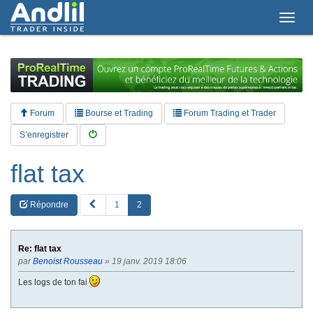
T
o
g
g
l
e
n
a
Forum
Bourse et Trading
Forum Trading et Trader
v
i
S’enregistrer
g
a
flat tax
t
i
o
P
Répondre
1
2
n
R
E
V
Re: flat tax
par
Benoist Rousseau
» 19 janv. 2019 18:06
Les logs de ton fai