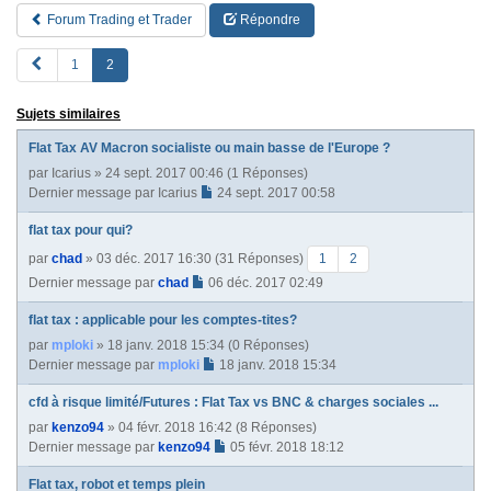
Forum Trading et Trader
Répondre
P
1
2
R
E
Sujets similaires
V
Flat Tax AV Macron socialiste ou main basse de l'Europe ?
par
Icarius
» 24 sept. 2017 00:46 (1 Réponses)
Dernier message par
Icarius
24 sept. 2017 00:58
flat tax pour qui?
par
chad
» 03 déc. 2017 16:30 (31 Réponses)
1
2
Dernier message par
chad
06 déc. 2017 02:49
flat tax : applicable pour les comptes-tites?
par
mploki
» 18 janv. 2018 15:34 (0 Réponses)
Dernier message par
mploki
18 janv. 2018 15:34
cfd à risque limité/Futures : Flat Tax vs BNC & charges sociales ...
par
kenzo94
» 04 févr. 2018 16:42 (8 Réponses)
Dernier message par
kenzo94
05 févr. 2018 18:12
Flat tax, robot et temps plein