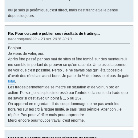
oui je sais je polémique, c'est direct, mais c'est franc et je le pense
depuis toujours.
Re: Pour ou contre publier ses résultats de trading....
par
anonyme899
» 23 oct. 2016 20:10
Bonjour
Je viens de voter, oui.
Après être passé par pas mal de sites et être tombé sur des menteurs, il
me semble important de prouver ce qu'on raconte. Un plus cela permet
de voir que c'est possible. Perso , je ne savais pas qu'il était possible
d'avoir des résultats aussi bons. Je parle du % de réussite et pas du gain
total
.
Les trades permettent de se mettre en situation et de voir un pro en
action. Perso , je suis plus interessé par l'entrée et la sortie du trade que
de savoir si c'est avec un point à 1, 5 ou 25€.
On apprend en regardant. il du coup dommage de ne pas avoir les
horaires sur les cfd à risque limité. je sais j'suis pénible. Attention , je
répète. Pas pour vérifier mais pour apprendre.
Merci encore pour tout ce travail c'est énorme.