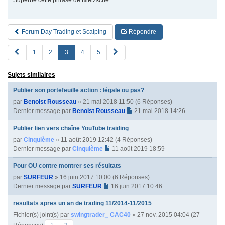
Forum Day Trading et Scalping
Répondre
P
S
1
2
3
4
5
R
u
E
i
Sujets similaires
V
v
a
Publier son portefeuille action : légale ou pas?
n
par
Benoist Rousseau
» 21 mai 2018 11:50 (6 Réponses)
t
Dernier message par
Benoist Rousseau
21 mai 2018 14:26
e
Publier lien vers chaîne YouTube traiding
par
Cinquième
» 11 août 2019 12:42 (4 Réponses)
Dernier message par
Cinquième
11 août 2019 18:59
Pour OU contre montrer ses résultats
par
SURFEUR
» 16 juin 2017 10:00 (6 Réponses)
Dernier message par
SURFEUR
16 juin 2017 10:46
resultats apres un an de trading 11/2014-11/2015
Fichier(s) joint(s)
par
swingtrader_ CAC40
» 27 nov. 2015 04:04 (27