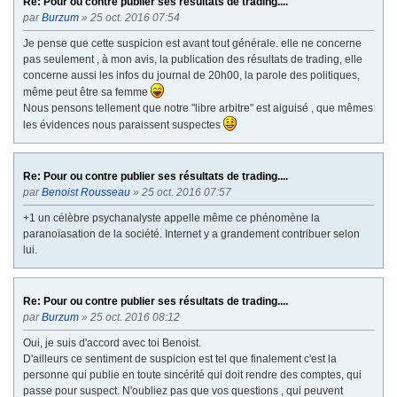
Re: Pour ou contre publier ses résultats de trading....
par
Burzum
» 25 oct. 2016 07:54
Je pense que cette suspicion est avant tout générale. elle ne concerne
pas seulement , à mon avis, la publication des résultats de trading, elle
concerne aussi les infos du journal de 20h00, la parole des politiques,
même peut être sa femme
Nous pensons tellement que notre "libre arbitre" est aiguisé , que mêmes
les évidences nous paraissent suspectes
Re: Pour ou contre publier ses résultats de trading....
par
Benoist Rousseau
» 25 oct. 2016 07:57
+1 un célèbre psychanalyste appelle même ce phénomène la
paranoïasation de la société. Internet y a grandement contribuer selon
lui.
Re: Pour ou contre publier ses résultats de trading....
par
Burzum
» 25 oct. 2016 08:12
Oui, je suis d'accord avec toi Benoist.
D'ailleurs ce sentiment de suspicion est tel que finalement c'est la
personne qui publie en toute sincérité qui doit rendre des comptes, qui
passe pour suspect. N'oubliez pas que vos questions , qui peuvent