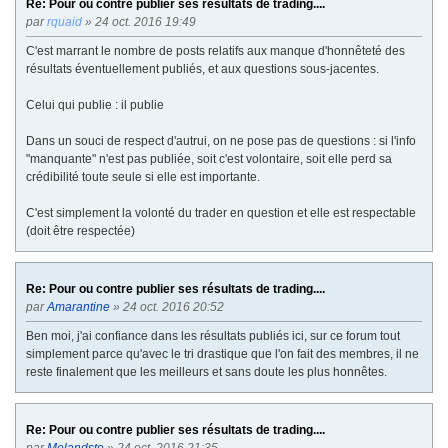
Re: Pour ou contre publier ses résultats de trading....
par
rquaid
» 24 oct. 2016 19:49
C'est marrant le nombre de posts relatifs aux manque d'honnêteté des
résultats éventuellement publiés, et aux questions sous-jacentes.
Celui qui publie : il publie
Dans un souci de respect d'autrui, on ne pose pas de questions : si l'info
"manquante" n'est pas publiée, soit c'est volontaire, soit elle perd sa
crédibilité toute seule si elle est importante.
C'est simplement la volonté du trader en question et elle est respectable
(doit être respectée)
Re: Pour ou contre publier ses résultats de trading....
par
Amarantine
» 24 oct. 2016 20:52
Ben moi, j'ai confiance dans les résultats publiés ici, sur ce forum tout
simplement parce qu'avec le tri drastique que l'on fait des membres, il ne
reste finalement que les meilleurs et sans doute les plus honnêtes.
Re: Pour ou contre publier ses résultats de trading....
par
Melandste
» 24 oct. 2016 21:35