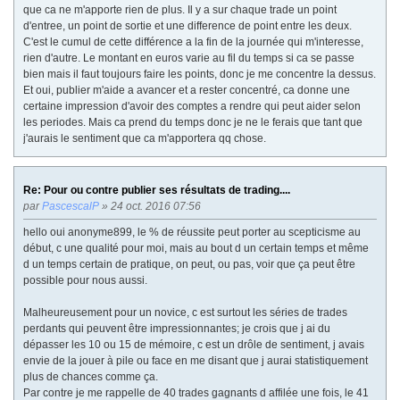
que ca ne m'apporte rien de plus. Il y a sur chaque trade un point
d'entree, un point de sortie et une difference de point entre les deux.
C'est le cumul de cette différence a la fin de la journée qui m'interesse,
rien d'autre. Le montant en euros varie au fil du temps si ca se passe
bien mais il faut toujours faire les points, donc je me concentre la dessus.
Et oui, publier m'aide a avancer et a rester concentré, ca donne une
certaine impression d'avoir des comptes a rendre qui peut aider selon
les periodes. Mais ca prend du temps donc je ne le ferais que tant que
j'aurais le sentiment que ca m'apportera qq chose.
Re: Pour ou contre publier ses résultats de trading....
par
PascescalP
» 24 oct. 2016 07:56
hello oui anonyme899, le % de réussite peut porter au scepticisme au
début, c une qualité pour moi, mais au bout d un certain temps et même
d un temps certain de pratique, on peut, ou pas, voir que ça peut être
possible pour nous aussi.
Malheureusement pour un novice, c est surtout les séries de trades
perdants qui peuvent être impressionnantes; je crois que j ai du
dépasser les 10 ou 15 de mémoire, c est un drôle de sentiment, j avais
envie de la jouer à pile ou face en me disant que j aurai statistiquement
plus de chances comme ça.
Par contre je me rappelle de 40 trades gagnants d affilée une fois, le 41