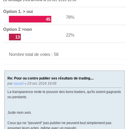
e
Option 1. > oui
78%
45
Option 2 >non
22%
13
Nombre total de votes : 58
Re: Pour ou contre publier ses résultats de trading....
par
rquaid
» 23 oct. 2016 19:09
La transparence reste le pouvoir des bons traders, qu'ils soient gagnants
ou perdants.
Juste mon avis.
Ceux qui ne "peuvent" pas publier ne peuvent tout simplement pas
assumer leurs actes, même avec un pseudo...