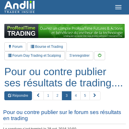
T
o
g
g
l
e
n
a
Forum
Bourse et Trading
v
i
Forum Day Trading et Scalping
S’enregistrer
g
a
Pour ou contre publier
t
i
ses résultats de trading....
o
n
P
S
Répondre
1
2
3
4
5
R
u
E
i
V
v
Pour ou contre publier sur le forum ses résultats
a
en trading
n
t
Le sondage s’est terminé le 28 oct. 2016 10:50