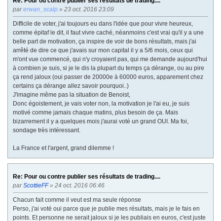
Re: Pour ou contre publier ses résultats de trading....
par
erwan_scalp
» 23 oct. 2016 23:09
Difficile de voter, j'ai toujours eu dans l'idée que pour vivre heureux,
comme épitaf le dit, il faut vivre caché, néanmoins c'est vrai qu'il y a une
belle part de motivation, ça inspire de voir de bons résultats, mais j'ai
arrêté de dire ce que j'avais sur mon capital il y a 5/6 mois, ceux qui
m'ont vue commencé, qui n'y croyaient pas, qui me demande aujourd'hui
à combien je suis, si je le dis la plupart du temps ça dérange, ou au pire
ça rend jaloux (oui passer de 20000e à 60000 euros, apparement chez
certains ça dérange allez savoir pourquoi..)
J'imagine même pas la situation de Benoist,
Donc égoistement, je vais voter non, la motivation je l'ai eu, je suis
motivé comme jamais chaque matins, plus besoin de ça. Mais
bizarrement il y a quelques mois j'aurai voté un grand OUI. Ma foi,
sondage très intéressant.
La France et l'argent, grand dilemme !
Re: Pour ou contre publier ses résultats de trading....
par
ScottieFF
» 24 oct. 2016 06:46
Chacun fait comme il veut est ma seule réponse
Perso, j'ai voté oui parce que je publie mes résultats, mais je le fais en
points. Et personne ne serait jaloux si je les publiais en euros, c'est juste