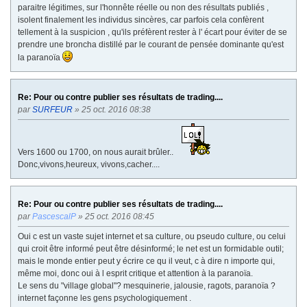
paraitre légitimes, sur l'honnête réelle ou non des résultats publiés ,
isolent finalement les individus sincères, car parfois cela confèrent
tellement à la suspicion , qu'ils préfèrent rester à l' écart pour éviter de se
prendre une broncha distillé par le courant de pensée dominante qu'est
la paranoïa
Re: Pour ou contre publier ses résultats de trading....
par
SURFEUR
» 25 oct. 2016 08:38
Vers 1600 ou 1700, on nous aurait brûler..
Donc,vivons,heureux, vivons,cacher....
Re: Pour ou contre publier ses résultats de trading....
par
PascescalP
» 25 oct. 2016 08:45
Oui c est un vaste sujet internet et sa culture, ou pseudo culture, ou celui
qui croit être informé peut être désinformé; le net est un formidable outil;
mais le monde entier peut y écrire ce qu il veut, c à dire n importe qui,
même moi, donc oui à l esprit critique et attention à la paranoïa.
Le sens du "village global"? mesquinerie, jalousie, ragots, paranoïa ?
internet façonne les gens psychologiquement .