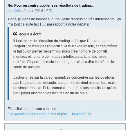
Re: Pour ou contre publier ses résultats de trading....
par
Cliff
» 24 oct. 2016 14:51
Tiens, je viens de tomber sur une vieille discussion très intéressante . ça
m'a tout de suite fait TILT par rapport à notre débat ici :
Rogue a écrit :
il faut retirer de l'équation du trading le fait que l'on trade pour de
l'argent : ce n'est pas l'objectif qu'il faut avoir en tête, et c'est même
le fait qu'on pense "argent" qui nous crée nombre de conflits
mentaux et nombre de mirages intellectuels. Une fois l'argent
retiré de l'équation il reste le trading pur, c'est à dire l'entrée et la
sortie de position.
Lâcher-prise sur la valeur-argent, se concentrer sur les positions,
pas l'argent qui en découle. L'argent ne devient plus un but, mais
un simple résultat. Et l'accumulation de résultats positifs fait qu'on
peut payer aisément les factures en fin de mois.
Et la citation dans son contexte :
http://www.andlil.com/forum/les-objecti ... tml#p58193