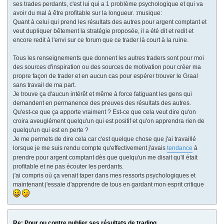
ses trades perdants, c'est lui qui a 1 problème psychologique et qui va
avoir du mal à être profitable sur la longueur. :musique:
Quant à celui qui prend les résultats des autres pour argent comptant et
veut dupliquer bêtement la stratégie proposée, il a été dit et redit et
encore redit à l'envi sur ce forum que ce trader là court à la ruine.
Tous les renseignements que donnent les autres traders sont pour moi
des sources d'inspiration ou des sources de motivation pour créer ma
propre façon de trader et en aucun cas pour espérer trouver le Graal
sans travail de ma part.
Je trouve ça d'aucun intérêt et même à force fatiguant les gens qui
demandent en permanence des preuves des résultats des autres.
Qu'est-ce que ça apporte vraiment ? Est-ce que cela veut dire qu'on
croira aveuglément quelqu'un qui est positif et qu'on apprendra rien de
quelqu'un qui est en perte ?
Je me permets de dire cela car c'est quelque chose que j'ai travaillé
lorsque je me suis rendu compte qu'effectivement j'avais
tendance
à
prendre pour argent comptant dès que quelqu'un me disait qu'il était
profitable et ne pas écouter les perdants.
j'ai compris où ça venait taper dans mes ressorts psychologiques et
maintenant j'essaie d'apprendre de tous en gardant mon esprit critique
Re: Pour ou contre publier ses résultats de trading....