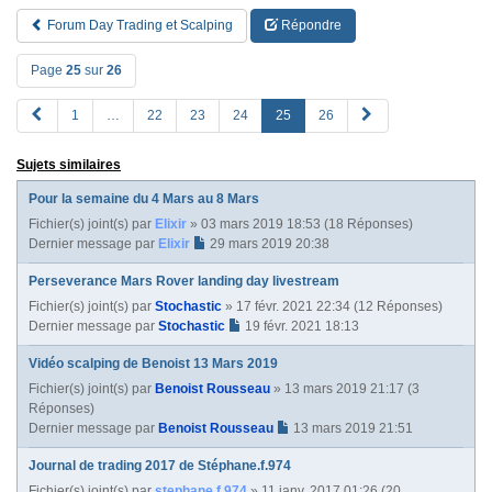
Forum Day Trading et Scalping
Répondre
Page
25
sur
26
P
S
1
…
22
23
24
25
26
R
u
E
i
Sujets similaires
V
v
a
Pour la semaine du 4 Mars au 8 Mars
n
Fichier(s) joint(s)
par
Elixir
» 03 mars 2019 18:53 (18 Réponses)
t
Dernier message par
Elixir
29 mars 2019 20:38
e
Perseverance Mars Rover landing day livestream
Fichier(s) joint(s)
par
Stochastic
» 17 févr. 2021 22:34 (12 Réponses)
Dernier message par
Stochastic
19 févr. 2021 18:13
Vidéo scalping de Benoist 13 Mars 2019
Fichier(s) joint(s)
par
Benoist Rousseau
» 13 mars 2019 21:17 (3
Réponses)
Dernier message par
Benoist Rousseau
13 mars 2019 21:51
Journal de trading 2017 de Stéphane.f.974
Fichier(s) joint(s)
par
stephane.f.974
» 11 janv. 2017 01:26 (20