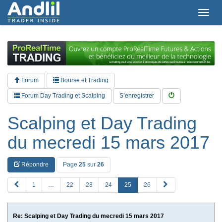
T
o
g
g
l
e
n
a
Forum
Bourse et Trading
v
i
Forum Day Trading et Scalping
S’enregistrer
g
a
Scalping et Day Trading
t
i
du mecredi 15 mars 2017
o
n
Répondre
Page
25
sur
26
P
S
1
…
22
23
24
25
26
R
u
E
i
V
v
Re: Scalping et Day Trading du mecredi 15 mars 2017
a