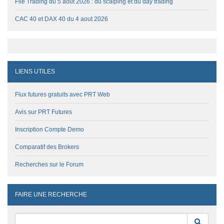
File Trading du 5 aout 2026 : du scalping et du day trading
CAC 40 et DAX 40 du 4 aout 2026
LIENS UTILES
Flux futures gratuits avec PRT Web
Avis sur PRT Futures
Inscription Compte Demo
Comparatif des Brokers
Recherches sur le Forum
FAIRE UNE RECHERCHE
Reche