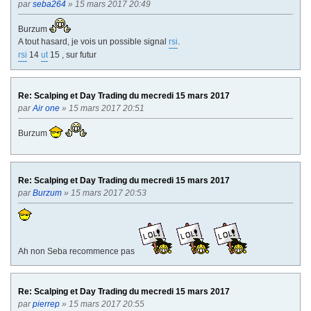
par
seba264
» 15 mars 2017 20:49
n
t
Burzum
e
A tout hasard, je vois un possible signal
rsi
.
rsi
14
ut
15 , sur futur
Re: Scalping et Day Trading du mecredi 15 mars 2017
par
Air one
» 15 mars 2017 20:51
Burzum
Re: Scalping et Day Trading du mecredi 15 mars 2017
par
Burzum
» 15 mars 2017 20:53
Ah non Seba recommence pas
Re: Scalping et Day Trading du mecredi 15 mars 2017
par
pierrep
» 15 mars 2017 20:55