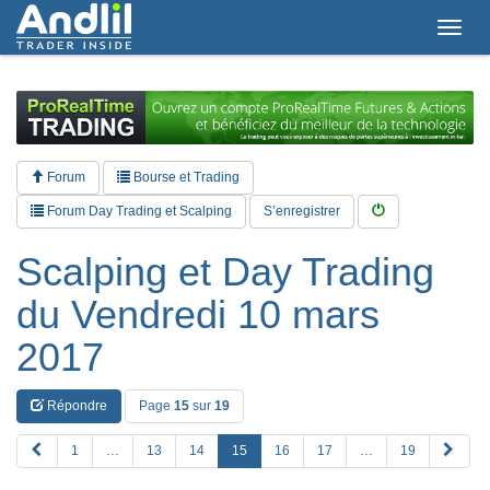
T
o
g
g
l
e
n
a
Forum
Bourse et Trading
v
i
Forum Day Trading et Scalping
S’enregistrer
g
a
Scalping et Day Trading
t
i
du Vendredi 10 mars
o
n
2017
Répondre
Page
15
sur
19
P
S
1
…
13
14
15
16
17
…
19
R
u
E
i