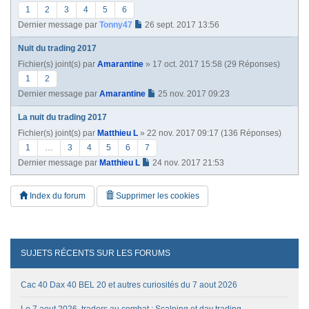
1
2
3
4
5
6
Dernier message par
Tonny47
26 sept. 2017 13:56
Nuit du trading 2017
Fichier(s) joint(s)
par
Amarantine
» 17 oct. 2017 15:58 (29 Réponses)
1
2
Dernier message par
Amarantine
25 nov. 2017 09:23
La nuit du trading 2017
Fichier(s) joint(s)
par
Matthieu L
» 22 nov. 2017 09:17 (136 Réponses)
1
…
3
4
5
6
7
Dernier message par
Matthieu L
24 nov. 2017 21:53
Index du forum
Supprimer les cookies
SUJETS RÉCENTS SUR LES FORUMS
Cac 40 Dax 40 BEL 20 et autres curiosités du 7 aout 2026
Le 7 aout 2026, traders au combat : Scalping et day trading