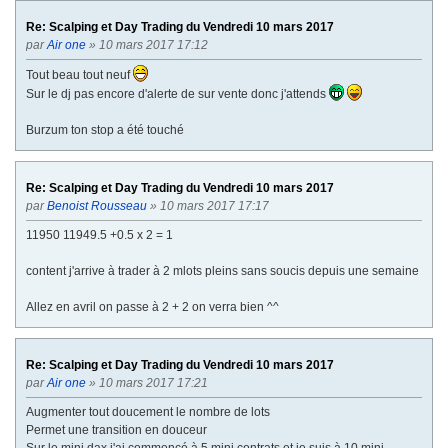
V
v
Re: Scalping et Day Trading du Vendredi 10 mars 2017
a
par
Air one
» 10 mars 2017 17:12
n
t
Tout beau tout neuf
e
Sur le dj pas encore d'alerte de sur vente donc j'attends
Burzum ton stop a été touché
Re: Scalping et Day Trading du Vendredi 10 mars 2017
par
Benoist Rousseau
» 10 mars 2017 17:17
11950 11949.5 +0.5 x 2 = 1
content j'arrive à trader à 2 mlots pleins sans soucis depuis une semaine
Allez en avril on passe à 2 + 2 on verra bien ^^
Re: Scalping et Day Trading du Vendredi 10 mars 2017
par
Air one
» 10 mars 2017 17:21
Augmenter tout doucement le nombre de lots
Permet une transition en douceur
Sur le mini dax j'ai commencé à 5 mini contrats et je suis à 10 mini