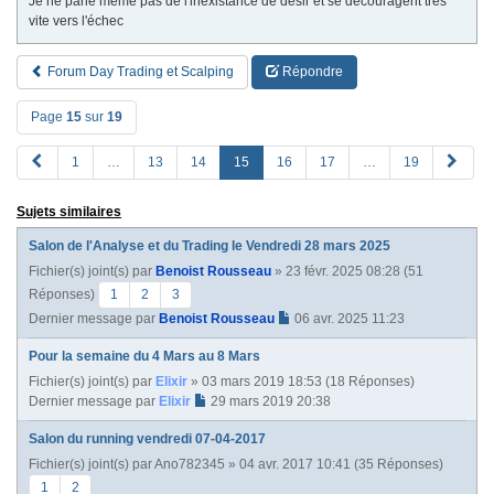
Je ne parle même pas de l'inexistance de désir et se découragent très
vite vers l'échec
Forum Day Trading et Scalping
Répondre
Page
15
sur
19
P
S
1
…
13
14
15
16
17
…
19
R
u
E
i
Sujets similaires
V
v
a
Salon de l'Analyse et du Trading le Vendredi 28 mars 2025
n
Fichier(s) joint(s)
par
Benoist Rousseau
» 23 févr. 2025 08:28 (51
t
e
Réponses)
1
2
3
Dernier message par
Benoist Rousseau
06 avr. 2025 11:23
Pour la semaine du 4 Mars au 8 Mars
Fichier(s) joint(s)
par
Elixir
» 03 mars 2019 18:53 (18 Réponses)
Dernier message par
Elixir
29 mars 2019 20:38
Salon du running vendredi 07-04-2017
Fichier(s) joint(s)
par
Ano782345
» 04 avr. 2017 10:41 (35 Réponses)
1
2