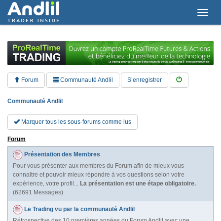
T
o
g
g
l
e
n
a
Forum
Communauté Andlil
S’enregistrer
v
i
Communauté Andlil
g
a
t
Marquer tous les sous-forums comme lus
i
o
Forum
n
Présentation des Membres
Pour vous présenter aux membres du Forum afin de mieux vous
connaitre et pouvoir mieux répondre à vos questions selon votre
expérience, votre profil...
La présentation est une étape obligatoire.
(62691 Messages)
Le Trading vu par la communauté Andlil
Rétrospective des 10 premières années du Forum Andlil avec une