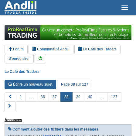
T
o
g
g
l
e
n
a
Forum
Communauté Andlil
Le Café des Traders
v
i
S’enregistrer
g
a
Le Café des Traders
t
i
Écrire un nouveau sujet
Page
38
sur
127
o
n
P
1
…
36
37
38
39
40
…
127
R
S
E
u
V
i
Annonces
v
a
Comment ajouter des fichiers dans les messages
n