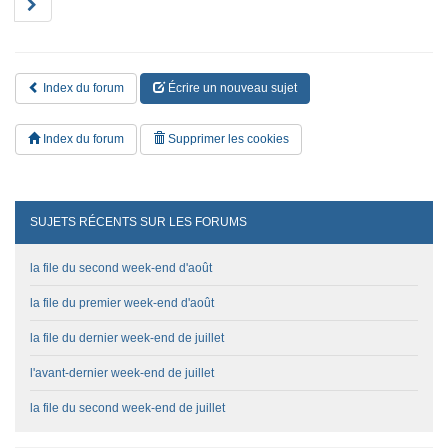
S
E
u
V
i
v
a
Index du forum
Écrire un nouveau sujet
n
t
e
Index du forum
Supprimer les cookies
SUJETS RÉCENTS SUR LES FORUMS
la file du second week-end d'août
la file du premier week-end d'août
la file du dernier week-end de juillet
l'avant-dernier week-end de juillet
la file du second week-end de juillet