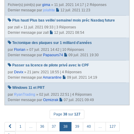
Fichier(s) joint(s)
par
gima
» 11 juil. 2021 14:17 | 2 Réponses
Dernier message par
jolafrite
12 juil. 2021 11:23
Plus haut/ Plus bas veille/ semaine/ mois préc Nasdaq future
par
zall
» 11 juil. 2021 09:33 | 3 Réponses
Dernier message par
zall
12 juil. 2021 08:54
Tectonique des plaques sur 1 milliard d'années
par
Florian
» 07 juil. 2021 14:42 | 10 Réponses
Dernier message par
Papaours74
09 juil. 2021 19:30
Passer sa licence de pilote privé avec le CPF
par
Devix
» 21 janv. 2021 18:55 | 4 Réponses
Dernier message par
Amarantine
09 juil. 2021 14:19
Windows 11 et PRT
par
RyanTrading
» 02 juil. 2021 22:51 | 4 Réponses
Dernier message par
Ozmizrak
07 juil. 2021 09:49
Page
38
sur
127
P
1
…
36
37
38
39
40
…
127
R