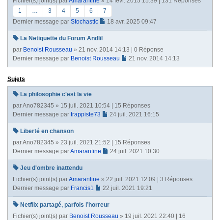
Fichier(s) joint(s)
par
Amarantine
» 14 févr. 2015 15:39 | 131 Réponses
t
e
1
…
3
4
5
6
7
Dernier message par
Stochastic
18 avr. 2025 09:47
La Netiquette du Forum Andlil
par
Benoist Rousseau
» 21 nov. 2014 14:13 | 0 Réponse
Dernier message par
Benoist Rousseau
21 nov. 2014 14:13
Sujets
La philosophie c'est la vie
par
Ano782345
» 15 juil. 2021 10:54 | 15 Réponses
Dernier message par
trappiste73
24 juil. 2021 16:15
Liberté en chanson
par
Ano782345
» 23 juil. 2021 21:52 | 15 Réponses
Dernier message par
Amarantine
24 juil. 2021 10:30
Jeu d'ombre inattendu
Fichier(s) joint(s)
par
Amarantine
» 22 juil. 2021 12:09 | 3 Réponses
Dernier message par
Francis1
22 juil. 2021 19:21
Netflix partagé, parfois l’horreur
Fichier(s) joint(s)
par
Benoist Rousseau
» 19 juil. 2021 22:40 | 16