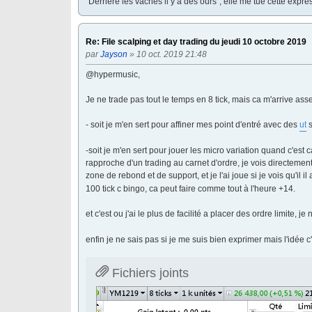
"Derrière les vaches il y a des ours", elle me tue cette expr
Re: File scalping et day trading du jeudi 10 octobre 2019
par
Jayson
» 10 oct. 2019 21:48
@hypermusic,
Je ne trade pas tout le temps en 8 tick, mais ca m'arrive ass
- soit je m'en sert pour affiner mes point d'entré avec des
ut
s
-soit je m'en sert pour jouer les micro variation quand c'es
rapproche d'un trading au carnet d'ordre, je vois directem
zone de rebond et de support, et je l'ai joue si je vois qu'il i
100 tick c bingo, ca peut faire comme tout à l'heure +14.
et c'est ou j'ai le plus de facilité a placer des ordre limite, 
enfin je ne sais pas si je me suis bien exprimer mais l'idée c
Fichiers joints