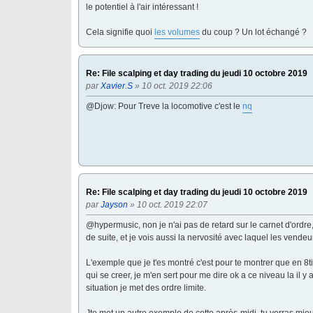
le potentiel à l'air intéressant !
Cela signifie quoi
les volumes
du coup ? Un lot échangé ?
Re: File scalping et day trading du jeudi 10 octobre 2019
par
Xavier.S
» 10 oct. 2019 22:06
@Djow: Pour Treve la locomotive c'est le
nq
Re: File scalping et day trading du jeudi 10 octobre 2019
par
Jayson
» 10 oct. 2019 22:07
@hypermusic, non je n'ai pas de retard sur le carnet d'ordre,
de suite, et je vois aussi la nervosité avec laquel les vende
L'exemple que je t'es montré c'est pour te montrer que en 8ti
qui se creer, je m'en sert pour me dire ok a ce niveau la il y
situation je met des ordre limite.