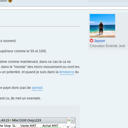
ession
ez souvent,
Jayson
Chevalier Émérite Jedi
upérieur comme le 50 et 100t,
t calme comme maintenant, dans ce cas la ca se
ent dans le "monde" des micro mouvement ou sont les
l a un potentiel, et quand je suis dans la
tendance
du
je ne paye donc pas de
spread
.
'est ca, jte met un exemple.