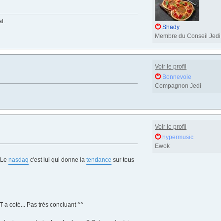
l.
Shady
Membre du Conseil Jedi
Voir le profil
Bonnevoie
Compagnon Jedi
Voir le profil
hypermusic
Ewok
. Le
nasdaq
c'est lui qui donne la
tendance
sur tous
 a coté... Pas très concluant ^^