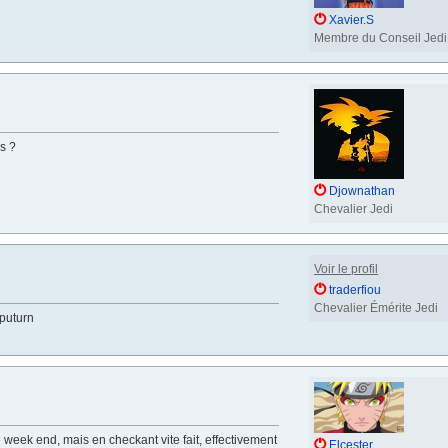
Xavier.S
Membre du Conseil Jedi
s ?
Djownathan
Chevalier Jedi
Voir le profil
traderfiou
Chevalier Émérite Jedi
puturn
 week end, mais en checkant vite fait, effectivement
Elcester