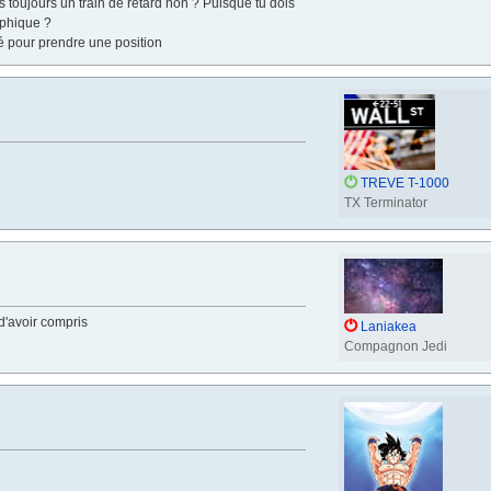
 toujours un train de retard non ? Puisque tu dois
aphique ?
é pour prendre une position
TREVE T-1000
TX Terminator
d'avoir compris
Laniakea
Compagnon Jedi