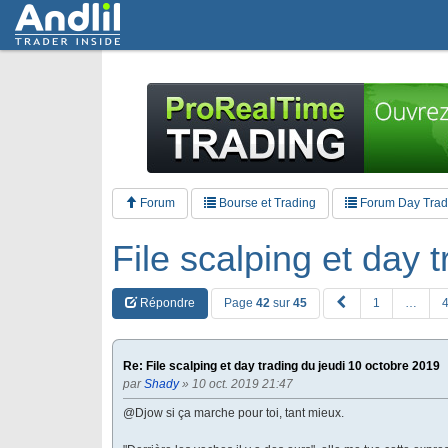
Forum
Bourse et Trading
Forum Day Tradi
File scalping et day 
P
Répondre
Page
42
sur
45
1
…
R
E
V
Re: File scalping et day trading du jeudi 10 octobre 2019
par
Shady
» 10 oct. 2019 21:47
@Djow si ça marche pour toi, tant mieux.