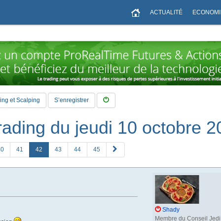
ACTUALITÉ
ECONOMI
ng et Scalping
S’enregistrer
trading du jeudi 10 octobre 
S
40
41
42
43
44
45
u
i
v
a
n
t
e
Shady
Membre du Conseil Jedi