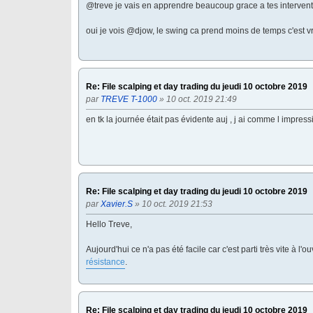
@treve je vais en apprendre beaucoup grace a tes intervent
oui je vois @djow, le swing ca prend moins de temps c'est vr
Re: File scalping et day trading du jeudi 10 octobre 2019
par
TREVE T-1000
» 10 oct. 2019 21:49
en tk la journée était pas évidente auj , j ai comme l impres
Re: File scalping et day trading du jeudi 10 octobre 2019
par
Xavier.S
» 10 oct. 2019 21:53
Hello Treve,
Aujourd'hui ce n'a pas été facile car c'est parti très vite à l'o
résistance
.
Re: File scalping et day trading du jeudi 10 octobre 2019