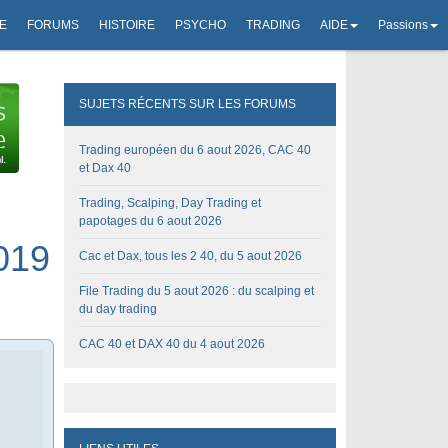
E
FORUMS
HISTOIRE
PSYCHO
TRADING
AIDE
Passions
SUJETS RÉCENTS SUR LES FORUMS
Trading européen du 6 aout 2026, CAC 40
et Dax 40
Trading, Scalping, Day Trading et
papotages du 6 aout 2026
2019
Cac et Dax, tous les 2 40, du 5 aout 2026
File Trading du 5 aout 2026 : du scalping et
du day trading
CAC 40 et DAX 40 du 4 aout 2026