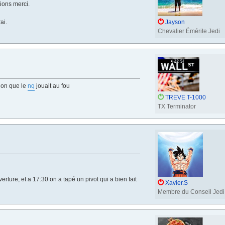
ions merci.
ai.
Jayson
Chevalier Émérite Jedi
sion que le
nq
jouait au fou
TREVE T-1000
TX Terminator
uverture, et a 17:30 on a tapé un pivot qui a bien fait
Xavier.S
Membre du Conseil Jedi