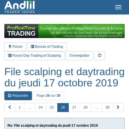
T
o
g
g
l
e
n
a
Forum
Bourse et Trading
v
i
Forum Day Trading et Scalping
S’enregistrer
g
a
File scalping et daytrading
t
i
du jeudi 17 octobre 2019
o
n
Répondre
Page
26
sur
38
P
S
1
…
24
25
26
27
28
…
38
R
u
E
i
V
v
Re: File scalping et daytrading du jeudi 17 octobre 2019
a