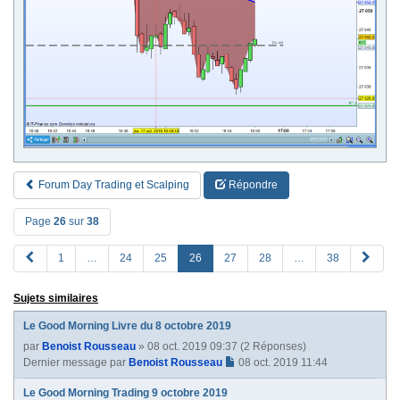
Forum Day Trading et Scalping
Répondre
Page
26
sur
38
P
S
1
…
24
25
26
27
28
…
38
R
u
E
i
Sujets similaires
V
v
a
Le Good Morning Livre du 8 octobre 2019
n
par
Benoist Rousseau
» 08 oct. 2019 09:37 (2 Réponses)
t
Dernier message par
Benoist Rousseau
08 oct. 2019 11:44
e
Le Good Morning Trading 9 octobre 2019