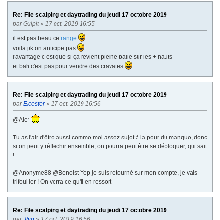
Re: File scalping et daytrading du jeudi 17 octobre 2019
par
Guipit
» 17 oct. 2019 16:55
il est pas beau ce
range
voila pk on anticipe pas
l'avantage c est que si ça revient pleine balle sur les + hauts
et bah c'est pas pour vendre des cravates
Re: File scalping et daytrading du jeudi 17 octobre 2019
par
Elcester
» 17 oct. 2019 16:56
@Aler
Tu as l'air d'être aussi comme moi assez sujet à la peur du manque, donc
si on peut y réfléchir ensemble, on pourra peut être se débloquer, qui sait
!
@Anonyme88 @Benoist Yep je suis retourné sur mon compte, je vais
trifouiller ! On verra ce qu'il en ressort
Re: File scalping et daytrading du jeudi 17 octobre 2019
par
Jhin
» 17 oct. 2019 16:56