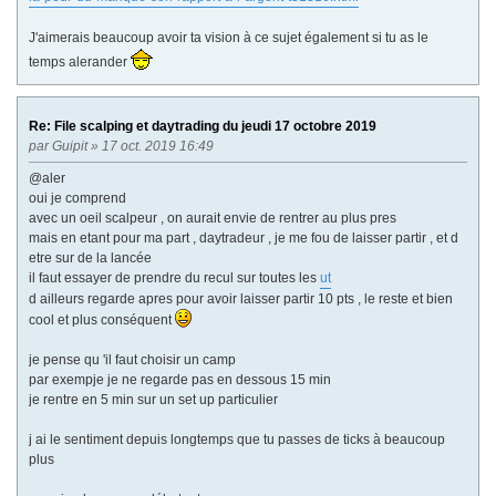
J'aimerais beaucoup avoir ta vision à ce sujet également si tu as le
temps alerander
Re: File scalping et daytrading du jeudi 17 octobre 2019
par
Guipit
» 17 oct. 2019 16:49
@aler
oui je comprend
avec un oeil scalpeur , on aurait envie de rentrer au plus pres
mais en etant pour ma part , daytradeur , je me fou de laisser partir , et d
etre sur de la lancée
il faut essayer de prendre du recul sur toutes les
ut
d ailleurs regarde apres pour avoir laisser partir 10 pts , le reste et bien
cool et plus conséquent
je pense qu 'il faut choisir un camp
par exempje je ne regarde pas en dessous 15 min
je rentre en 5 min sur un set up particulier
j ai le sentiment depuis longtemps que tu passes de ticks à beaucoup
plus