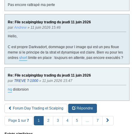
Pas encore rattrapé ma perte
Re: File scalping/day trading du jeudi 11 juin 2026
par
Andrew
» 11 juin 2026 15:46
Hello,
C est propre Darkvadort, dommage pour l image qui est un peu floue
meme si le principe de ta strat et dynamique est claire. Bien vu pour les
ordres
short
limite en place : toujours en attente, pas encore executés ?
Re: File scalping/day trading du jeudi 11 juin 2026
par
TREVE T-1000
» 11 juin 2026 15:47
nq
distorsion
Forum Day Trading et Scalping
Répondre
S
Page
1
sur
7
1
2
3
4
5
…
7
u
i
Sujets similaires