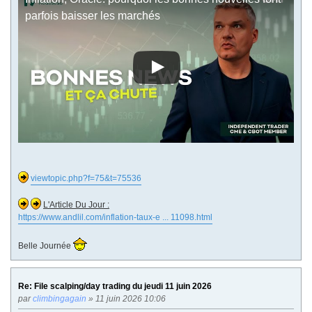
parfois baisser les marchés
viewtopic.php?f=75&t=75536
L'Article Du Jour :
https://www.andlil.com/inflation-taux-e ... 11098.html
Belle Journée
Re: File scalping/day trading du jeudi 11 juin 2026
par
climbingagain
» 11 juin 2026 10:06