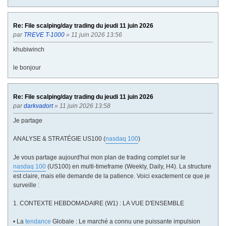
Re: File scalping/day trading du jeudi 11 juin 2026
par
TREVE T-1000
» 11 juin 2026 13:56
khubiwinch
le bonjour
Re: File scalping/day trading du jeudi 11 juin 2026
par
darkvadort
» 11 juin 2026 13:58
Je partage
ANALYSE & STRATÉGIE US100 (
nasdaq 100
)
Je vous partage aujourd'hui mon plan de trading complet sur le
nasdaq 100
(US100) en multi-timeframe (Weekly, Daily, H4). La structure
est claire, mais elle demande de la patience. Voici exactement ce que je
surveille :
1. CONTEXTE HEBDOMADAIRE (W1) : LA VUE D'ENSEMBLE
• La
tendance
Globale : Le marché a connu une puissante impulsion