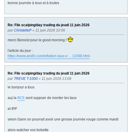
bonne journée à tous et à toutes
Re: File scalping/day trading du jeudi 11 juin 2026
par
ChristelleP
» 11 juin 2026 10:06
merci Benoist pour le good morning !
l'article du jour :
https://www.andlil.com/inflation-taux-e ... 11098.html
Re: File scalping/day trading du jeudi 11 juin 2026
par
TREVE T-1000
» 11 juin 2026 13:08
le bonjour a tous
auj la
BCE
sont suppser de monter les taux
et IPP
selon Gann on pourrait avoir une grosse journée rouge comme mardi
alors watcher vos bobette