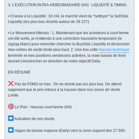
3. L'EXÉCUTION INTRA-HEBDOMADAIRE (H4) : LIQUIDITÉ & TIMING
• Chasse à la Liquidité : En H4, le marché vient de "nettoyer" la SellSide
Liquidity (les plus bas récents autour de 28 227).
• Le Mouvement Attendu : 1. Maintenant que les acheteurs à court terme
ont été sortis, je m'attends à une correction haussière temporaire (le
zigzag blanc) pour remonter chercher la BuySide Liquidity et déclencher
mes ordres de vente limite plus haut. 2. Une fois cette
Hausse technique
terminée et mes positions vendeuses activées, la vraie baisse de fond
devrait s'enclencher en direction de notre objectif Daily.
EN RÉSUMÉ
Pas de FOMO en bas : On ne shorte pas les plus bas. On attend
sagement que le prix retrace à la hausse dans nos zones de Vente
Limite.
Le Plan : Hausse court terme (H4)
Activation de nos shorts
Vague de baisse majeure (Daily) vers la zone support des 27 500.