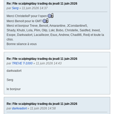
Re: File scalping/day trading du jeudi 11 juin 2026
par
Serg
» 11 juin 2026 14:37
Merci ChristelleP pour l’open
Merci Benoit pour le GMT
Merci et bonjour Treve, Benoit, Amarantine, JConstantine5,
Shady, Khubi, Lola, Plim, Oilp, Lskr, Bobo, Christelle, Saidfed, Ineed,
Esope, Darkvadort, Lacaillezer, Esus, Andrew, Chad86, Redj et toute la
cliss.
Bonne séance à vous
Re: File scalping/day trading du jeudi 11 juin 2026
par
TREVE T-1000
» 11 juin 2026 14:43
darkvadort
Serg
le bonjour
Re: File scalping/day trading du jeudi 11 juin 2026
par
darkvadort
» 11 juin 2026 14:58