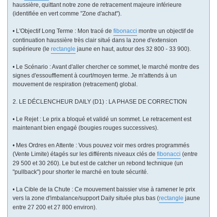
haussière, quittant notre zone de retracement majeure inférieure
(identifiée en vert comme "Zone d'achat").
• L'Objectif Long Terme : Mon tracé de
fibonacci
montre un objectif de
continuation haussière très clair situé dans la zone d'extension
supérieure (le
rectangle
jaune en haut, autour des 32 800 - 33 900).
• Le Scénario : Avant d'aller chercher ce sommet, le marché montre des
signes d'essoufflement à court/moyen terme. Je m'attends à un
mouvement de respiration (retracement) global.
2. LE DÉCLENCHEUR DAILY (D1) : LA PHASE DE CORRECTION
• Le Rejet : Le prix a bloqué et validé un sommet. Le retracement est
maintenant bien engagé (bougies rouges successives).
• Mes Ordres en Attente : Vous pouvez voir mes ordres programmés
(Vente Limite) étagés sur les différents niveaux clés de
fibonacci
(entre
29 500 et 30 260). Le but est de catcher un rebond technique (un
"pullback") pour shorter le marché en toute sécurité.
• La Cible de la Chute : Ce mouvement baissier vise à ramener le prix
vers la zone d'imbalance/support Daily située plus bas (
rectangle
jaune
entre 27 200 et 27 800 environ).