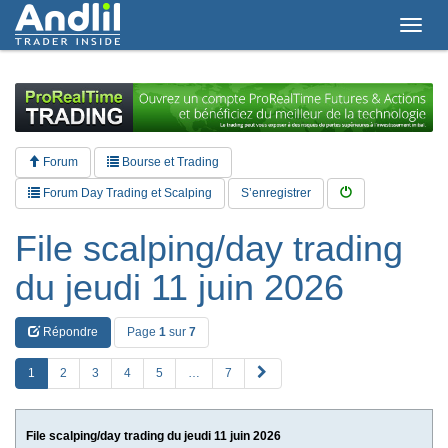
T
o
g
g
l
e
n
a
Forum
Bourse et Trading
v
i
Forum Day Trading et Scalping
S’enregistrer
g
a
File scalping/day trading
t
i
du jeudi 11 juin 2026
o
n
Répondre
Page
1
sur
7
S
1
2
3
4
5
…
7
u
i
v
File scalping/day trading du jeudi 11 juin 2026
a