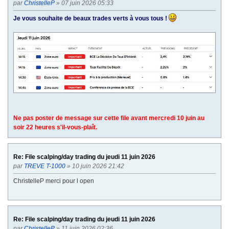
par
ChristelleP
» 07 juin 2026 05:33
n
t
Je vous souhaite de beaux trades verts à vous tous !
e
Ne pas poster de message sur cette file avant mercredi 10 juin au
soir 22 heures s'il-vous-plaît.
Re: File scalping/day trading du jeudi 11 juin 2026
par
TREVE T-1000
» 10 juin 2026 21:42
ChristelleP merci pour l open
Re: File scalping/day trading du jeudi 11 juin 2026
par
ChristelleP
» 11 juin 2026 02:36