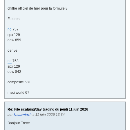
chiffre officiel de hier pour la formule 8
Futures
nq
757
spx 129
dow 859
dérivé
nq
753
spx 129
dow 842
composite 581
msci world 67
Re: File scalping/day trading du jeudi 11 juin 2026
par
khubiwinch
» 11 juin 2026 13:34
Bonjour Treve