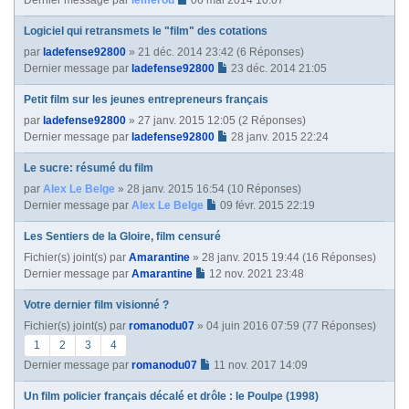
Dernier message par
lemerou
06 mai 2014 10:07
Logiciel qui retransmets le "film" des cotations
par
ladefense92800
» 21 déc. 2014 23:42 (6 Réponses)
Dernier message par
ladefense92800
23 déc. 2014 21:05
Petit film sur les jeunes entrepreneurs français
par
ladefense92800
» 27 janv. 2015 12:05 (2 Réponses)
Dernier message par
ladefense92800
28 janv. 2015 22:24
Le sucre: résumé du film
par
Alex Le Belge
» 28 janv. 2015 16:54 (10 Réponses)
Dernier message par
Alex Le Belge
09 févr. 2015 22:19
Les Sentiers de la Gloire, film censuré
Fichier(s) joint(s)
par
Amarantine
» 28 janv. 2015 19:44 (16 Réponses)
Dernier message par
Amarantine
12 nov. 2021 23:48
Votre dernier film visionné ?
Fichier(s) joint(s)
par
romanodu07
» 04 juin 2016 07:59 (77 Réponses)
1
2
3
4
Dernier message par
romanodu07
11 nov. 2017 14:09
Un film policier français décalé et drôle : le Poulpe (1998)