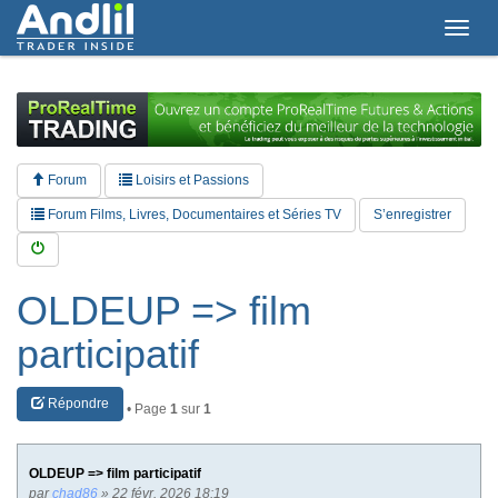
T
o
g
g
l
e
n
a
Forum
Loisirs et Passions
v
i
Forum Films, Livres, Documentaires et Séries TV
S’enregistrer
g
a
t
i
OLDEUP => film
o
n
participatif
Répondre
• Page
1
sur
1
OLDEUP => film participatif
par
chad86
» 22 févr. 2026 18:19