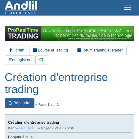
T
o
g
g
l
e
n
a
Forum
Bourse et Trading
Forum Trading et Trader
v
i
S’enregistrer
g
a
Création d'entreprise
t
i
trading
o
n
Répondre
• Page
1
sur
1
Création d'entreprise trading
par
SAWYER911
» 01 janv. 2019 16:00
Bonjour à tous,