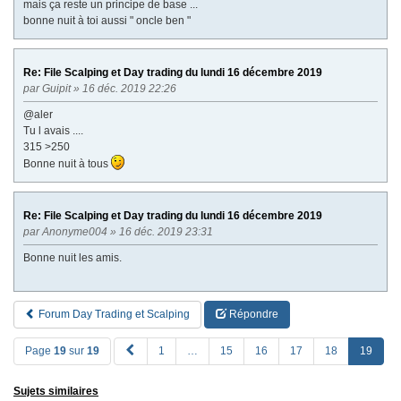
mais ça reste un principe de base ...
bonne nuit à toi aussi " oncle ben "
Re: File Scalping et Day trading du lundi 16 décembre 2019
par
Guipit
» 16 déc. 2019 22:26
@aler
Tu l avais ....
315 >250
Bonne nuit à tous
Re: File Scalping et Day trading du lundi 16 décembre 2019
par
Anonyme004
» 16 déc. 2019 23:31
Bonne nuit les amis.
Forum Day Trading et Scalping
Répondre
P
Page
19
sur
19
1
…
15
16
17
18
19
R
E
Sujets similaires
V