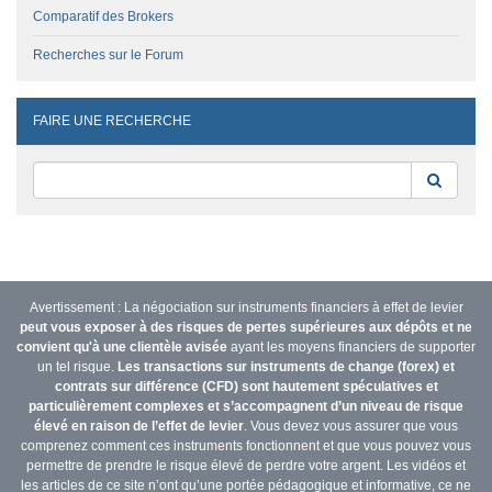
Comparatif des Brokers
Recherches sur le Forum
FAIRE UNE RECHERCHE
Reche
Avertissement : La négociation sur instruments financiers à effet de levier
peut vous exposer à des risques de pertes supérieures aux dépôts et ne
convient qu'à une clientèle avisée
ayant les moyens financiers de supporter
un tel risque.
Les transactions sur instruments de change (forex) et
contrats sur différence (CFD) sont hautement spéculatives et
particulièrement complexes et s’accompagnent d’un niveau de risque
élevé en raison de l’effet de levier
. Vous devez vous assurer que vous
comprenez comment ces instruments fonctionnent et que vous pouvez vous
permettre de prendre le risque élevé de perdre votre argent. Les vidéos et
les articles de ce site n’ont qu’une portée pédagogique et informative, ce ne