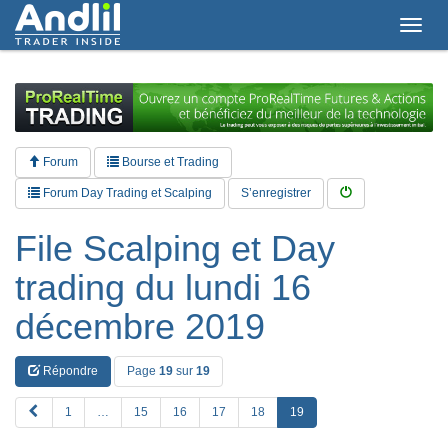
T
o
g
g
l
e
n
a
Forum
Bourse et Trading
v
i
Forum Day Trading et Scalping
S’enregistrer
g
a
File Scalping et Day
t
i
trading du lundi 16
o
n
décembre 2019
Répondre
Page
19
sur
19
P
1
…
15
16
17
18
19
R
E