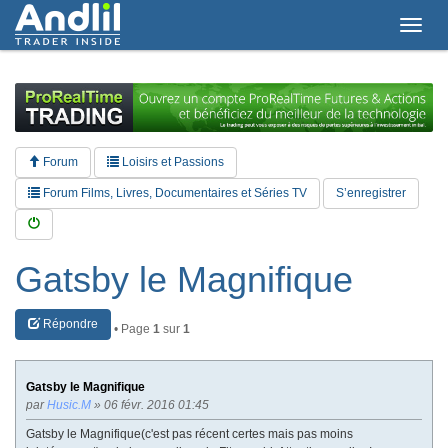
T
o
g
g
l
e
n
a
Forum
Loisirs et Passions
v
i
Forum Films, Livres, Documentaires et Séries TV
S’enregistrer
g
a
t
i
Gatsby le Magnifique
o
n
Répondre
• Page
1
sur
1
Gatsby le Magnifique
par
Husic.M
» 06 févr. 2016 01:45
Gatsby le Magnifique(c'est pas récent certes mais pas moins