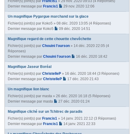
Fichier(s) joint(s)
par
Francis1
» 29 nov. 2020 09:03 (4 Réponses)
Dernier message par
Francis1
29 nov. 2020 12:06
Un magnifique Pygargue marchand sur la glace
Fichier(s) joint(s)
par
Koko5
» 08 déc. 2020 13:05 (4 Réponses)
Dernier message par
Koko5
09 déc. 2020 14:51
Magnifique regard de cette chouette chevêchette
Fichier(s) joint(s)
par
Chouini l'ourson
» 14 déc. 2020 22:05 (4
Réponses)
Dernier message par
Chouini l'ourson
16 déc. 2020 18:42
Magnifique Jaseur Boréal
Fichier(s) joint(s)
par
ChristelleP
» 16 déc. 2020 18:44 (3 Réponses)
Dernier message par
ChristelleP
17 déc. 2020 21:43
Un magnifique lion blanc
Fichier(s) joint(s)
par
masta
» 26 déc. 2020 16:18 (5 Réponses)
Dernier message par
masta
27 déc. 2020 01:24
Magnifique cliché sur un Tchitrec de paradis
Fichier(s) joint(s)
par
Francis1
» 14 janv. 2021 22:12 (3 Réponses)
Dernier message par
Francis1
14 janv. 2021 22:33
La magnifique Chevêchette des Rocheuses