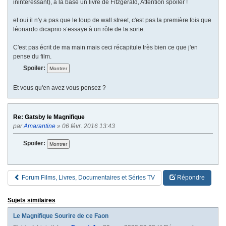
inintéressant), a la base un livre de Fitzgerald, Attention spoiler !
et oui il n'y a pas que le loup de wall street, c'est pas la première fois que
léonardo dicaprio s’essaye à un rôle de la sorte.
C'est pas écrit de ma main mais ceci récapitule très bien ce que j'en
pense du film.
Spoiler:
Et vous qu'en avez vous pensez ?
Re: Gatsby le Magnifique
par
Amarantine
» 06 févr. 2016 13:43
Spoiler:
Forum Films, Livres, Documentaires et Séries TV
Répondre
Sujets similaires
Le Magnifique Sourire de ce Faon