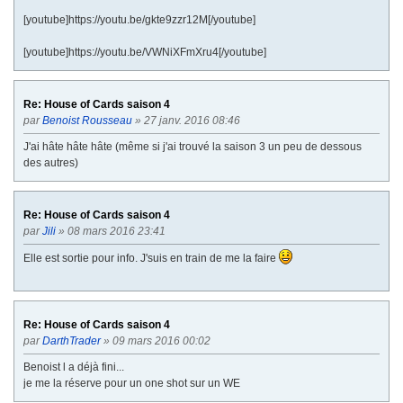
[youtube]https://youtu.be/gkte9zzr12M[/youtube]
[youtube]https://youtu.be/VWNiXFmXru4[/youtube]
Re: House of Cards saison 4
par
Benoist Rousseau
» 27 janv. 2016 08:46
J'ai hâte hâte hâte (même si j'ai trouvé la saison 3 un peu de dessous
des autres)
Re: House of Cards saison 4
par
Jili
» 08 mars 2016 23:41
Elle est sortie pour info. J'suis en train de me la faire
Re: House of Cards saison 4
par
DarthTrader
» 09 mars 2016 00:02
Benoist l a déjà fini...
je me la réserve pour un one shot sur un WE