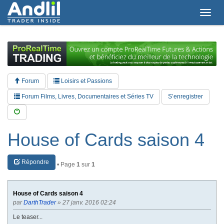
T
o
g
g
l
e
n
a
Forum
Loisirs et Passions
v
i
Forum Films, Livres, Documentaires et Séries TV
S’enregistrer
g
a
t
i
House of Cards saison 4
o
n
Répondre
• Page
1
sur
1
House of Cards saison 4
par
DarthTrader
» 27 janv. 2016 02:24
Le teaser...