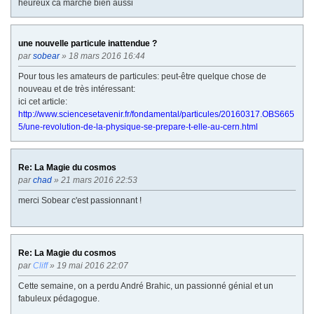
heureux ca marche bien aussi
une nouvelle particule inattendue ?
par
sobear
» 18 mars 2016 16:44
Pour tous les amateurs de particules: peut-être quelque chose de
nouveau et de très intéressant:
ici cet article:
http://www.sciencesetavenir.fr/fondamental/particules/20160317.OBS665
5/une-revolution-de-la-physique-se-prepare-t-elle-au-cern.html
Re: La Magie du cosmos
par
chad
» 21 mars 2016 22:53
merci Sobear c'est passionnant !
Re: La Magie du cosmos
par
Cliff
» 19 mai 2016 22:07
Cette semaine, on a perdu André Brahic, un passionné génial et un
fabuleux pédagogue.