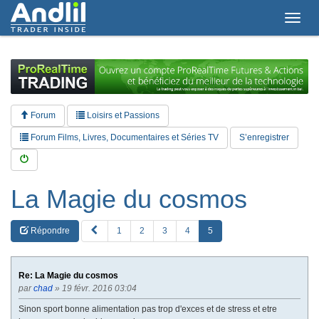
T
o
g
g
l
e
n
a
Forum
Loisirs et Passions
v
i
Forum Films, Livres, Documentaires et Séries TV
S’enregistrer
g
a
t
i
La Magie du cosmos
o
n
P
Répondre
1
2
3
4
5
R
E
V
Re: La Magie du cosmos
par
chad
» 19 févr. 2016 03:04
Sinon sport bonne alimentation pas trop d'exces et de stress et etre