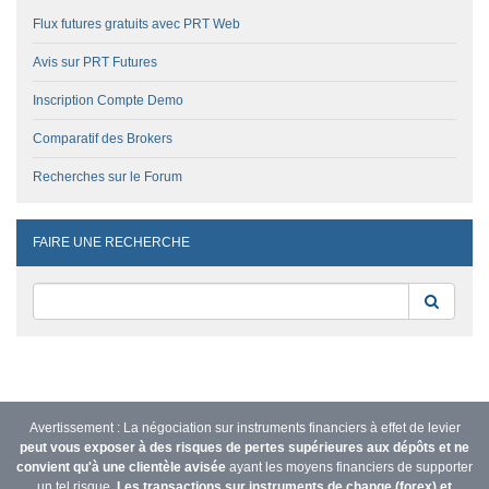
Flux futures gratuits avec PRT Web
Avis sur PRT Futures
Inscription Compte Demo
Comparatif des Brokers
Recherches sur le Forum
FAIRE UNE RECHERCHE
Reche
Avertissement : La négociation sur instruments financiers à effet de levier
peut vous exposer à des risques de pertes supérieures aux dépôts et ne
convient qu'à une clientèle avisée
ayant les moyens financiers de supporter
un tel risque.
Les transactions sur instruments de change (forex) et