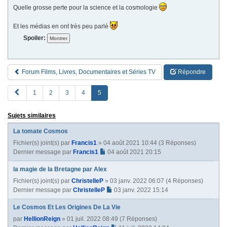
Quelle grosse perte pour la science et la cosmologie
Et les médias en ont très peu parlé
Spoiler:
Forum Films, Livres, Documentaires et Séries TV
Répondre
P
1
2
3
4
5
R
E
Sujets similaires
V
La tomate Cosmos
Fichier(s) joint(s)
par
Francis1
» 04 août 2021 10:44 (3 Réponses)
Dernier message par
Francis1
04 août 2021 20:15
la magie de la Bretagne par Alex
Fichier(s) joint(s)
par
ChristelleP
» 03 janv. 2022 06:07 (4 Réponses)
Dernier message par
ChristelleP
03 janv. 2022 15:14
Le Cosmos Et Les Origines De La Vie
par
HellionReign
» 01 juil. 2022 08:49 (7 Réponses)