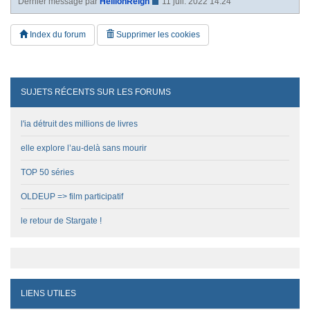
Dernier message par
HellionReign
11 juil. 2022 14:24
Index du forum
Supprimer les cookies
SUJETS RÉCENTS SUR LES FORUMS
l'ia détruit des millions de livres
elle explore l’au-delà sans mourir
TOP 50 séries
OLDEUP => film participatif
le retour de Stargate !
LIENS UTILES