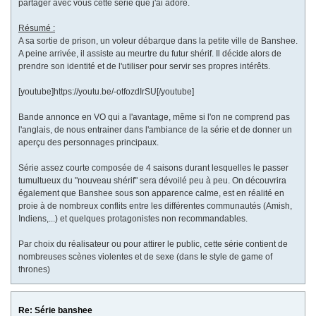
partager avec vous cette série que j'ai adoré.
Résumé :
A sa sortie de prison, un voleur débarque dans la petite ville de Banshee.
A peine arrivée, il assiste au meurtre du futur shérif. Il décide alors de
prendre son identité et de l'utiliser pour servir ses propres intérêts.
[youtube]https://youtu.be/-otfozdIrSU[/youtube]
Bande annonce en VO qui a l'avantage, même si l'on ne comprend pas
l'anglais, de nous entrainer dans l'ambiance de la série et de donner un
aperçu des personnages principaux.
Série assez courte composée de 4 saisons durant lesquelles le passer
tumultueux du "nouveau shérif" sera dévoilé peu à peu. On découvrira
également que Banshee sous son apparence calme, est en réalité en
proie à de nombreux conflits entre les différentes communautés (Amish,
Indiens,...) et quelques protagonistes non recommandables.
Par choix du réalisateur ou pour attirer le public, cette série contient de
nombreuses scènes violentes et de sexe (dans le style de game of
thrones)
Re: Série banshee