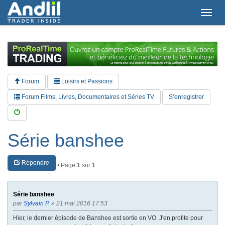
T
o
g
g
l
e
n
a
Forum
Loisirs et Passions
v
i
Forum Films, Livres, Documentaires et Séries TV
S’enregistrer
g
a
t
i
Série banshee
o
n
Répondre
• Page
1
sur
1
Série banshee
par
Sylvain P.
» 21 mai 2016 17:53
Hier, le dernier épisode de Banshee est sortie en VO. J'en profite pour