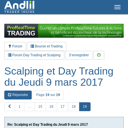
T
o
g
g
l
e
n
a
Forum
Bourse et Trading
v
i
Forum Day Trading et Scalping
S’enregistrer
g
a
Scalping et Day Trading
t
i
du Jeudi 9 mars 2017
o
n
Répondre
Page
19
sur
19
P
1
…
15
16
17
18
19
R
E
V
Re: Scalping et Day Trading du Jeudi 9 mars 2017