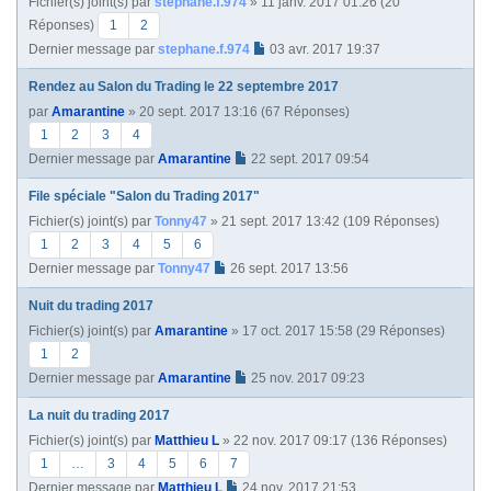
Fichier(s) joint(s)
par
stephane.f.974
» 11 janv. 2017 01:26 (20
Réponses)
1
2
Dernier message par
stephane.f.974
03 avr. 2017 19:37
Rendez au Salon du Trading le 22 septembre 2017
par
Amarantine
» 20 sept. 2017 13:16 (67 Réponses)
1
2
3
4
Dernier message par
Amarantine
22 sept. 2017 09:54
File spéciale "Salon du Trading 2017"
Fichier(s) joint(s)
par
Tonny47
» 21 sept. 2017 13:42 (109 Réponses)
1
2
3
4
5
6
Dernier message par
Tonny47
26 sept. 2017 13:56
Nuit du trading 2017
Fichier(s) joint(s)
par
Amarantine
» 17 oct. 2017 15:58 (29 Réponses)
1
2
Dernier message par
Amarantine
25 nov. 2017 09:23
La nuit du trading 2017
Fichier(s) joint(s)
par
Matthieu L
» 22 nov. 2017 09:17 (136 Réponses)
1
…
3
4
5
6
7
Dernier message par
Matthieu L
24 nov. 2017 21:53