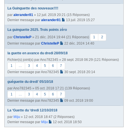
La Guinguette des nouveaux!!!!
par
alerander81
» 12 juil. 2019 20:21 (15 Réponses)
Dernier message par
alerander81
13 juil. 2019 15:27
La guinguette 2025. Trois points zéro
par
ChristelleP
» 21 déc. 2024 19:44 (21 Réponses)
1
2
Dernier message par
ChristelleP
22 déc. 2024 14:40
la guette en avance du dredi 28/09/18
Fichier(s) joint(s)
par
Ano782345
» 28 sept. 2018 06:29 (121 Réponses)
1
…
3
4
5
6
7
Dernier message par
Ano782345
30 sept. 2018 20:14
guéguette du dredi' 05/10/18
par
Ano782345
» 05 oct. 2018 17:21 (139 Réponses)
1
…
3
4
5
6
7
Dernier message par
Ano782345
09 oct. 2018 19:00
La ‘Guette du ‘dredi 12/10/2018
par
Miju
» 12 oct. 2018 18:47 (2 Réponses)
Dernier message par
Miju
12 oct. 2018 18:50