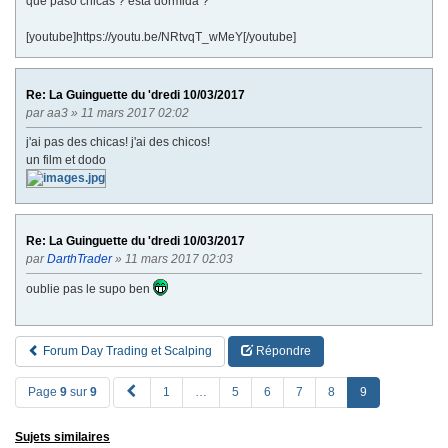
que paso chicas ? esta dormida ?
[youtube]https://youtu.be/NRtvqT_wMeY[/youtube]
Re: La Guinguette du 'dredi 10/03/2017
par
aa3
» 11 mars 2017 02:02
j'ai pas des chicas! j'ai des chicos!
un film et dodo
Re: La Guinguette du 'dredi 10/03/2017
par
DarthTrader
» 11 mars 2017 02:03
oublie pas le supo ben
Forum Day Trading et Scalping
Répondre
P
Page
9
sur
9
1
…
5
6
7
8
9
R
E
Sujets similaires
V