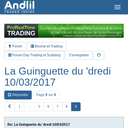
T
o
g
g
l
e
n
a
Forum
Bourse et Trading
v
i
Forum Day Trading et Scalping
S’enregistrer
g
a
La Guinguette du 'dredi
t
i
10/03/2017
o
n
Répondre
Page
9
sur
9
P
1
…
5
6
7
8
9
R
E
V
Re: La Guinguette du 'dredi 10/03/2017