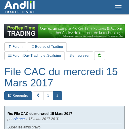
T
o
g
g
l
e
n
a
Forum
Bourse et Trading
v
i
Forum Day Trading et Scalping
S’enregistrer
g
a
File CAC du mercredi 15
t
i
Mars 2017
o
n
P
Répondre
1
2
R
E
V
Re: File CAC du mercredi 15 Mars 2017
par
Air one
» 15 mars 2017 20:31
Super les amis bravo