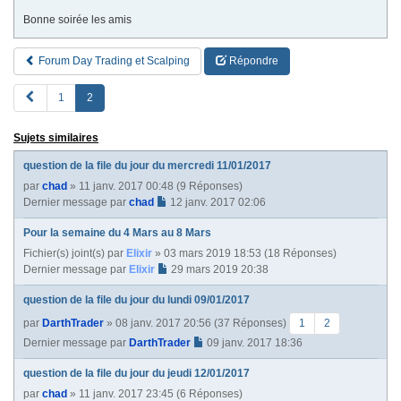
Bonne soirée les amis
Forum Day Trading et Scalping
Répondre
P
1
2
R
E
Sujets similaires
V
question de la file du jour du mercredi 11/01/2017
par
chad
» 11 janv. 2017 00:48 (9 Réponses)
Dernier message par
chad
12 janv. 2017 02:06
Pour la semaine du 4 Mars au 8 Mars
Fichier(s) joint(s)
par
Elixir
» 03 mars 2019 18:53 (18 Réponses)
Dernier message par
Elixir
29 mars 2019 20:38
question de la file du jour du lundi 09/01/2017
par
DarthTrader
» 08 janv. 2017 20:56 (37 Réponses)
1
2
Dernier message par
DarthTrader
09 janv. 2017 18:36
question de la file du jour du jeudi 12/01/2017
par
chad
» 11 janv. 2017 23:45 (6 Réponses)