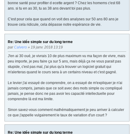
bonne santé pour profiter d ecette argent ? Chez les homems c'est 68
ans. si tu en as 30, tu as 38 ans devant toi pas plus.
C'est pour cela que quand on voit des analyses sur 50 ans 80 ans je
trouve cela ridicule, cela dépasse notre espérance de vie.
Re: Une idée simple sur du long terme
par
Calvero
» 19 janv. 2018 13:19
J'en ai 30 oué, je vivrais 10 de plus maximum vu ma façon de vivre, mais
peu importe, je peu faire ça sur 5 ans, mais déjà ça ne vous parait pas
stupide, c'est pas mal, j'ai plus qu'a trouver un logiciel gratuit qui
m'alerteras quand le cours sera à un certains niveau et c'est gagné.
Le levier j'ai essayé de comprendre, on a essayé de m'expliquer je n'ai
jamais compris, jamais que ce soit avec des mots simple ou compliqué
jamais, je pense donc ne pas avoir les capacité intellectuelle pour
comprendre là est ma limite.
Sinon savez-vous comment mathématiquement je peu arriver à calculer
ce que j'appelle vulgairement le taux de variation d'un court ?
Re: Une idée simple sur du long terme