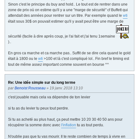
Sinon c'est le principe du buy and hold.. Le tout est de rentrer dans une
zone de prix où on estime qu'il y a une "marge de sécurité" cf Buffett qui
attendait des années pour rentrer sur un titre. Par exemple quand le
wti
était sous 30$ on pouvait estimer qu'il y avait peut être une marge de
sécurité (facile à dire après coup, je l'ai fait et j'ai tenu 1semaine
)..
En gros ca marche et ca marche pas.. Suffit de se dire cela quand le gold
était à 1800 ou le
wti
>100 et là c'est compliqué lol.. Fin bref le timing est
tout de même assez important comme souvent en bourse ^^
Re: Une idée simple sur du long terme
par
Benoist Rousseau
» 19 janv. 2018 13:10
c'est jouable mais cela va dépendre de ton levier
si tu as du levier tu peux tout perdre.
Si tu as acheté au plus haut, ça peut mettre 10 20 30 40 50 ans pour
récupérer la somme donc avec
l'inflation
tu as tout perdu.
N'oublie pas que tu vas mourir. Il te reste combien de temps à vivre en