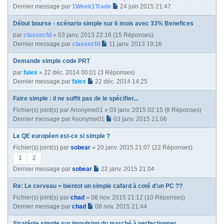
Dernier message par
1Week1Trade
24 juin 2015 21:47
Début bourse - scénario simple sur 6 mois avec 33% Benefices
par
classecfd
» 03 janv. 2013 22:16 (15 Réponses)
Dernier message par
classecfd
11 janv. 2013 19:16
Demande simple code PRT
par
falex
» 22 déc. 2014 00:01 (3 Réponses)
Dernier message par
falex
22 déc. 2014 14:25
Faire simple : il ne suffit pas de le spécifier...
Fichier(s) joint(s)
par
Anonyme01
» 03 janv. 2015 02:15 (8 Réponses)
Dernier message par
Anonyme01
03 janv. 2015 21:06
Le QE européen est-ce si simple ?
Fichier(s) joint(s)
par
sobear
» 20 janv. 2015 21:07 (22 Réponses)
1
2
Dernier message par
sobear
22 janv. 2015 21:04
Re: Le cerveau = bientot un simple cafard à coté d'un PC ??
Fichier(s) joint(s)
par
chad
» 08 nov. 2015 21:12 (10 Réponses)
Dernier message par
chad
08 nov. 2015 21:44
Stratégie simple sur impulsion du marché à perfectionner.