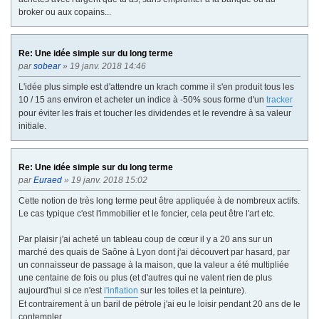
broker ou aux copains...
Re: Une idée simple sur du long terme
par
sobear
» 19 janv. 2018 14:46
L'idée plus simple est d'attendre un krach comme il s'en produit tous les
10 / 15 ans environ et acheter un indice à -50% sous forme d'un
tracker
pour éviter les frais et toucher les dividendes et le revendre à sa valeur
initiale.
Re: Une idée simple sur du long terme
par
Euraed
» 19 janv. 2018 15:02
Cette notion de très long terme peut être appliquée à de nombreux actifs.
Le cas typique c'est l'immobilier et le foncier, cela peut être l'art etc.
Par plaisir j'ai acheté un tableau coup de cœur il y a 20 ans sur un
marché des quais de Saône à Lyon dont j'ai découvert par hasard, par
un connaisseur de passage à la maison, que la valeur a été multipliée
une centaine de fois ou plus (et d'autres qui ne valent rien de plus
aujourd'hui si ce n'est
l'inflation
sur les toiles et la peinture).
Et contrairement à un baril de pétrole j'ai eu le loisir pendant 20 ans de le
contempler.