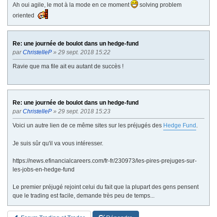
Ah oui agile, le mot à la mode en ce moment
solving problem
oriented
Re: une journée de boulot dans un hedge-fund
par
ChristelleP
» 29 sept. 2018 15:22
Ravie que ma file ait eu autant de succès !
Re: une journée de boulot dans un hedge-fund
par
ChristelleP
» 29 sept. 2018 15:23
Voici un autre lien de ce même sites sur les préjugés des
Hedge Fund
.
Je suis sûr qu'il va vous intéresser.
https://news.efinancialcareers.com/fr-fr/230973/les-pires-prejuges-sur-
les-jobs-en-hedge-fund
Le premier préjugé rejoint celui du fait que la plupart des gens pensent
que le trading est facile, demande très peu de temps...