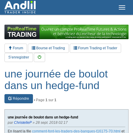
T
o
g
g
l
e
n
a
Forum
Bourse et Trading
Forum Trading et Trader
v
i
S’enregistrer
g
a
une journée de boulot
t
i
dans un hedge-fund
o
n
Répondre
• Page
1
sur
1
une journée de boulot dans un hedge-fund
par
ChristelleP
» 28 sept. 2018 02:17
En lisant la file
comment-font-les-traders-des-banques-t16175-70.html
et