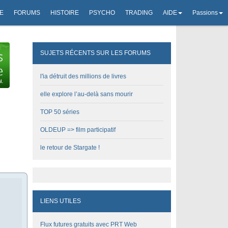
E
FORUMS
HISTOIRE
PSYCHO
TRADING
AIDE
Passions
SUJETS RÉCENTS SUR LES FORUMS
l'ia détruit des millions de livres
elle explore l’au-delà sans mourir
TOP 50 séries
OLDEUP => film participatif
le retour de Stargate !
LIENS UTILES
Flux futures gratuits avec PRT Web