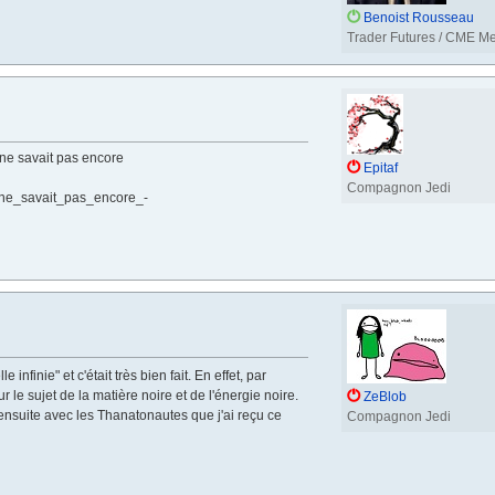
Benoist Rousseau
Trader Futures / CME M
n ne savait pas encore
Epitaf
Compagnon Jedi
_ne_savait_pas_encore_-
 infinie" et c'était très bien fait. En effet, par
 le sujet de la matière noire et de l'énergie noire.
ZeBlob
ensuite avec les Thanatonautes que j'ai reçu ce
Compagnon Jedi