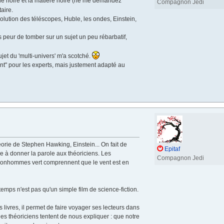
gie noire et la matière noire (ne me demandez
Compagnon Jedi
aire.
Evolution des téléscopes, Huble, les ondes, Einstein,
s peur de tomber sur un sujet un peu rébarbatif,
sujet du 'multi-univers' m'a scotché.
sant" pour les experts, mais justement adapté au
rie de Stephen Hawking, Einstein... On fait de
Epitaf
à donner la parole aux théoriciens. Les
Compagnon Jedi
 bonhommes vert comprennent que le vent est en
mps n'est pas qu'un simple film de science-fiction.
s livres, il permet de faire voyager ses lecteurs dans
es théoriciens tentent de nous expliquer : que notre