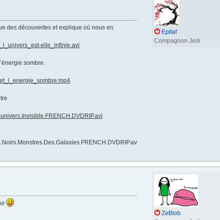
ique des découvertes et explique où nous en
Epitaf
Compagnon Jedi
univers_est-elle_infinie.avi
 l’énergie sombre.
e_et_l_energie_sombre.mp4
tre
_univers.Invisible.FRENCH.DVDRIP.avi
ous.Noirs.Monstres.Des.Galaxies.FRENCH.DVDRIP.av
oir
ZeBlob