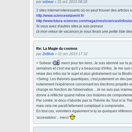
par
sobear
» 31 oct. 2015 08:18
2 sites internet interessants où on peut trouver des articles su
http://www.sciencesetavenir.fr/
http://www.futura-sciences.com/magazines/sciences/infos/ac
Si vous avez d'autres sites je suis preneur
(à mon retour de vacances je vous ferais une petite liste des 
Re: La Magie du cosmos
par
ZeBlob
» 31 oct. 2015 17:32
> Sobear:
merci pour tes liens. Je suis abonné sur la
semaines et c'est vrai qu'il y a beaucoup d'infos. Je me sui
relaie des infos sur le sujet et plus globalement sur la Biodiv
>Swing: Les théories quantiques, c'est justement un des part
notamment l'expérience concernant les électrons projetés en
change en fonction de l'observation... Je ne suis pas vraim
donne à réfléchir quand même ces histoires de comporteme
Par contre, le docu n'aborde pas la Théorie du Tout ni la Th
mais cela me paraît tellement compliqué à comprendre...
En tout cas, volontiers également si tu as quelques référen
'accessibles'... merci