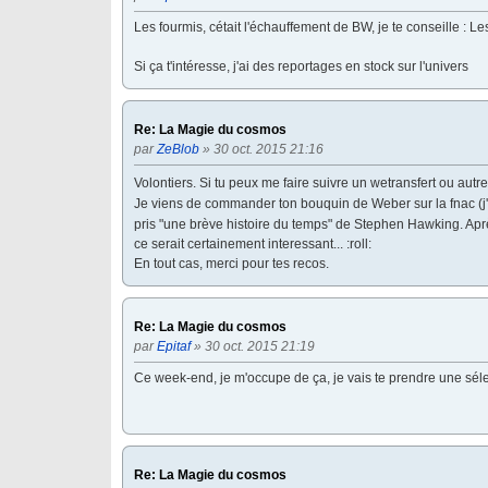
Les fourmis, cétait l'échauffement de BW, je te conseille : 
Si ça t'intéresse, j'ai des reportages en stock sur l'univers
Re: La Magie du cosmos
par
ZeBlob
» 30 oct. 2015 21:16
Volontiers. Si tu peux me faire suivre un wetransfert ou autr
Je viens de commander ton bouquin de Weber sur la fnac (j'
pris "une brève histoire du temps" de Stephen Hawking. Après
ce serait certainement interessant... :roll:
En tout cas, merci pour tes recos.
Re: La Magie du cosmos
par
Epitaf
» 30 oct. 2015 21:19
Ce week-end, je m'occupe de ça, je vais te prendre une séle
Re: La Magie du cosmos