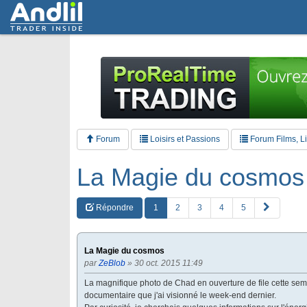
Forum
Loisirs et Passions
Forum Films, Li
La Magie du cosmos
S
Répondre
1
2
3
4
5
u
i
v
La Magie du cosmos
a
par
ZeBlob
» 30 oct. 2015 11:49
n
t
La magnifique photo de Chad en ouverture de file cette se
e
documentaire que j'ai visionné le week-end dernier.