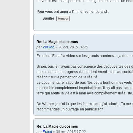
univers n'est en fait peut être que le grain de sable d'un en
Pour vous entraîner à l'immensement grand :
Spoiler:
Re: La Magie du cosmos
par
ZeBlob
» 30 oct. 2015 16:25
Excellent Epitaf ta video sur les grands nombres... ça donne 
Sinon, oui, je n'avais pas conscience des découvertes des de
que ce domaine progressait ultra-lentement. mais au contraire
réfléchir sur la perception de la réalité...
Le documentaire n'aborde pas "les petits bonhommes verts", m
me semble complétement improbable qu'il n'y ait pas d'autres 
terre qui abrite la vie est à mon avis complétement irréaliste.
De Werber, je n'ai lu que les fourmis que j'ai adoré... Tu me
recommandes un ouvrage en particulier?
Re: La Magie du cosmos
par
Epitaf
» 30 oct. 2015 17:02