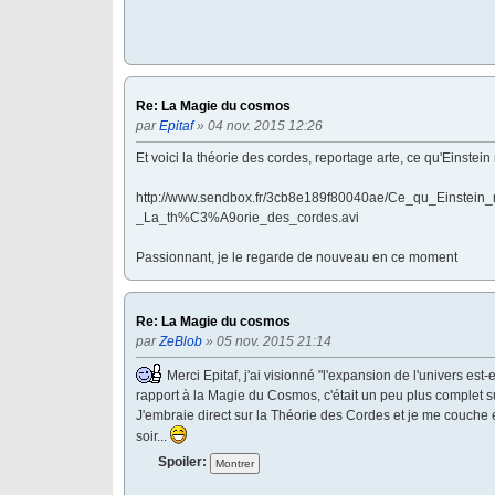
Re: La Magie du cosmos
par
Epitaf
» 04 nov. 2015 12:26
Et voici la théorie des cordes, reportage arte, ce qu'Einstei
http://www.sendbox.fr/3cb8e189f80040ae/Ce_qu_Einstein
_La_th%C3%A9orie_des_cordes.avi
Passionnant, je le regarde de nouveau en ce moment
Re: La Magie du cosmos
par
ZeBlob
» 05 nov. 2015 21:14
Merci Epitaf, j'ai visionné "l'expansion de l'univers est-elle
rapport à la Magie du Cosmos, c'était un peu plus complet sur
J'embraie direct sur la Théorie des Cordes et je me couche 
soir...
Spoiler: