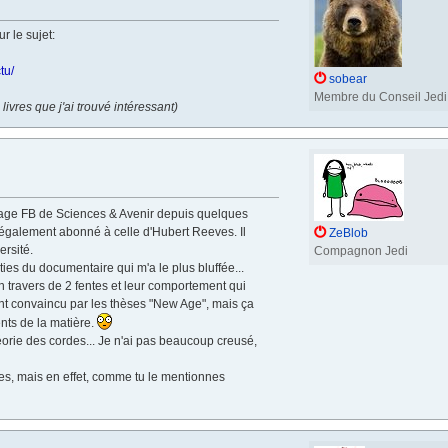
r le sujet:
tu/
sobear
Membre du Conseil Jedi
livres que j'ai trouvé intéressant)
 page FB de Sciences & Avenir depuis quelques
s également abonné à celle d'Hubert Reeves. Il
ZeBlob
ersité.
Compagnon Jedi
ies du documentaire qui m'a le plus bluffée...
 travers de 2 fentes et leur comportement qui
ent convaincu par les thèses "New Age", mais ça
nts de la matière.
éorie des cordes... Je n'ai pas beaucoup creusé,
ces, mais en effet, comme tu le mentionnes