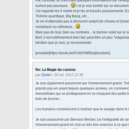
Par curiosité, je cherchais quelques informations sur l'éner
surtout pas pourquoi...
) et je suis tombé sur ce document
J'ai regardé les 4 volets et je les ai trouvés passionnants. 
Théorie quantique, Big Bang, etc...
Je ne m'attendais pas à découvrir autant de choses et j'avai
compliqué ou nébuleux...
Mais pas du tout, bien au contraire... le dernier volet sur le 
Bref, il est extrêmement bien fait, peut être un peu "vulgari
béotien que je suis. je recommande.
[youtube]https://youtu.be/lVJd3VfdRps[/youtube]
Re: La Magie du cosmos
par
Epitaf
» 30 oct. 2015 12:36
Je suis également passionné par l'immensement grand. Théo
grands pas en avant depuis quelques années, on commence 
immobilistes qui se protégeaient en se moquant des petits
train de tourner...
Les humains commencent à réaliser que le voyage dans le te
Je suis passionné par Bernard Werber, j'ai l'intégralité de se
l'immensement grand et c'est un très bon exercice à ce que l