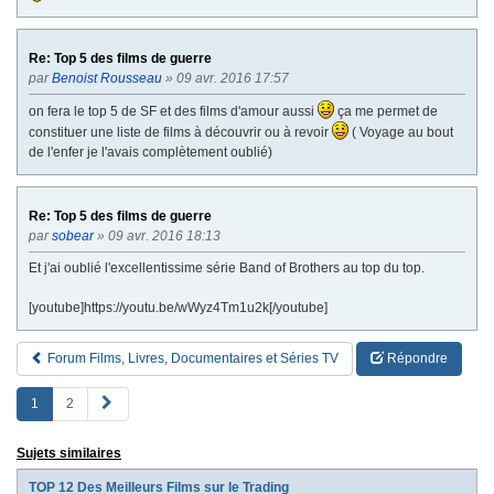
Re: Top 5 des films de guerre
par
Benoist Rousseau
» 09 avr. 2016 17:57
on fera le top 5 de SF et des films d'amour aussi
ça me permet de
constituer une liste de films à découvrir ou à revoir
( Voyage au bout
de l'enfer je l'avais complètement oublié)
Re: Top 5 des films de guerre
par
sobear
» 09 avr. 2016 18:13
Et j'ai oublié l'excellentissime série Band of Brothers au top du top.
[youtube]https://youtu.be/wWyz4Tm1u2k[/youtube]
Forum Films, Livres, Documentaires et Séries TV
Répondre
S
1
2
u
i
Sujets similaires
v
a
TOP 12 Des Meilleurs Films sur le Trading