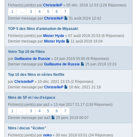
n
Fichier(s) joint(s)
par
ChristelleP
» 05 déc. 2016 12:53 (128 Réponses)
t
e
1
…
3
4
5
6
7
Dernier message par
ChristelleP
31 août 2024 12:42
TOP 5 des films d'animation de Miyasaki
Fichier(s) joint(s)
par
Mister Hyde
» 07 août 2018 20:53 (6 Réponses)
Dernier message par
Mister Hyde
11 août 2018 16:04
Votre Top 10 de Films
par
Guillaume de Russie
» 24 juin 2019 05:00 (6 Réponses)
Dernier message par
Guillaume de Russie
25 juin 2019 10:23
Top 10 des films et séries Netflix
par
ChristelleP
» 10 déc. 2021 13:15 (2 Réponses)
Dernier message par
ChristelleP
10 déc. 2021 21:16
films de SF et / ou d'espace
Fichier(s) joint(s)
par
aa3
» 13 mai 2017 21:17 (130 Réponses)
1
…
3
4
5
6
7
Dernier message par
aa3
25 janv. 2019 00:07
films / docus "écolos"
Fichier(s) joint(s)
par
noko
» 30 nov. 2018 03:01 (34 Réponses)