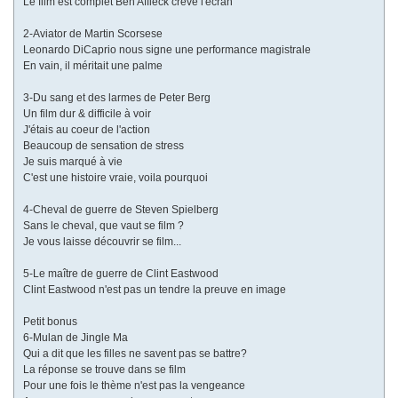
Le film est complet Ben Affleck crève l'écran
2-Aviator de Martin Scorsese
Leonardo DiCaprio nous signe une performance magistrale
En vain, il méritait une palme
3-Du sang et des larmes de Peter Berg
Un film dur & difficile à voir
J'étais au coeur de l'action
Beaucoup de sensation de stress
Je suis marqué à vie
C'est une histoire vraie, voila pourquoi
4-Cheval de guerre de Steven Spielberg
Sans le cheval, que vaut se film ?
Je vous laisse découvrir se film...
5-Le maître de guerre de Clint Eastwood
Clint Eastwood n'est pas un tendre la preuve en image
Petit bonus
6-Mulan de Jingle Ma
Qui a dit que les filles ne savent pas se battre?
La réponse se trouve dans se film
Pour une fois le thème n'est pas la vengeance