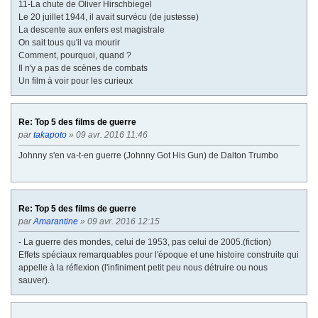
11-La chute de Oliver Hirschbiegel
Le 20 juillet 1944, il avait survécu (de justesse)
La descente aux enfers est magistrale
On sait tous qu'il va mourir
Comment, pourquoi, quand ?
Il n'y a pas de scènes de combats
Un film à voir pour les curieux
Re: Top 5 des films de guerre
par
takapoto
» 09 avr. 2016 11:46
Johnny s'en va-t-en guerre (Johnny Got His Gun) de Dalton Trumbo
Re: Top 5 des films de guerre
par
Amarantine
» 09 avr. 2016 12:15
- La guerre des mondes, celui de 1953, pas celui de 2005.(fiction)
Effets spéciaux remarquables pour l'époque et une histoire construite qui
appelle à la réflexion (l'infiniment petit peu nous détruire ou nous
sauver).