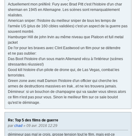
Actuellement mon préféré: Fury avec Brad Pitt c'est l'histoire d'un char
sherman en 1945 en Allemagne. Les scènes sont remarquablement
réalistes.
American sniper: l'histoire du meilleur sniper de tous les temps de
l'armée US (plus de 160 cibles validées) c'est un aspect de la guerre pas
souvent montré.
Hamburger Hill de john Irvin au même niveau que Platoon et full metal
jacket
De l'or pour les braves avec Clint Eastwood un film pour se détendre
et ne pas oublier:
Das Boot l'histoire d'un sous marin Allemand vécu à l'intérieur (scènes
stressantes réussies!)
Good kill histoire d'un pilote de drone qui, de Las Vegas, combat les
terroristes.
Green zone avec matt Damon l'histoire d'un officier qui cherche les
armes de destructions massives en Irak...et ne les trouvera jamais.
Démineur: si un bouchon de champagne qui va sauter vous stress alors
ce film n'est pas pour vous. Sinon le meilleur film sur ce sale boulot
qu'est le déminage.
Re: Top 5 des films de guerre
par
chad
» 09 avr. 2016 12:29
démineur pas mal je crois, grosse tension tout le film, mais est-ce