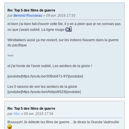
Re: Top 5 des films de guerre
par
Benoist Rousseau
» 09 avr. 2016 17:55
et bien j'ai bien fait d'ouvrir cette file, il y en a plein que je ne connais pas
ou que j'avais oublié. La ligne rouge
Windtalkers aussi ça me revient, sur les indiens Navarro dans la guerre
du pacifique
===
et j'ai honte de l'avoir oublié, Les sentiers de la gloire !
[youtube]https://youtu.be/30Bvb67z-9Y[/youtube]
Les 5 raisons de voir les sentiers de la gloire
[youtube]https://youtu.be/vNdqolIi5Z4[/youtube]
Re: Top 5 des films de guerre
par
Miju
» 09 avr. 2016 17:56
Bouuuuh! Je déteste les films de guerre... Je dirais la Grande Vadrouille