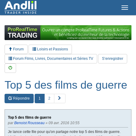
T
o
g
g
l
e
n
a
Forum
Loisirs et Passions
v
i
Forum Films, Livres, Documentaires et Séries TV
S’enregistrer
g
a
t
i
Top 5 des films de guerre
o
n
S
Répondre
1
2
u
i
v
Top 5 des films de guerre
a
par
Benoist Rousseau
» 09 avr. 2016 10:55
n
t
Je lance cette file pour qu'on partage notre top 5 des films de guerre.
e