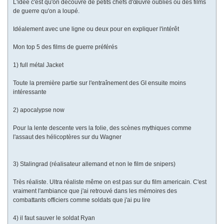
L'idée c'est qu'on découvre de petits chefs d'œuvre oubliés ou des films
de guerre qu'on a loupé.
Idéalement avec une ligne ou deux pour en expliquer l'intérêt
Mon top 5 des films de guerre préférés
1) full métal Jacket
Toute la première partie sur l'entraînement des GI ensuite moins
intéressante
2) apocalypse now
Pour la lente descente vers la folie, des scènes mythiques comme
l'assaut des hélicoptères sur du Wagner
3) Stalingrad (réalisateur allemand et non le film de snipers)
Très réaliste. Ultra réaliste même on est pas sur du film americain. C'est
vraiment l'ambiance que j'ai retrouvé dans les mémoires des
combattants officiers comme soldats que j'ai pu lire
4) il faut sauver le soldat Ryan