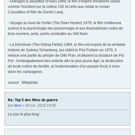
- Outrages (Casualties of war) 1989, le film s'inspire d'histoires vraies
comme l'incident sur la colline 192 et celle que relate le roman
Casualties of War de Daniel Lang.
- Voyage au bout de l'enfer (The Deer Hunter) 1978, le film s'intéresse
surtout à la psychologie des personnage et aux traumatismes subis de
trois ouvriers, amis, partis combattre au Viêt Nam
- La Déchirure (The Killing Fields) 1984, le film est inspiré de la véritable
histoire de Sydney Schanberg, qui obtint le Prix Pulitzer en 1976. Il
retrace une partie du périple de Dith Pran, et dépeint la dictature de Pol
Pot : l'embrigadement des enfants dès le plus jeune âge, la destruction
de toute notion de famille, et l'extermination d'un peuple forcé à vivre
dans les campagnes.
source : Wikipédia
Re: Top 5 des films de guerre
par
kero
» 09 avr. 2016 14:56
Le jour le plus long