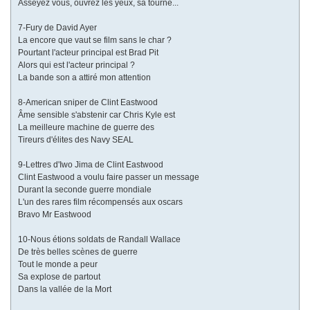
Asseyez vous, ouvrez les yeux, sa tourne...
7-Fury de David Ayer
La encore que vaut se film sans le char ?
Pourtant l'acteur principal est Brad Pit
Alors qui est l'acteur principal ?
La bande son a attiré mon attention
8-American sniper de Clint Eastwood
Âme sensible s'abstenir car Chris Kyle est
La meilleure machine de guerre des
Tireurs d'élites des Navy SEAL
9-Lettres d'Iwo Jima de Clint Eastwood
Clint Eastwood a voulu faire passer un message
Durant la seconde guerre mondiale
L'un des rares film récompensés aux oscars
Bravo Mr Eastwood
10-Nous étions soldats de Randall Wallace
De très belles scènes de guerre
Tout le monde a peur
Sa explose de partout
Dans la vallée de la Mort