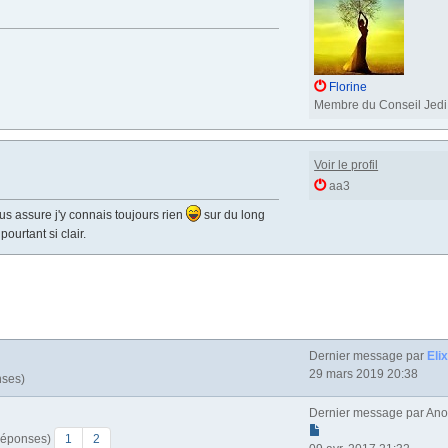
Florine
Membre du Conseil Jedi
Voir le profil
aa3
vous assure j'y connais toujours rien
sur du long
pourtant si clair.
Dernier message par
Elix
29 mars 2019 20:38
nses)
Dernier message par
Ano
 Réponses)
1
2