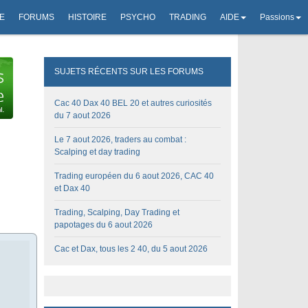
E
FORUMS
HISTOIRE
PSYCHO
TRADING
AIDE
Passions
SUJETS RÉCENTS SUR LES FORUMS
Cac 40 Dax 40 BEL 20 et autres curiosités
du 7 aout 2026
Le 7 aout 2026, traders au combat :
Scalping et day trading
Trading européen du 6 aout 2026, CAC 40
et Dax 40
Trading, Scalping, Day Trading et
papotages du 6 aout 2026
Cac et Dax, tous les 2 40, du 5 aout 2026