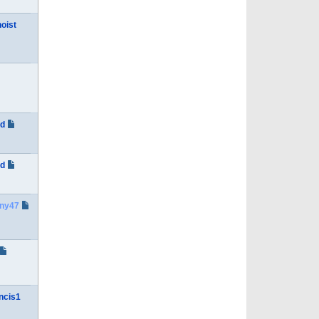
oist
ad
ad
ny47
ncis1