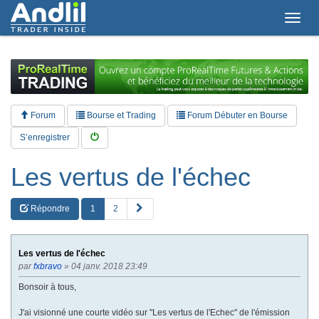
T
o
g
g
l
e
n
a
Forum
Bourse et Trading
Forum Débuter en Bourse
v
i
S’enregistrer
g
a
Les vertus de l'échec
t
i
o
S
Répondre
1
2
n
u
i
v
Les vertus de l'échec
a
par
fxbravo
» 04 janv. 2018 23:49
n
t
Bonsoir à tous,
e
J'ai visionné une courte vidéo sur "Les vertus de l'Echec" de l'émission