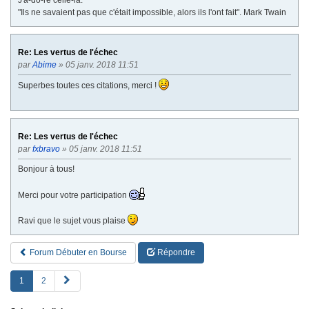
"Ils ne savaient pas que c'était impossible, alors ils l'ont fait". Mark Twain
Re: Les vertus de l'échec
par
Abime
» 05 janv. 2018 11:51
Superbes toutes ces citations, merci !
Re: Les vertus de l'échec
par
fxbravo
» 05 janv. 2018 11:51
Bonjour à tous!
Merci pour votre participation
Ravi que le sujet vous plaise
Forum Débuter en Bourse
Répondre
S
1
2
u
i