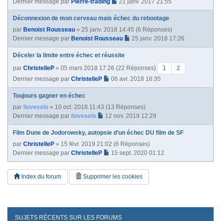
Dernier message par
Pierre-trading
21 janv. 2017 21:55
Déconnexion de mon cerveau mais échec du rebootage
par
Benoist Rousseau
» 25 janv. 2018 14:45 (6 Réponses)
Dernier message par
Benoist Rousseau
25 janv. 2018 17:26
Déceler la limite entre échec et réussite
par
ChristelleP
» 05 mars 2018 17:26 (22 Réponses)
1
2
Dernier message par
ChristelleP
06 avr. 2018 16:35
Toujours gagner en échec
par
iloveselo
» 10 oct. 2018 11:43 (13 Réponses)
Dernier message par
iloveselo
12 nov. 2019 12:29
Film Dune de Jodorowsky, autopsie d’un échec DU film de SF
par
ChristelleP
» 15 févr. 2019 21:02 (6 Réponses)
Dernier message par
ChristelleP
15 sept. 2020 01:12
Index du forum
Supprimer les cookies
SUJETS RÉCENTS SUR LES FORUMS