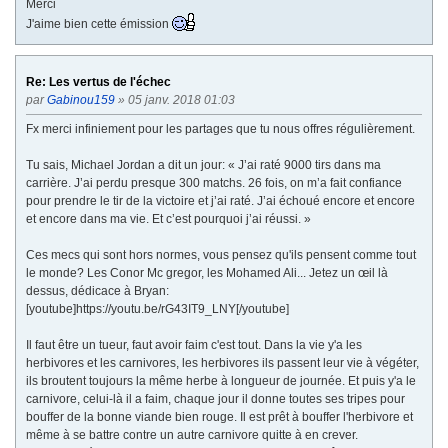
Merci
J'aime bien cette émission
Re: Les vertus de l'échec
par
Gabinou159
» 05 janv. 2018 01:03
Fx merci infiniement pour les partages que tu nous offres régulièrement.
Tu sais, Michael Jordan a dit un jour: « J’ai raté 9000 tirs dans ma
carrière. J’ai perdu presque 300 matchs. 26 fois, on m’a fait confiance
pour prendre le tir de la victoire et j’ai raté. J’ai échoué encore et encore
et encore dans ma vie. Et c’est pourquoi j’ai réussi. »
Ces mecs qui sont hors normes, vous pensez qu'ils pensent comme tout
le monde? Les Conor Mc gregor, les Mohamed Ali... Jetez un œil là
dessus, dédicace à Bryan:
[youtube]https://youtu.be/rG43IT9_LNY[/youtube]
Il faut être un tueur, faut avoir faim c'est tout. Dans la vie y'a les
herbivores et les carnivores, les herbivores ils passent leur vie à végéter,
ils broutent toujours la même herbe à longueur de journée. Et puis y'a le
carnivore, celui-là il a faim, chaque jour il donne toutes ses tripes pour
bouffer de la bonne viande bien rouge. Il est prêt à bouffer l'herbivore et
même à se battre contre un autre carnivore quitte à en crever.