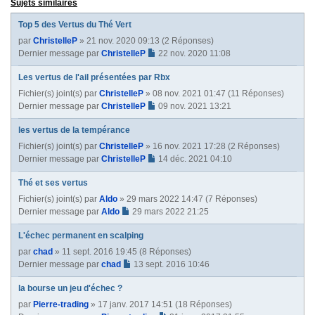
Sujets similaires
v
a
Top 5 des Vertus du Thé Vert
n
par
ChristelleP
» 21 nov. 2020 09:13 (2 Réponses)
t
Dernier message par
ChristelleP
22 nov. 2020 11:08
e
Les vertus de l'ail présentées par Rbx
Fichier(s) joint(s)
par
ChristelleP
» 08 nov. 2021 01:47 (11 Réponses)
Dernier message par
ChristelleP
09 nov. 2021 13:21
les vertus de la tempérance
Fichier(s) joint(s)
par
ChristelleP
» 16 nov. 2021 17:28 (2 Réponses)
Dernier message par
ChristelleP
14 déc. 2021 04:10
Thé et ses vertus
Fichier(s) joint(s)
par
Aldo
» 29 mars 2022 14:47 (7 Réponses)
Dernier message par
Aldo
29 mars 2022 21:25
L'échec permanent en scalping
par
chad
» 11 sept. 2016 19:45 (8 Réponses)
Dernier message par
chad
13 sept. 2016 10:46
la bourse un jeu d'échec ?
par
Pierre-trading
» 17 janv. 2017 14:51 (18 Réponses)