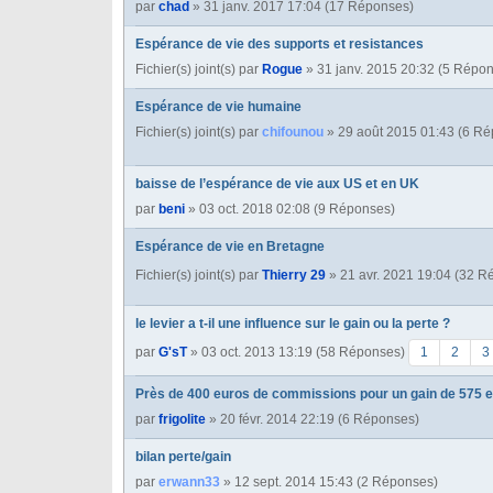
par
chad
» 31 janv. 2017 17:04 (17 Réponses)
Espérance de vie des supports et resistances
Fichier(s) joint(s)
par
Rogue
» 31 janv. 2015 20:32 (5 Répo
Espérance de vie humaine
Fichier(s) joint(s)
par
chifounou
» 29 août 2015 01:43 (6 R
baisse de l’espérance de vie aux US et en UK
par
beni
» 03 oct. 2018 02:08 (9 Réponses)
Espérance de vie en Bretagne
Fichier(s) joint(s)
par
Thierry 29
» 21 avr. 2021 19:04 (32 
le levier a t-il une influence sur le gain ou la perte ?
par
G'sT
» 03 oct. 2013 13:19 (58 Réponses)
1
2
3
Près de 400 euros de commissions pour un gain de 575 e
par
frigolite
» 20 févr. 2014 22:19 (6 Réponses)
bilan perte/gain
par
erwann33
» 12 sept. 2014 15:43 (2 Réponses)