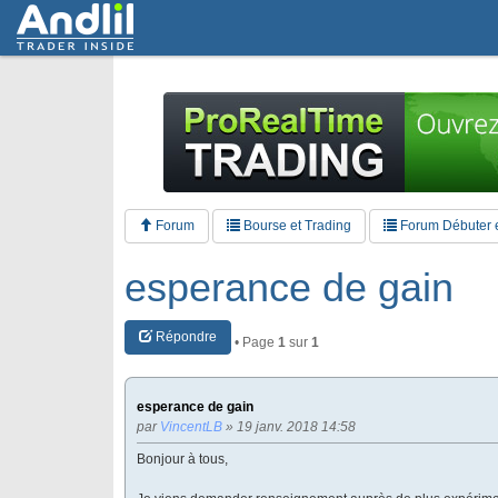
Forum
Bourse et Trading
Forum Débuter 
esperance de gain
Répondre
• Page
1
sur
1
esperance de gain
par
VincentLB
» 19 janv. 2018 14:58
Bonjour à tous,