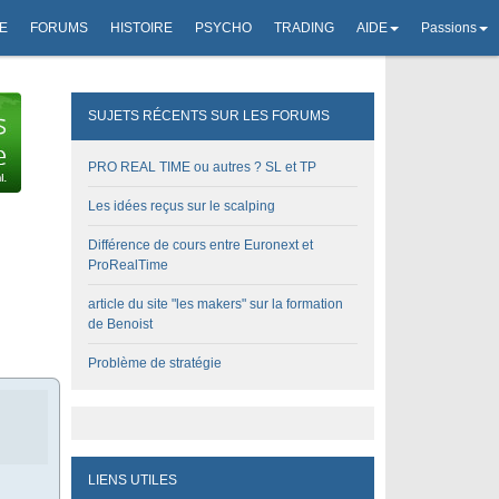
E
FORUMS
HISTOIRE
PSYCHO
TRADING
AIDE
Passions
SUJETS RÉCENTS SUR LES FORUMS
PRO REAL TIME ou autres ? SL et TP
Les idées reçus sur le scalping
Différence de cours entre Euronext et
ProRealTime
article du site "les makers" sur la formation
de Benoist
Problème de stratégie
LIENS UTILES