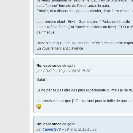
Je viens demander renseignement auprès de plus expériment
de la "bonne" formule de l'espérance de gain.
Enfaite j'ai à disposition, pour la calculer, deux formules qui
La première étant : E(X) = Gain moyen * Proba de réussite 
La deuxième étant ( j'ai trouvé celci dans un livre) : E(X) = p
gain/risque
Donc si quelqu'un pouvait un peut m'éclaircir sur cette espér
En vous remerciant d'avance
Re: esperance de gain
par
GDX23
» 19 janv. 2018 15:20
Salut !
Je ne pense pas être des plus expérimenté ici mais je ne fais
Les seuls calculs que j'effectue sont pour la taille de posit
Re: esperance de gain
par
trappiste73
» 19 janv. 2018 15:39