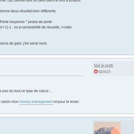
é, car j'avoue etre un peut dans le flou à propos
 donne deux résultat bien différents.
- Perte moyenne * proba de perte
*(r+1)-1 ; ou p=probabilité de réussite, r=ratio
ance de gain, j'en serai ravis.
Voir le profil
GDX23
 pas du tout ce type de calcul....
ion selon mon
money management
et pour le levier