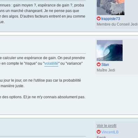
nconnues : gain moyen ?, espérance de gain ?, proba
 dans un marché changeant. Je ne pense pas que
r des algos. D'autres facteurs entrent en jeu comme
trappiste73
ue.
Membre du Conseil Jedi
 de calculer une espérance de gain. On peut prendre
 en compte le "risque" ou "
volatilité
" ou "variance"
Stan
Maître Jedi
jour le jour, on ne l'utilise pas car la probabilité
 manière juste.
e des options. Et je ne m'y connais absolument pas.
Voir le profil
VincentLB
Ewok