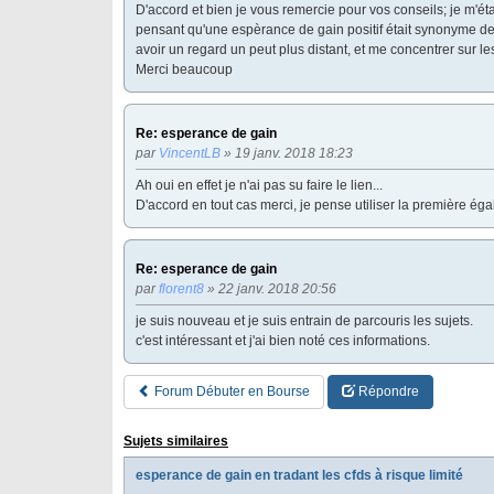
D'accord et bien je vous remercie pour vos conseils; je m'éta
pensant qu'une espèrance de gain positif était synonyme de 
avoir un regard un peut plus distant, et me concentrer sur l
Merci beaucoup
Re: esperance de gain
par
VincentLB
» 19 janv. 2018 18:23
Ah oui en effet je n'ai pas su faire le lien...
D'accord en tout cas merci, je pense utiliser la première ég
Re: esperance de gain
par
florent8
» 22 janv. 2018 20:56
je suis nouveau et je suis entrain de parcouris les sujets.
c'est intéressant et j'ai bien noté ces informations.
Forum Débuter en Bourse
Répondre
Sujets similaires
esperance de gain en tradant les cfds à risque limité