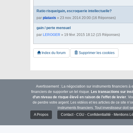
Ratio risque/gain, escroquerie intellectuelle?
par
plataxis
» 23 nov. 2014 20:00 (16 Réponses)
gain / perte mensuel
par
LEROGER
» 19 févr. 2015 18:12 (15 Réponses)
Index du forum
Supprimer les cookies
Avertissement : La négociation sur instruments financiers à e
financiers de supporter un tel risque.
Les transactions sur ins
d’un niveau de risque élevé en raison de l’effet de levier
. Vo
de perdre votre argent. Les vidéos et les articles de ce site 
instruments financiers. Tout investisseur doit se
A Propos
Contact - CGU - Confidentialité - Mentions L