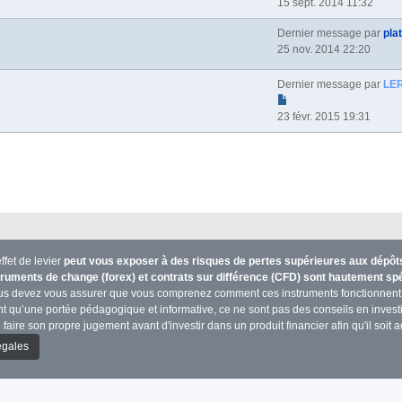
15 sept. 2014 11:32
Dernier message par
pla
25 nov. 2014 22:20
Dernier message par
LE
23 févr. 2015 19:31
ffet de levier
peut vous exposer à des risques de pertes supérieures aux dépôts 
truments de change (forex) et contrats sur différence (CFD) sont hautement s
us devez vous assurer que vous comprenez comment ces instruments fonctionnent 
n’ont qu’une portée pédagogique et informative, ce ne sont pas des conseils en inve
 faire son propre jugement avant d'investir dans un produit financier afin qu'il soit ad
égales