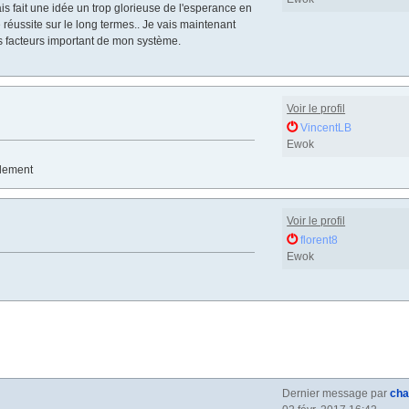
is fait une idée un trop glorieuse de l'esperance en
réussite sur le long termes.. Je vais maintenant
es facteurs important de mon système.
Voir le profil
VincentLB
Ewok
alement
Voir le profil
florent8
Ewok
Dernier message par
ch