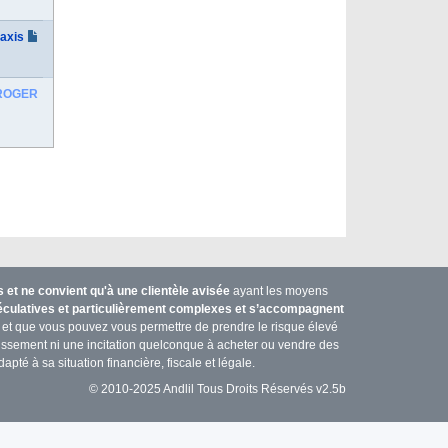
taxis
ROGER
et ne convient qu'à une clientèle avisée
ayant les moyens
péculatives et particulièrement complexes et s’accompagnent
et que vous pouvez vous permettre de prendre le risque élevé
stissement ni une incitation quelconque à acheter ou vendre des
apté à sa situation financière, fiscale et légale.
© 2010-2025 Andlil Tous Droits Réservés v2.5b