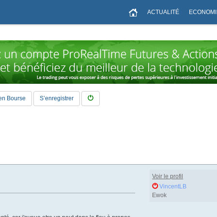
ACTUALITÉ
ECONOMI
en Bourse
S’enregistrer
Voir le profil
VincentLB
Ewok