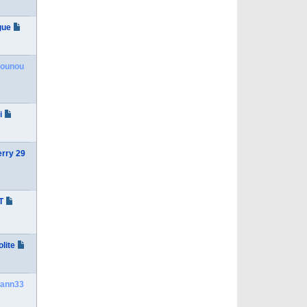
gue
founou
i
erry 29
T
olite
wann33