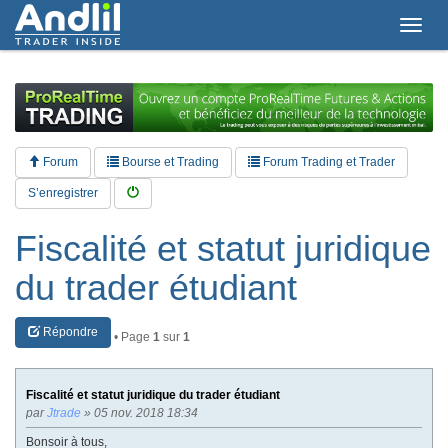
T
o
g
g
l
e
n
a
Forum
Bourse et Trading
Forum Trading et Trader
v
i
S’enregistrer
g
a
Fiscalité et statut juridique
t
i
du trader étudiant
o
n
Répondre
• Page
1
sur
1
Fiscalité et statut juridique du trader étudiant
par
Jtrade
» 05 nov. 2018 18:34
Bonsoir à tous,