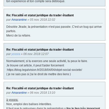
ton expérience et ton compte sera débloqué.
Re: Fiscalité et statut juridique du trader étudiant
par
Amarantine
» 05 nov. 2018 22:02
Désolée Jtrade, ta présentation n'est pas passée. C'est un bug qui arrive
parfois.
Merci de la refaire.
Re: Fiscalité et statut juridique du trader étudiant
par
yossra
» 06 nov. 2018 12:07
Normalement, si tu exerces une seule activité, tu peux le faire.
Je trouve cet article, il peut t'aider forcement
:https://blog.legalvision.fr/2018/04/04/objet-social-societe/
( je ne sais pas si j'ai le droit de mettre des liens )
Re: Fiscalité et statut juridique du trader étudiant
par
Amarantine
» 06 nov. 2018 13:10
à yossra:
Non, emploi des balises interdites.
Il faut que tu retournes dans ta présentation y
lire le lien très important