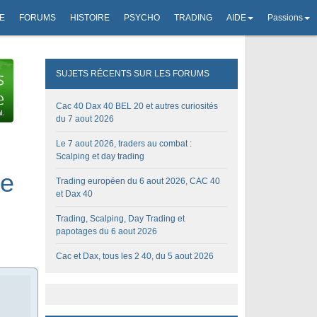
E
FORUMS
HISTOIRE
PSYCHO
TRADING
AIDE
Passions
SUJETS RÉCENTS SUR LES FORUMS
Cac 40 Dax 40 BEL 20 et autres curiosités
du 7 aout 2026
Le 7 aout 2026, traders au combat :
Scalping et day trading
re
Trading européen du 6 aout 2026, CAC 40
et Dax 40
Trading, Scalping, Day Trading et
papotages du 6 aout 2026
Cac et Dax, tous les 2 40, du 5 aout 2026