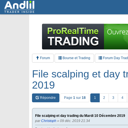
Forum
Bourse et Trading
Forum Day Tradi
File scalping et day
2019
Répondre
Page
1
sur
18
1
2
3
4
File scalping et day trading du Mardi 10 Décembre 2019
par
Christoph
» 09 déc. 2019 21:34