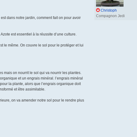
e
Christoph
Compagnon Jedi
st dans notre jardin, comment fait on pour avoir
zote est essentiel à la réussite d’une culture.
st le même. On couvre le sol pour le protéger et lui
s mais on nourrit le sol qui va nourrir les plantes.
t organique et un engrais minéral. l’engrais minéral
our la plante, alors que l’engrais organique doit
ansformé et être assimilable.
ieure, on va amender notre sol pour le rendre plus