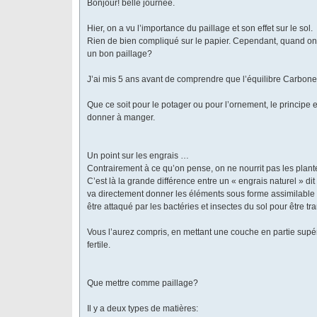
Bonjour! belle journée.
Hier, on a vu l’importance du paillage et son effet sur le sol.
Rien de bien compliqué sur le papier. Cependant, quand on e
un bon paillage?
J’ai mis 5 ans avant de comprendre que l’équilibre Carbone A
Que ce soit pour le potager ou pour l’ornement, le principe e
donner à manger.
Un point sur les engrais …
Contrairement à ce qu’on pense, on ne nourrit pas les plante
C’est là la grande différence entre un « engrais naturel » di
va directement donner les éléments sous forme assimilable p
être attaqué par les bactéries et insectes du sol pour être tr
Vous l’aurez compris, en mettant une couche en partie supér
fertile.
Que mettre comme paillage?
Il y a deux types de matières: