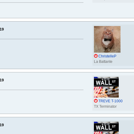
019
ChristelleP
La Battante
019
TREVE T-1000
TX Terminator
019