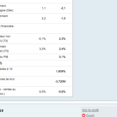
Voir le profil
019
Guipit