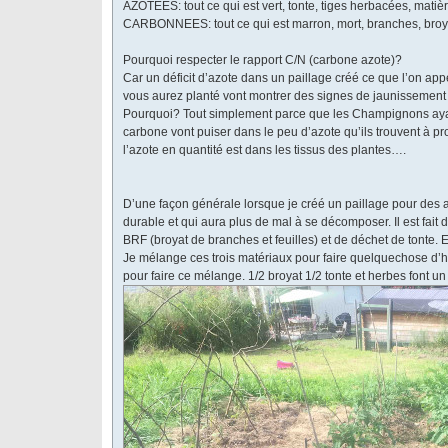
AZOTEES: tout ce qui est vert, tonte, tiges herbacées, mati
CARBONNEES: tout ce qui est marron, mort, branches, broyâ
Pourquoi respecter le rapport C/N (carbone azote)?
Car un déficit d’azote dans un paillage créé ce que l’on a
vous aurez planté vont montrer des signes de jaunissement e
Pourquoi? Tout simplement parce que les Champignons ayant
carbone vont puiser dans le peu d’azote qu’ils trouvent à pro
l’azote en quantité est dans les tissus des plantes….
D’une façon générale lorsque je créé un paillage pour des a
durable et qui aura plus de mal à se décomposer. Il est fait 
BRF (broyat de branches et feuilles) et de déchet de tonte. Et
Je mélange ces trois matériaux pour faire quelquechose d’
pour faire ce mélange. 1/2 broyat 1/2 tonte et herbes font un