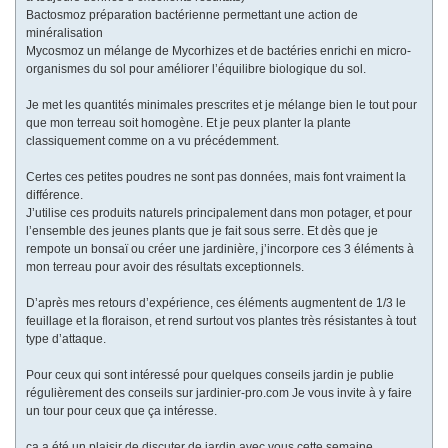
Bactosmoz préparation bactérienne permettant une action de
minéralisation
Mycosmoz un mélange de Mycorhizes et de bactéries enrichi en micro-
organismes du sol pour améliorer l’équilibre biologique du sol.
Je met les quantités minimales prescrites et je mélange bien le tout pour
que mon terreau soit homogène. Et je peux planter la plante
classiquement comme on a vu précédemment.
Certes ces petites poudres ne sont pas données, mais font vraiment la
différence.
J’utilise ces produits naturels principalement dans mon potager, et pour
l’ensemble des jeunes plants que je fait sous serre. Et dès que je
rempote un bonsaï ou créer une jardinière, j’incorpore ces 3 éléments à
mon terreau pour avoir des résultats exceptionnels.
D’après mes retours d’expérience, ces éléments augmentent de 1/3 le
feuillage et la floraison, et rend surtout vos plantes très résistantes à tout
type d’attaque.
Pour ceux qui sont intéressé pour quelques conseils jardin je publie
régulièrement des conseils sur jardinier-pro.com Je vous invite à y faire
un tour pour ceux que ça intéresse.
ça a été un plaisir de discuter de jardin avec vous cette semaine,