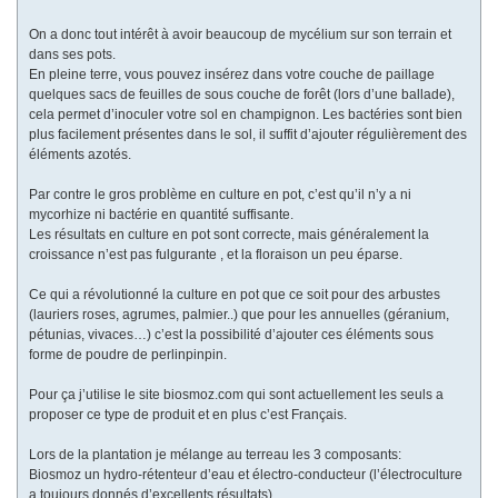
On a donc tout intérêt à avoir beaucoup de mycélium sur son terrain et
dans ses pots.
En pleine terre, vous pouvez insérez dans votre couche de paillage
quelques sacs de feuilles de sous couche de forêt (lors d’une ballade),
cela permet d’inoculer votre sol en champignon. Les bactéries sont bien
plus facilement présentes dans le sol, il suffit d’ajouter régulièrement des
éléments azotés.
Par contre le gros problème en culture en pot, c’est qu’il n’y a ni
mycorhize ni bactérie en quantité suffisante.
Les résultats en culture en pot sont correcte, mais généralement la
croissance n’est pas fulgurante , et la floraison un peu éparse.
Ce qui a révolutionné la culture en pot que ce soit pour des arbustes
(lauriers roses, agrumes, palmier..) que pour les annuelles (géranium,
pétunias, vivaces…) c’est la possibilité d’ajouter ces éléments sous
forme de poudre de perlinpinpin.
Pour ça j’utilise le site biosmoz.com qui sont actuellement les seuls a
proposer ce type de produit et en plus c’est Français.
Lors de la plantation je mélange au terreau les 3 composants:
Biosmoz un hydro-rétenteur d’eau et électro-conducteur (l’électroculture
a toujours donnés d’excellents résultats)