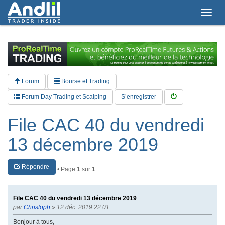
T
o
g
g
l
e
n
a
Forum
Bourse et Trading
v
i
Forum Day Trading et Scalping
S’enregistrer
g
a
File CAC 40 du vendredi
t
i
13 décembre 2019
o
n
Répondre
• Page
1
sur
1
File CAC 40 du vendredi 13 décembre 2019
par
Christoph
» 12 déc. 2019 22:01
Bonjour à tous,