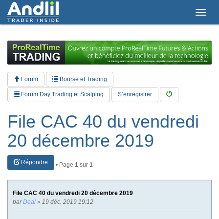
T
o
g
g
l
e
n
a
Forum
Bourse et Trading
v
i
Forum Day Trading et Scalping
S’enregistrer
g
a
File CAC 40 du vendredi
t
i
20 décembre 2019
o
n
Répondre
• Page
1
sur
1
File CAC 40 du vendredi 20 décembre 2019
par
Deal
» 19 déc. 2019 19:12
.