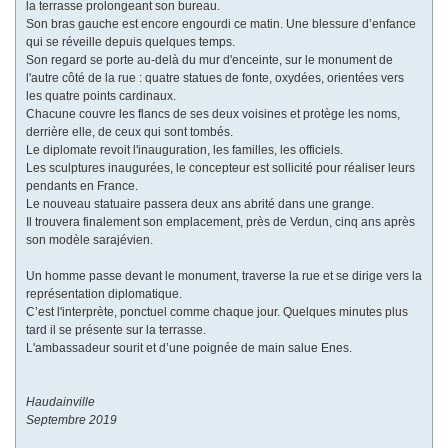
la terrasse prolongeant son bureau.
Son bras gauche est encore engourdi ce matin. Une blessure d’enfance
qui se réveille depuis quelques temps.
Son regard se porte au-delà du mur d'enceinte, sur le monument de
l'autre côté de la rue : quatre statues de fonte, oxydées, orientées vers
les quatre points cardinaux.
Chacune couvre les flancs de ses deux voisines et protège les noms,
derrière elle, de ceux qui sont tombés.
Le diplomate revoit l'inauguration, les familles, les officiels.
Les sculptures inaugurées, le concepteur est sollicité pour réaliser leurs
pendants en France.
Le nouveau statuaire passera deux ans abrité dans une grange.
Il trouvera finalement son emplacement, près de Verdun, cinq ans après
son modèle sarajévien.
Un homme passe devant le monument, traverse la rue et se dirige vers la
représentation diplomatique.
C’est l'interprète, ponctuel comme chaque jour. Quelques minutes plus
tard il se présente sur la terrasse.
L'ambassadeur sourit et d’une poignée de main salue Enes.
Haudainville
Septembre 2019