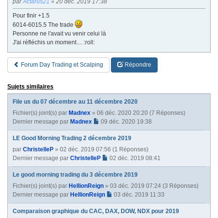
par
Actarus21
» 20 déc. 2019 17:38
Pour finir +1.5
6014-6015.5 The trade
Personne ne l'avait vu venir celui là
J'ai réfléchis un moment.... :roll:
Forum Day Trading et Scalping
Répondre
Sujets similaires
File us du 07 décembre au 11 décembre 2020
Fichier(s) joint(s)
par
Madnex
» 06 déc. 2020 20:20 (7 Réponses)
Dernier message par
Madnex
09 déc. 2020 19:38
LE Good Morning Trading 2 décembre 2019
par
ChristelleP
» 02 déc. 2019 07:56 (1 Réponses)
Dernier message par
ChristelleP
02 déc. 2019 08:41
Le good morning trading du 3 décembre 2019
Fichier(s) joint(s)
par
HellionReign
» 03 déc. 2019 07:24 (3 Réponses)
Dernier message par
HellionReign
03 déc. 2019 11:33
Comparaison graphique du CAC, DAX, DOW, NDX pour 2019