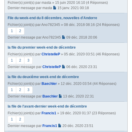
Fichier(s) joint(s)
par
masta
» 15 juin 2020 16:10 (4 Réponses)
Dernier message par
masta
15 janv. 2021 00:18
File du week-end du 8 décembre, nouvelles d'Andorre
Fichier(s) joint(s)
par
Ano782345
» 08 déc. 2018 08:16 (24 Réponses)
1
2
Dernier message par
Ano782345
09 déc. 2018 20:06
la file du premier week-end de décembre
Fichier(s) joint(s)
par
ChristelleP
» 05 déc. 2020 03:51 (46 Réponses)
1
2
3
Dernier message par
ChristelleP
06 déc. 2020 23:31
la file du deuxième week-end de décembre
Fichier(s) joint(s)
par
Baechler
» 12 déc. 2020 03:54 (44 Réponses)
1
2
3
Dernier message par
Baechler
13 déc. 2020 22:31
la file de l'avant-dernier week-end de décembre
Fichier(s) joint(s)
par
Francis1
» 19 déc. 2020 01:37 (23 Réponses)
1
2
Dernier message par
Francis1
20 déc. 2020 23:51