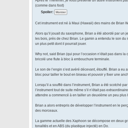
Après le Theremin, je vous présente un autre instrument p
(comme dans foot)
Spoiler:
Cet instrument est né à Maui (Hawaii) des mains de Brian 
Alors qu’il jouait du saxophone, Brian a été abordé par un 
les bois, près de chez Brian. Le gamin a entendu le son du s
un plus petit dont il pourrait jouer.
Why not, said Brian (qui pour l’occasion n’était pas dans la 
bricolé une flute à bloc à embouchure terminale.
Le son de l’engin s’est avéré décevant, étouffé. Brian a eu al
bloc pour tailler le bout en biseau et pouvoir y fixer une a
Lorsqu’il a soufflé dans l’instrument, Brian a été scotché pa
l’instrument tout de suite même s’il n’était pas extraordinai
attendre a commencé à en tailler un deuxième un peu plus 
Brian a alors entrepris de développer l’instrument en le perç
des morceaux.
La gamme actuelle des Xaphoon se décompose en deux gran
tonalités et en ABS (du plastique injecté) en Do.