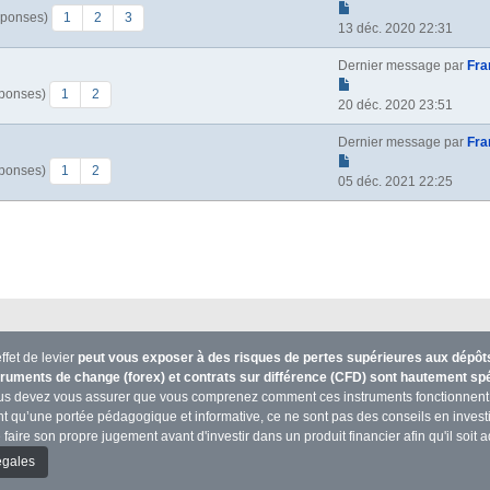
éponses)
1
2
3
13 déc. 2020 22:31
Dernier message par
Fra
éponses)
1
2
20 déc. 2020 23:51
Dernier message par
Fra
éponses)
1
2
05 déc. 2021 22:25
ffet de levier
peut vous exposer à des risques de pertes supérieures aux dépôts 
truments de change (forex) et contrats sur différence (CFD) sont hautement s
us devez vous assurer que vous comprenez comment ces instruments fonctionnent 
n’ont qu’une portée pédagogique et informative, ce ne sont pas des conseils en inve
 faire son propre jugement avant d'investir dans un produit financier afin qu'il soit ad
égales