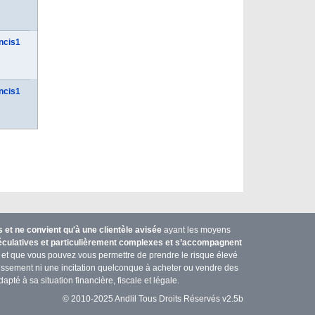
ncis1
ncis1
et ne convient qu'à une clientèle avisée
ayant les moyens
péculatives et particulièrement complexes et s’accompagnent
et que vous pouvez vous permettre de prendre le risque élevé
stissement ni une incitation quelconque à acheter ou vendre des
apté à sa situation financière, fiscale et légale.
© 2010-2025 Andlil Tous Droits Réservés v2.5b