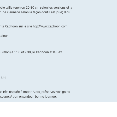
ite taille (environ 20-30 cm selon les versions et la
’une clarinette selon la façon dont il est joué) d’où
férents Xaphoon sur le site http://www.xaphoon.com
ateur :
 Simon) à 1:30 et 2:30, le Xaphoon et le Sax
e-Uni
c très risquée à trader. Alors, préservez vos gains.
est une. A bon entendeur, bonne journée.