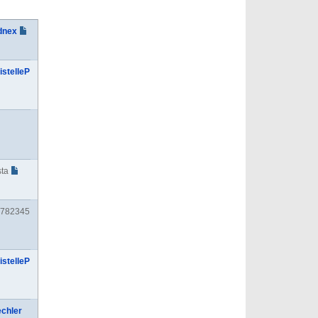
dnex
istelleP
ta
782345
istelleP
chler