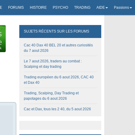
E
FORUMS
HISTOIRE
PSYCHO
TRADING
AIDE
Passions
SUJETS RÉCENTS SUR LES FORUMS
Cac 40 Dax 40 BEL 20 et autres curiosités
du 7 aout 2026
Le 7 aout 2026, traders au combat :
Scalping et day trading
Trading européen du 6 aout 2026, CAC 40
et Dax 40
Trading, Scalping, Day Trading et
papotages du 6 aout 2026
Cac et Dax, tous les 2 40, du 5 aout 2026