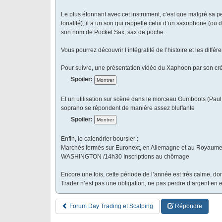
Le plus étonnant avec cet instrument, c’est que malgré sa pet
tonalité), il a un son qui rappelle celui d’un saxophone (ou d
son nom de Pocket Sax, sax de poche.
Vous pourrez découvrir l’intégralité de l’histoire et les dif
Pour suivre, une présentation vidéo du Xaphoon par son cré
Spoiler:
Et un utilisation sur scène dans le morceau Gumboots (Paul
soprano se répondent de manière assez bluffante
Spoiler:
Enfin, le calendrier boursier :
Marchés fermés sur Euronext, en Allemagne et au Royaum
WASHINGTON /14h30 Inscriptions au chômage
Encore une fois, cette période de l’année est très calme, don
Trader n’est pas une obligation, ne pas perdre d’argent en 
Forum Day Trading et Scalping
Répondre