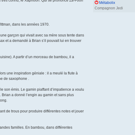
as très connu, le Xaphoon. Qui se prononce Za-Foon
Métabolix
Compagnon Jedi
Wittman, dans les années 1970.
jeune garçon qui vivait avec sa mère sous tente dans
ax et a demandé à Brian s’il pouvait lui en trouver
cuisine). A partir d’un morceau de bambou, il a
ors une inspiration géniale : il a meulé la flute à
nche de saxophone .
r le son émis. Le gamin piaffant d’impatience a voulu
re. Brian a donné l’engin au gamin et sans plus
long.
ant de trous pour produire différentes notes et jouer
des familles. En bambou, dans différentes