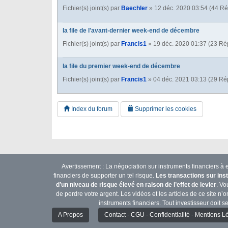
Fichier(s) joint(s)
par
Baechler
» 12 déc. 2020 03:54 (44 R
la file de l'avant-dernier week-end de décembre
Fichier(s) joint(s)
par
Francis1
» 19 déc. 2020 01:37 (23 R
la file du premier week-end de décembre
Fichier(s) joint(s)
par
Francis1
» 04 déc. 2021 03:13 (29 R
Index du forum
Supprimer les cookies
Avertissement : La négociation sur instruments financiers à e
financiers de supporter un tel risque.
Les transactions sur ins
d’un niveau de risque élevé en raison de l’effet de levier
. Vo
de perdre votre argent. Les vidéos et les articles de ce site 
instruments financiers. Tout investisseur doit se
A Propos
Contact - CGU - Confidentialité - Mentions L