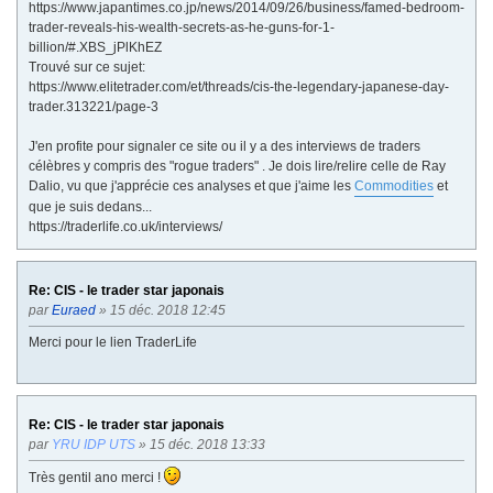
https://www.japantimes.co.jp/news/2014/09/26/business/famed-bedroom-
trader-reveals-his-wealth-secrets-as-he-guns-for-1-
billion/#.XBS_jPlKhEZ
Trouvé sur ce sujet:
https://www.elitetrader.com/et/threads/cis-the-legendary-japanese-day-
trader.313221/page-3
J'en profite pour signaler ce site ou il y a des interviews de traders
célèbres y compris des "rogue traders" . Je dois lire/relire celle de Ray
Dalio, vu que j'apprécie ces analyses et que j'aime les
Commodities
et
que je suis dedans...
https://traderlife.co.uk/interviews/
Re: CIS - le trader star japonais
par
Euraed
» 15 déc. 2018 12:45
Merci pour le lien TraderLife
Re: CIS - le trader star japonais
par
YRU IDP UTS
» 15 déc. 2018 13:33
Très gentil ano merci !