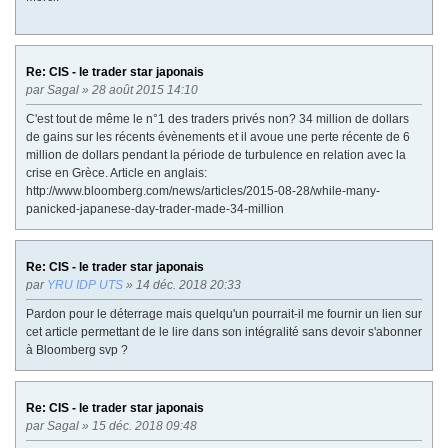
Re: CIS - le trader star japonais
par
Sagal
» 28 août 2015 14:10
C'est tout de même le n°1 des traders privés non? 34 million de dollars
de gains sur les récents évènements et il avoue une perte récente de 6
million de dollars pendant la période de turbulence en relation avec la
crise en Grèce. Article en anglais:
http://www.bloomberg.com/news/articles/2015-08-28/while-many-
panicked-japanese-day-trader-made-34-million
Re: CIS - le trader star japonais
par
YRU IDP UTS
» 14 déc. 2018 20:33
Pardon pour le déterrage mais quelqu'un pourrait-il me fournir un lien sur
cet article permettant de le lire dans son intégralité sans devoir s'abonner
à Bloomberg svp ?
Re: CIS - le trader star japonais
par
Sagal
» 15 déc. 2018 09:48