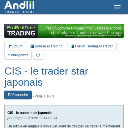
T
o
g
g
l
e
n
a
Forum
Bourse et Trading
Forum Trading et Trader
v
i
S’enregistrer
g
a
CIS - le trader star
t
i
japonais
o
n
Répondre
• Page
1
sur
1
CIS - le trader star japonais
par
Sagal
» 26 sept. 2014 09:34
Un article en anglais à son sujet. Parti de très peu ce trader a maintenant