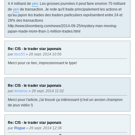
4.4 milliard de
yen
. Les grosses journées il peut faire environ 70 milliard
de
yen
de transaction. Je note qu'il trade principalement les actions et
qu'au japon les trades des traders particuliers représentent entre 24 et
28% des transactions
http://www.bloomberg.com/news/2014-09-25/mystery-man-moving-
japan-made-more-than-1-million-trades.html
Re: CIS - le trader star japonais
par
titus55
» 26 sept. 2014 10:56
Merci pour ce lien, impressionnant le type!
Re: CIS - le trader star japonais
par
lemerou
» 26 sept. 2014 11:02
Merci pour l'article, j'ai trouvé ça intéressant (c'est un ancien champion
de jeux vidéo !)
Re: CIS - le trader star japonais
par
Rogue
» 26 sept. 2014 12:36