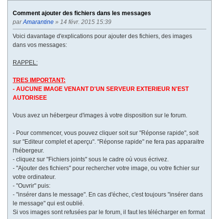
v
Comment ajouter des fichiers dans les messages
a
par
Amarantine
» 14 févr. 2015 15:39
n
t
Voici davantage d'explications pour ajouter des fichiers, des images
e
dans vos messages:
RAPPEL:
TRES IMPORTANT:
- AUCUNE IMAGE VENANT D'UN SERVEUR EXTERIEUR N'EST
AUTORISEE
Vous avez un hébergeur d'images à votre disposition sur le forum.
- Pour commencer, vous pouvez cliquer soit sur "Réponse rapide", soit
sur "Editeur complet et aperçu". "Réponse rapide" ne fera pas apparaitre
l'hébergeur.
- cliquez sur "Fichiers joints" sous le cadre où vous écrivez.
- "Ajouter des fichiers" pour rechercher votre image, ou votre fichier sur
votre ordinateur.
- "Ouvrir" puis:
- "insérer dans le message". En cas d'échec, c'est toujours "insérer dans
le message" qui est oublié.
Si vos images sont refusées par le forum, il faut les télécharger en format