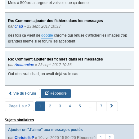
Mets à 500px la largeur et vois ce que ça donne.
Re: Comment ajouter des fichiers dans les messages
par
chad
» 23 sept. 2017 10:33
des fois ça vient de
google
chrome qui refuse d'afficher les images trop
grandes meme si le forum les acceptent
Re: Comment ajouter des fichiers dans les messages
par
Amarantine
» 23 sept. 2017 10:36
Oui c'est vrai chad, on avait déjà vu le cas.
Vie du Forum
Répondre
S
Page
1
sur
7
1
2
3
4
5
…
7
u
i
Sujets similaires
v
a
Ajouter un "J'aime" aux messages postés
n
t
par
ChristelleP
» 10 avr. 2020 15:50 (20 Réponses)
1
2