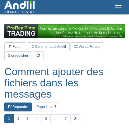
T
o
g
g
l
e
n
a
Forum
Communauté Andlil
Vie du Forum
v
i
S’enregistrer
g
a
Comment ajouter des
t
i
fichiers dans les
o
n
messages
Répondre
Page
1
sur
7
S
1
2
3
4
5
…
7
u
i