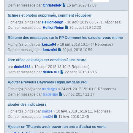
e
Dernier message par
ChristelleP
15 avr. 2020 17:37
fichiers et photos supprimés, comment récupérer
Fichier(s) joint(s)
par
HellionReign
» 30 août 2019 08:37 (1 Réponses)
Dernier message par
HellionReign
30 août 2019 12:23
Résumé des messages sur le PP Comment les calculer vous-même
Fichier(s) joint(s)
par
kenzo94
» 19 juil. 2018 10:14 (7 Réponses)
Dernier message par
kenzo94
20 juil. 2018 10:59
libre office calcul ajouter condition à une heure
par
dede6363
» 19 sept. 2015 18:10 (8 Réponses)
Dernier message par
dede6363
22 sept. 2015 15:16
Ajouter Previous Day/Week High/Low dans PRT
Fichier(s) joint(s)
par
traderjps
» 24 oct. 2017 15:16 (11 Réponses)
Dernier message par
traderjps
06 nov. 2017 21:17
ajouter des indicateurs
Fichier(s) joint(s)
par
jmd24
» 10 févr. 2018 16:16 (11 Réponses)
Dernier message par
jmd24
11 févr. 2018 12:45
Ajouter un TP après avoir ouvert un ordre d'achat ou vente