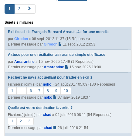
S
1
2
u
i
Sujets similaires
v
a
Exil fiscal : le Français Bernard Arnault, 4e fortune mondia
n
par
Girodon
» 08 sept. 2012 11:37 (15 Réponses)
t
Dernier message par
Girodon
11 sept. 2012 23:53
e
Astuce pour une résiliation assurance simple et efficace
par
Amarantine
» 15 nov. 2025 17:49 (1 Réponses)
Dernier message par
Amarantine
15 nov. 2025 18:00
Recherche pays accueillant pour trader en exil :)
Fichier(s) joint(s)
par
noko
» 24 août 2017 05:09 (180 Réponses)
1
…
6
7
8
9
10
Dernier message par
noko
07 janv. 2019 18:37
Quelle est votre destination favorite ?
Fichier(s) joint(s)
par
chad
» 04 juin 2016 08:11 (54 Réponses)
1
2
3
Dernier message par
chad
26 juil. 2016 21:54