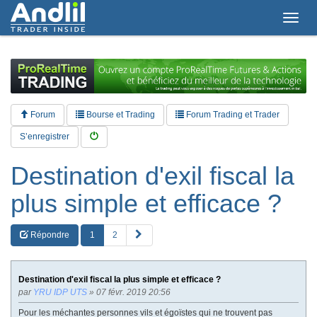
T
o
g
g
l
e
n
a
Forum
Bourse et Trading
Forum Trading et Trader
v
i
S’enregistrer
g
a
Destination d'exil fiscal la
t
i
plus simple et efficace ?
o
n
S
Répondre
1
2
u
i
v
Destination d'exil fiscal la plus simple et efficace ?
a
par
YRU IDP UTS
» 07 févr. 2019 20:56
n
t
Pour les méchantes personnes vils et égoïstes qui ne trouvent pas