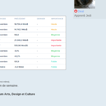
e
Deal
Apprenti Jedi
.
r moi-même)
fin de semaine.
um Arts, Design et Culture