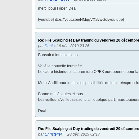
merci pour l open Deal
[youtube]https://youtu.be/HMqgVXSvwGo[/youtube]
Re: File Scalping et Day trading du vendredi 20 décembr
par
Deal
» 19 déc. 2019 23:26
Bonsoir à toutes et tous,
Voilà la nouvelle terminée.
Le cadre historique : la première OPEX européenne pour la Fr
Merci Andlil pour toutes ces possibilités de lecture/expressi
Bonne nuit à toutes et tous
Les veilleurs/veilleuses sont là... quelque part, mais toujours
Deal
Re: File Scalping et Day trading du vendredi 20 décembr
par
ChristelleP
» 20 déc. 2019 02:17