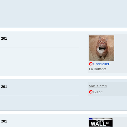
e 201
ChristelleP
La Battante
Voir le profil
e 201
Guipit
e 201