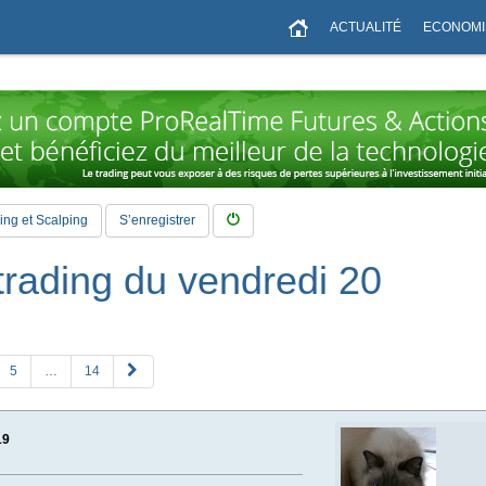
ACTUALITÉ
ECONOMI
ng et Scalping
S’enregistrer
trading du vendredi 20
S
5
…
14
u
i
v
19
a
n
t