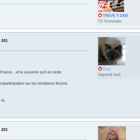
TREVE T-1000
TX Terminator
e 201
Deal
ance... et le souvenir qu'il en reste.
Apprenti Jedi
on/participation sur les nombreux forums.
 là.
e 201