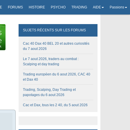
E
FORUMS
HISTOIRE
PSYCHO
TRADING
AIDE
Passions
SUJETS RÉCENTS SUR LES FORUMS
Cac 40 Dax 40 BEL 20 et autres curiosités
du 7 aout 2026
Le 7 aout 2026, traders au combat :
Scalping et day trading
Trading européen du 6 aout 2026, CAC 40
et Dax 40
Trading, Scalping, Day Trading et
papotages du 6 aout 2026
Cac et Dax, tous les 2 40, du 5 aout 2026