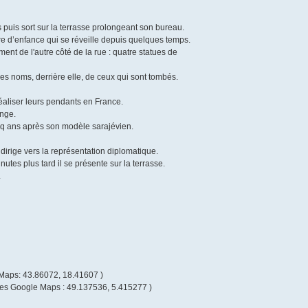
 puis sort sur la terrasse prolongeant son bureau.
e d’enfance qui se réveille depuis quelques temps.
nt de l'autre côté de la rue : quatre statues de
es noms, derrière elle, de ceux qui sont tombés.
réaliser leurs pendants en France.
ange.
nq ans après son modèle sarajévien.
irige vers la représentation diplomatique.
utes plus tard il se présente sur la terrasse.
.
Maps: 43.86072, 18.41607 )
nées Google Maps : 49.137536, 5.415277 )