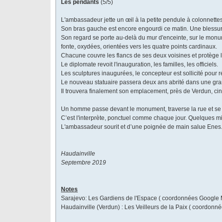
Les pendants
(5/5)
L'ambassadeur jette un œil à la petite pendule à colonnettes
Son bras gauche est encore engourdi ce matin. Une blessur
Son regard se porte au-delà du mur d'enceinte, sur le monume
fonte, oxydées, orientées vers les quatre points cardinaux.
Chacune couvre les flancs de ses deux voisines et protège l
Le diplomate revoit l'inauguration, les familles, les officiels.
Les sculptures inaugurées, le concepteur est sollicité pour 
Le nouveau statuaire passera deux ans abrité dans une gr
Il trouvera finalement son emplacement, près de Verdun, ci
Un homme passe devant le monument, traverse la rue et se d
C’est l'interprète, ponctuel comme chaque jour. Quelques min
L'ambassadeur sourit et d’une poignée de main salue Enes
Haudainville
Septembre 2019
Notes
Sarajevo: Les Gardiens de l'Espace ( coordonnées Google 
Haudainville (Verdun) : Les Veilleurs de la Paix ( coordon