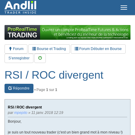
T
o
g
g
l
e
n
a
Forum
Bourse et Trading
Forum Débuter en Bourse
v
i
S’enregistrer
g
a
RSI / ROC divergent
t
i
o
Répondre
n
• Page
1
sur
1
RSI / ROC divergent
par
mpepito
» 11 janv. 2018 12:19
Bonjour,
je suis un tout nouveau trader (c'est un bien grand mot à mon niveau !)