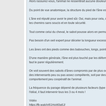
Alors rassurez-vous, l'animal ne ressentirait aucune douleu
Du point de vue anatomique, la structure du pied de l'âne 
L'âne est réputé pour avoir le pied sûr. Oui, mais pour cela, 
les chemins sans soucis et en toute sécurité.
Tout comme celui du cheval, le sabot pousse alors en perm
Pas besoin d'un oeil expert pour déceler la longueur excessi
Les ânes ont des pieds comme des babouches, longs, pointus
D'une manière générale, l'âne est plus touché par les déform
faut le parer régulièrement.
On voit souvent des sabots d'ânes compromis par de plus 
des intervenants peu ou pas assez compétents, soit par des p
comportement peu coopératif de l'animal.
La fréquence du parage dépend de plusieurs facteurs (type de
l'idéal, il faut intervenir tous les 3 ou 4 mois !
Vidéo
https://fb.watch/61HoI40g6J/