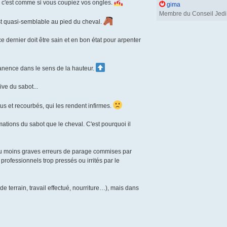
r c'est comme si vous coupiez vos ongles.
gima
Membre du Conseil Jedi
est quasi-semblable au pied du cheval.
ce dernier doit être sain et en bon état pour arpenter
anence dans le sens de la hauteur.
ve du sabot...
 et recourbés, qui les rendent infirmes.
ations du sabot que le cheval. C'est pourquoi il
ou moins graves erreurs de parage commises par
rofessionnels trop pressés ou irrités par le
 terrain, travail effectué, nourriture…), mais dans