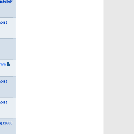
istelleP
oist
riya
oist
oist
eg31600