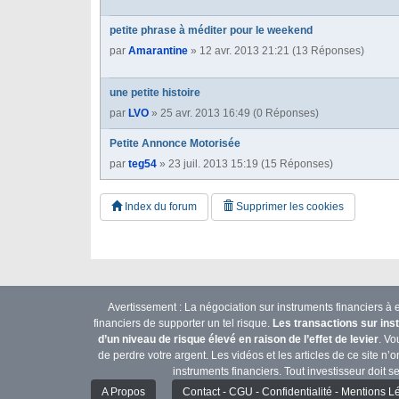
petite phrase à méditer pour le weekend
par
Amarantine
» 12 avr. 2013 21:21 (13 Réponses)
une petite histoire
par
LVO
» 25 avr. 2013 16:49 (0 Réponses)
Petite Annonce Motorisée
par
teg54
» 23 juil. 2013 15:19 (15 Réponses)
Index du forum
Supprimer les cookies
Avertissement : La négociation sur instruments financiers à e
financiers de supporter un tel risque.
Les transactions sur ins
d’un niveau de risque élevé en raison de l’effet de levier
. Vo
de perdre votre argent. Les vidéos et les articles de ce site 
instruments financiers. Tout investisseur doit se
A Propos
Contact - CGU - Confidentialité - Mentions L