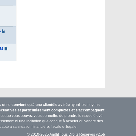
O
54
et ne convient qu'à une clientèle avisée
ayant les moyens
péculatives et particulièrement complexes et s’accompagnent
et que vous pouvez vous permettre de prendre le risque élevé
stissement ni une incitation quelconque à acheter ou vendre des
apté à sa situation financière, fiscale et légale.
© 2010-2025 Andlil Tous Droits Réservés v2.5b