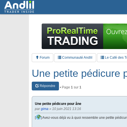
Forum
Communauté Andlil
Le Café des T
Une petite pédicure 
Répondre
• Page
1
sur
1
Une petite pédicure pour âne
par
gima
» 10 juin 2021 13:16
[
] Avez-vous déjà vu à quoi ressemble une petite pédicure