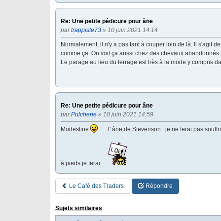
Re: Une petite pédicure pour âne
par
trappiste73
» 10 juin 2021 14:14
Normalement, il n'y a pas tant à couper loin de là. Il s'agit 
comme ça. On voit ça aussi chez des chevaux abandonnés au
Le parage au lieu du ferrage est très à la mode y compris 
Re: Une petite pédicure pour âne
par
Pulcherie
» 10 juin 2021 14:59
Modestine
…. l' âne de Stevenson ..je ne ferai pas souffr
à pieds je ferai
Le Café des Traders
Répondre
Sujets similaires