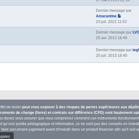
17 mars 2013 01:18
Dernier message par
Amarantine
23 juil. 2022 11:52
Dernier message par
LV
25 avr. 2013 16:49
Dernier message par
teg
25 juil. 2013 16:40
ffet de levier
peut vous exposer à des risques de pertes supérieures aux dépôts 
truments de change (forex) et contrats sur différence (CFD) sont hautement s
us devez vous assurer que vous comprenez comment ces instruments fonctionnent 
n’ont qu’une portée pédagogique et informative, ce ne sont pas des conseils en inve
 faire son propre jugement avant d'investir dans un produit financier afin qu'il soit ad
égales