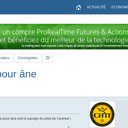
ACTUALITÉ
ECONOMI
raders
S’enregistrer
pour âne
 pour âne soit le parage du pied de l’animal !