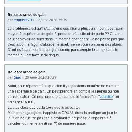
Re: esperance de gain
par
trappiste73
» 19 janv. 2018 15:39
Le problème c'est qu'il s'agit d'une équation à plusieurs inconnues : gain
moyen ?, espérance de gain ?, proba de réussite et de perte ?? Cela ne
peut pas avoir de sens dans un marché changeant. Je ne pense pas que
c'est la bonne façon d'aborder le sujet, même pour comparer des algos.
D'autres facteurs entrent en jeu comme par exemple le temps dans le
marché qui est facteur de risque.
Re: esperance de gain
par
Stan
» 19 janv. 2018 16:29
Salut, pour répondre à ta question il y a plusieurs manière de calculer
une espérance de gain. On peut prendre en compte les pertes ou non
dans le calcul. On peut prendre en compte le "risque" ou "
volatilité
" ou
"variance" aussi..
La plus classique est la 1ère que tu as écrite.
Maintenant, je rejoins trappiste et GDX23, dans la pratique au jour le
jour, on ne l'utilise pas car la probabilité est presque impossible à
calculer (où même à estimer ?) de manière juste.