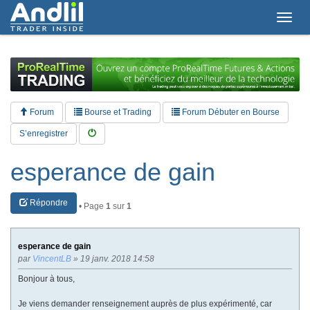
T
o
g
g
l
e
n
a
Forum
Bourse et Trading
Forum Débuter en Bourse
v
i
S’enregistrer
g
a
esperance de gain
t
i
o
Répondre
n
• Page
1
sur
1
esperance de gain
par
VincentLB
» 19 janv. 2018 14:58
Bonjour à tous,
Je viens demander renseignement auprès de plus expérimenté, car