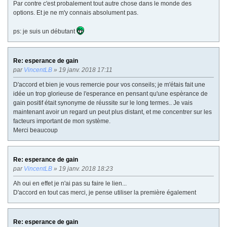
Par contre c'est probalement tout autre chose dans le monde des
options. Et je ne m'y connais absolument pas.
ps: je suis un débutant
Re: esperance de gain
par
VincentLB
» 19 janv. 2018 17:11
D'accord et bien je vous remercie pour vos conseils; je m'étais fait une
idée un trop glorieuse de l'esperance en pensant qu'une espèrance de
gain positif était synonyme de réussite sur le long termes.. Je vais
maintenant avoir un regard un peut plus distant, et me concentrer sur les
facteurs important de mon système.
Merci beaucoup
Re: esperance de gain
par
VincentLB
» 19 janv. 2018 18:23
Ah oui en effet je n'ai pas su faire le lien...
D'accord en tout cas merci, je pense utiliser la première également
Re: esperance de gain