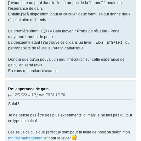
j'avoue etre un peut dans le flou à propos de la "bonne" formule de
l'espérance de gain.
Enfaite j'ai à disposition, pour la calculer, deux formules qui donne deux
résultat bien différents.
La première étant : E(X) = Gain moyen * Proba de réussite - Perte
moyenne * proba de perte
La deuxième étant ( j'ai trouvé celci dans un livre) : E(X) = p*(r+1)-1 ; ou
p=probabilité de réussite, r=ratio gain/risque
Donc si quelqu'un pouvait un peut m'éclaircir sur cette espérance de
gain, j'en serai ravis.
En vous remerciant d'avance
Re: esperance de gain
par
GDX23
» 19 janv. 2018 15:20
Salut !
Je ne pense pas être des plus expérimenté ici mais je ne fais pas du tout
ce type de calcul....
Les seuls calculs que j'effectue sont pour la taille de position selon mon
money management
et pour le levier