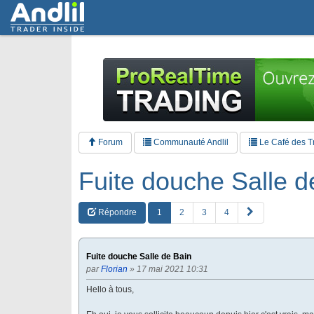
Forum
Communauté Andlil
Le Café des T
Fuite douche Salle d
S
Répondre
1
2
3
4
u
i
v
Fuite douche Salle de Bain
a
par
Florian
» 17 mai 2021 10:31
n
t
Hello à tous,
e