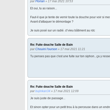
par
Florian
» 17 mai 2021 10:53
Et oui, tu as raison...
Faut-il que je tente de vernir toute la douche pour voir si m
Avant d'attaquer le démontage ?
Je suis posé sur un radié. cf vieu bâtiment au rdc
Re: Fuite douche Salle de Bain
par
Chouini l'ourson
» 17 mai 2021 11:21
Tu penses pas que c'est une fuite sur ton siphon...ça y resse
Re: Fuite douche Salle de Bain
par
bujinkan34
» 17 mai 2021 12:09
Je suis juste de passage...
Et sinon opter pour un petit trou à la perceuse dans un endr