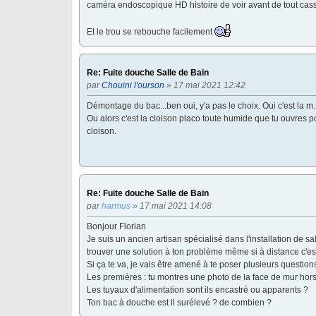
caméra endoscopique HD histoire de voir avant de tout ca
Et le trou se rebouche facilement
Re: Fuite douche Salle de Bain
par
Chouini l'ourson
» 17 mai 2021 12:42
Démontage du bac...ben oui, y'a pas le choix. Oui c'est la m..
Ou alors c'est la cloison placo toute humide que tu ouvres po
cloison.
Re: Fuite douche Salle de Bain
par
harmus
» 17 mai 2021 14:08
Bonjour Florian
Je suis un ancien artisan spécialisé dans l'installation de sa
trouver une solution à ton problème même si à distance c'est 
Si ça te va, je vais être amené à te poser plusieurs questi
Les premières : tu montres une photo de la face de mur hors
Les tuyaux d'alimentation sont ils encastré ou apparents ?
Ton bac à douche est il surélevé ? de combien ?