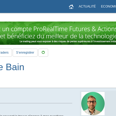
ACTUALITÉ
ECONOMI
raders
S’enregistrer
e Bain