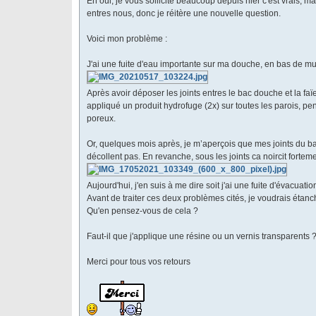
Eh oui, je vous sollicite beaucoup depuis hier c'est vrais, 
entres nous, donc je réitère une nouvelle question.
Voici mon problème :
J'ai une fuite d'eau importante sur ma douche, en bas de mu
Après avoir déposer les joints entres le bac douche et la faïenc
appliqué un produit hydrofuge (2x) sur toutes les parois, pen
poreux.
Or, quelques mois après, je m’aperçois que mes joints du ba
décollent pas. En revanche, sous les joints ca noircit forteme
Aujourd'hui, j'en suis à me dire soit j'ai une fuite d'évacuatio
Avant de traiter ces deux problèmes cités, je voudrais étan
Qu'en pensez-vous de cela ?
Faut-il que j'applique une résine ou un vernis transparents
Merci pour tous vos retours