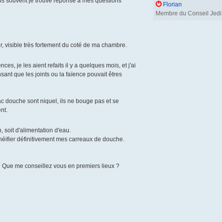
mais souvent je trouve réponse à mes questions
Florian
Membre du Conseil Jedi
r, visible très fortement du coté de ma chambre.
es, je les aient refaits il y a quelques mois, et j'ai
sant que les joints ou la faïence pouvait êtres
c douche sont niquel, ils ne bouge pas et se
nt.
n, soit d'alimentation d'eau.
chéifier définitivement mes carreaux de douche.
 ? Que me conseillez vous en premiers lieux ?