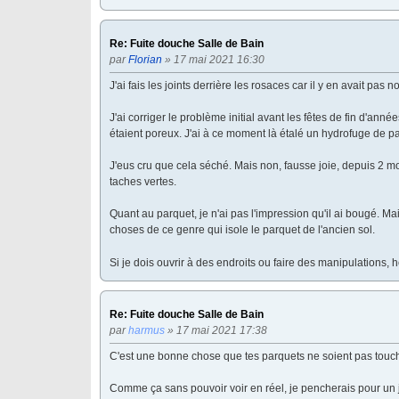
Re: Fuite douche Salle de Bain
par
Florian
» 17 mai 2021 16:30
J'ai fais les joints derrière les rosaces car il y en avait pas n
J'ai corriger le problème initial avant les fêtes de fin d'ann
étaient poreux. J'ai à ce moment là étalé un hydrofuge de pa
J'eus cru que cela séché. Mais non, fausse joie, depuis 2 m
taches vertes.
Quant au parquet, je n'ai pas l'impression qu'il ai bougé. M
choses de ce genre qui isole le parquet de l'ancien sol.
Si je dois ouvrir à des endroits ou faire des manipulations, 
Re: Fuite douche Salle de Bain
par
harmus
» 17 mai 2021 17:38
C'est une bonne chose que tes parquets ne soient pas touc
Comme ça sans pouvoir voir en réel, je pencherais pour un jo