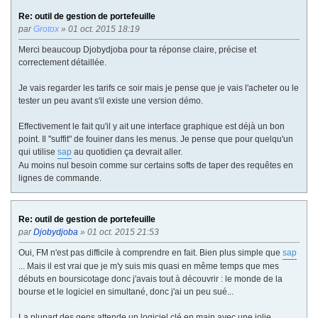
Re: outil de gestion de portefeuille
par
Grotox
» 01 oct. 2015 18:19
Merci beaucoup Djobydjoba pour ta réponse claire, précise et
correctement détaillée.
Je vais regarder les tarifs ce soir mais je pense que je vais l'acheter ou le
tester un peu avant s'il existe une version démo.
Effectivement le fait qu'il y ait une interface graphique est déjà un bon
point. Il "suffit" de fouiner dans les menus. Je pense que pour quelqu'un
qui utilise
sap
au quotidien ça devrait aller.
Au moins nul besoin comme sur certains softs de taper des requêtes en
lignes de commande.
Re: outil de gestion de portefeuille
par
Djobydjoba
» 01 oct. 2015 21:53
Oui, FM n'est pas difficile à comprendre en fait. Bien plus simple que
sap
... Mais il est vrai que je m'y suis mis quasi en même temps que mes
débuts en boursicotage donc j'avais tout à découvrir : le monde de la
bourse et le logiciel en simultané, donc j'ai un peu sué...
La plupart des gens attende un logiciel clé en main avec une jolie