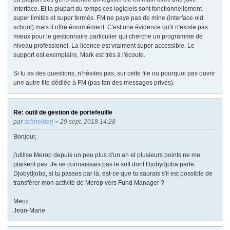
interface. Et la plupart du temps ces logiciels sont fonctionnellement
super limités et super fermés. FM ne paye pas de mine (interface old
school) mais il offre énormément. C'est une évidence qu'il n'existe pas
mieux pour le gestionnaire particulier qui cherche un programme de
niveau professionel. La licence est vraiment super accessible. Le
support est exemplaire, Mark est très à l'écoute.
Si tu as des questions, n'hésites pas, sur cette file ou pourquoi pas ouvrir
une autre file dédiée à FM (pas fan des messages privés).
Re: outil de gestion de portefeuille
par
schneiderj
» 29 sept. 2018 14:28
Bonjour,
j'utilise Merop depuis un peu plus d'un an et plusieurs points ne me
plaisent pas. Je ne connaissais pas le soft dont Djobydjoba parle.
Djobydjoba, si tu passes par là, est-ce que tu saurais s'il est possible de
transférer mon activité de Merop vers Fund Manager ?
Merci
Jean-Marie