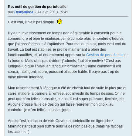
Re: outil de gestion de portefeuille
par
Djobydjoba
» 14 avr. 2013 19:45
C'est vrai, il n'est pas simple..
Il y a un investissement en temps non négligeable à consentir pour le
comprendre et bien le maîtriser. Je ne compte plus le nombre d'heures
que j'ai passé dessus à l'optimiser. Pour moi du plaisir, mais c'est vrai du
travail. Là tout est stabilisé, je profite maintenant à plein des
fonctionnalités, et j'ai énormément appris sur la
Gestion de portefeuille
et
la bourse. Mais c'est pas évident j'admets, faut être motivé ! C'est pas
ludique-ludique ! Mais, en tant qu'informaticien, j'aime comment il est
conçu, intelligent, sobre, puissant et super fiable. Il paye pas trop de
mine niveau interface.
Mon raisonnement à l'époque a été de choisir tout de suite le plus pro et
carré, malgré la barrière à l'entrée, et d'investir du temps dessus. On ne
peut que s'en féliciter ensuite, car l'outil est super puissant, flexible, etc.
Aucune grosse faille de design qui fasse regretter mon choix, au
contraire, je m'en félicite tous les jours.
Après c'est à chacun de voir. Ouvrir un portefeuille en ligne chez
Morningstar peut bien suffire pour la gestion basique (mais ne fait pas
les actions...).