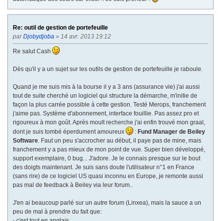
Re: outil de gestion de portefeuille
par
Djobydjoba
» 14 avr. 2013 19:12
Re salut Cash
Dès qu'il y a un sujet sur les outils de gestion de portefeuille je raboule.
Quand je me suis mis à la bourse il y a 3 ans (assurance vie) j'ai aussi
tout de suite cherché un logiciel qui structure la démarche, m'initie de
façon la plus carrée possible à cette gestion. Testé Merops, franchement
j'aime pas. Système d'abonnement, interface fouillie. Pas assez pro et
rigoureux à mon goût. Après moult recherche j'ai enfin trouvé mon graal,
dont je suis tombé éperdument amoureux
:
Fund Manager de Beiley
Software
. Faut un peu s'accrocher au début, il paye pas de mine, mais
franchement y a pas mieux de mon point de vue. Super bien développé,
support exemplaire, 0 bug... J'adore. Je le connais presque sur le bout
des doigts maintenant. Je suis sans doute l'utilisateur n°1 en France
(sans rire) de ce logiciel US quasi inconnu en Europe, je remonte aussi
pas mal de feedback à Beiley via leur forum..
J'en ai beaucoup parlé sur un autre forum (Linxea), mais la sauce a un
peu de mal à prendre du fait que:
- c'est tout en anglais