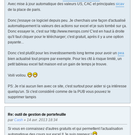
Avec mise à jour automatique des valeurs US, CAC et principales
sicav
de la place de paris.
Donc j'essaye ce logiciel depuis peu. Je cherchais une façon d'actualisé
automatiquement la valeurs des actions sur excel et je suis tombé sur ça.
Donc essayer le, c'est sur http://www.merops.com/ C'est en haut à droite
qu'il faut cliquer pour le télécharger; c'est gratuit, après il y a une option
payante...
Donc c'est plutôt pour les investissements long terme pour avoir un
pea
bien actualisé tout propre par exemple. Pour les cfd à risque limité, un
petit tableau excel fait maison est un gain de temps je trouve.
Voili voilou.
PS: Je n'ai aucun lien avec ce site, c'est surtout pour aider si ça intéresse
quelqu'un. Si c'est considéré comme de la PUB vous pouvez le
supprimer tampis
Re: outil de gestion de portefeuille
par
Cash
» 14 avr. 2013 18:34
Si vous en connaissez d'autres gratuits et qui permettent l'actualisation
automatique des cours sur excel !! Je suis preneur !