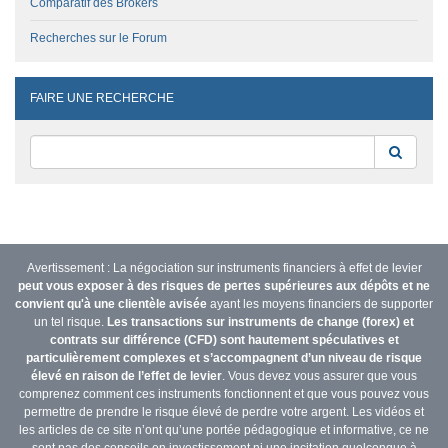
Comparatif des Brokers
Recherches sur le Forum
FAIRE UNE RECHERCHE
Reche
Avertissement : La négociation sur instruments financiers à effet de levier
peut vous exposer à des risques de pertes supérieures aux dépôts et ne
convient qu'à une clientèle avisée
ayant les moyens financiers de supporter
un tel risque.
Les transactions sur instruments de change (forex) et
contrats sur différence (CFD) sont hautement spéculatives et
particulièrement complexes et s’accompagnent d’un niveau de risque
élevé en raison de l’effet de levier
. Vous devez vous assurer que vous
comprenez comment ces instruments fonctionnent et que vous pouvez vous
permettre de prendre le risque élevé de perdre votre argent. Les vidéos et
les articles de ce site n’ont qu’une portée pédagogique et informative, ce ne
sont pas des conseils en investissement ni une incitation quelconque à