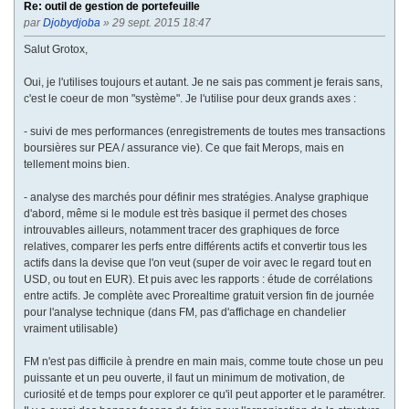
Re: outil de gestion de portefeuille
par
Djobydjoba
» 29 sept. 2015 18:47
Salut Grotox,
Oui, je l'utilises toujours et autant. Je ne sais pas comment je ferais sans,
c'est le coeur de mon "système". Je l'utilise pour deux grands axes :
- suivi de mes performances (enregistrements de toutes mes transactions
boursières sur PEA / assurance vie). Ce que fait Merops, mais en
tellement moins bien.
- analyse des marchés pour définir mes stratégies. Analyse graphique
d'abord, même si le module est très basique il permet des choses
introuvables ailleurs, notamment tracer des graphiques de force
relatives, comparer les perfs entre différents actifs et convertir tous les
actifs dans la devise que l'on veut (super de voir avec le regard tout en
USD, ou tout en EUR). Et puis avec les rapports : étude de corrélations
entre actifs. Je complète avec Prorealtime gratuit version fin de journée
pour l'analyse technique (dans FM, pas d'affichage en chandelier
vraiment utilisable)
FM n'est pas difficile à prendre en main mais, comme toute chose un peu
puissante et un peu ouverte, il faut un minimum de motivation, de
curiosité et de temps pour explorer ce qu'il peut apporter et le paramétrer.