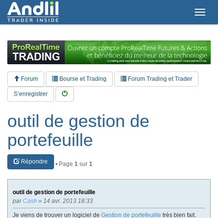
T
o
g
g
l
e
n
a
Forum
Bourse et Trading
Forum Trading et Trader
v
i
S’enregistrer
g
a
outil de gestion de
t
i
portefeuille
o
n
Répondre
• Page
1
sur
1
outil de gestion de portefeuille
par
Cash
» 14 avr. 2013 18:33
Je viens de trouver un logiciel de
Gestion de portefeuille
très bien fait.