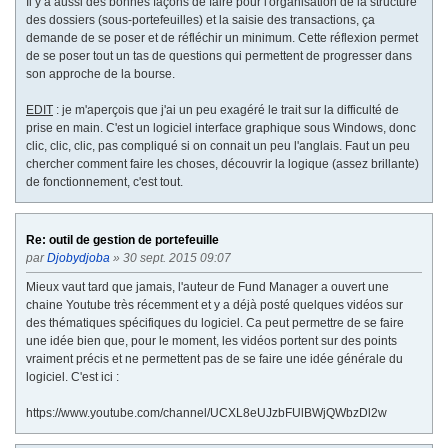
Il y a aussi des bonnes façons de faire pour l'organisation de la structure
des dossiers (sous-portefeuilles) et la saisie des transactions, ça
demande de se poser et de réfléchir un minimum. Cette réflexion permet
de se poser tout un tas de questions qui permettent de progresser dans
son approche de la bourse.
EDIT
: je m'aperçois que j'ai un peu exagéré le trait sur la difficulté de
prise en main. C'est un logiciel interface graphique sous Windows, donc
clic, clic, clic, pas compliqué si on connait un peu l'anglais. Faut un peu
chercher comment faire les choses, découvrir la logique (assez brillante)
de fonctionnement, c'est tout.
Re: outil de gestion de portefeuille
par
Djobydjoba
» 30 sept. 2015 09:07
Mieux vaut tard que jamais, l'auteur de Fund Manager a ouvert une
chaine Youtube très récemment et y a déjà posté quelques vidéos sur
des thématiques spécifiques du logiciel. Ca peut permettre de se faire
une idée bien que, pour le moment, les vidéos portent sur des points
vraiment précis et ne permettent pas de se faire une idée générale du
logiciel. C'est ici :
https://www.youtube.com/channel/UCXL8eUJzbFUlBWjQWbzDl2w