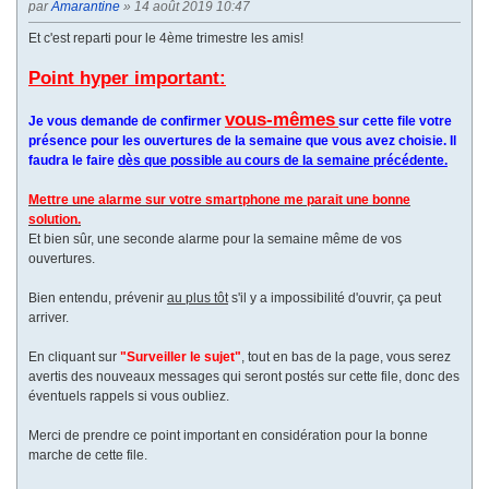
par
Amarantine
» 14 août 2019 10:47
n
t
Et c'est reparti pour le 4ème trimestre les amis!
e
Point hyper important:
vous-mêmes
Je vous demande de confirmer
sur cette file votre
présence pour les ouvertures de la semaine que vous avez choisie. Il
faudra le faire
dès que possible au cours de la semaine précédente.
Mettre une alarme sur votre smartphone me parait une bonne
solution.
Et bien sûr, une seconde alarme pour la semaine même de vos
ouvertures.
Bien entendu, prévenir
au plus tôt
s'il y a impossibilité d'ouvrir, ça peut
arriver.
En cliquant sur
"Surveiller le sujet"
, tout en bas de la page, vous serez
avertis des nouveaux messages qui seront postés sur cette file, donc des
éventuels rappels si vous oubliez.
Merci de prendre ce point important en considération pour la bonne
marche de cette file.