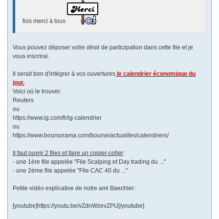
fois merci à tous
Vous pouvez déposer votre désir de participation dans cette file et je
vous inscrirai.
Il serait bon d'intégrer à vos ouvertures
le calendrier économique du
jour.
Voici où le trouver:
Reuters
ou
https://www.ig.com/fr/ig-calendrier
ou
https://www.boursorama.com/bourse/actualites/calendriers/
Il faut ouvrir 2 files et faire un copier-coller
:
- une 1ère file appelée "File Scalping et Day trading du ..."
- une 2ème file appelée "File CAC 40 du ..."
Petite vidéo explicative de notre ami Baechler:
[youtube]https://youtu.be/vZdnWzevZPU[/youtube]