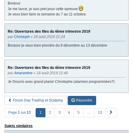
Bonjour
Je me lance, je suis pret pour cette epreuve
Je veux bien faire la semaine du 7 au 11 octobre.
Re: Ouvertures des files du 4ème trimestre 2019
par
Christoph
» 18 août 2019 21:24
Bonjour je veux bien prendre du 9 décembre au 13 décembre
Re: Ouvertures des files du 4ème trimestre 2019
par
Amarantine
» 18 août 2019 21:40
Je t'inscris avec grand plaisir Christophe.(alarmes programmées?)
Forum Day Trading et Scalping
Répondre
S
Page
1
sur
13
1
2
3
4
5
…
13
u
i
Sujets similaires
v
a