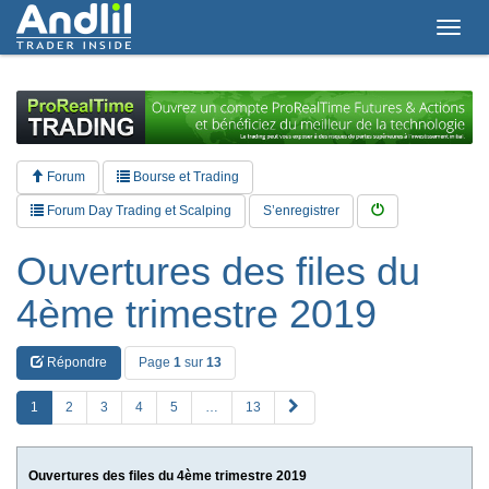
T
o
g
g
l
e
n
a
Forum
Bourse et Trading
v
i
Forum Day Trading et Scalping
S’enregistrer
g
a
Ouvertures des files du
t
i
4ème trimestre 2019
o
n
Répondre
Page
1
sur
13
S
1
2
3
4
5
…
13
u
i
v
Ouvertures des files du 4ème trimestre 2019
a