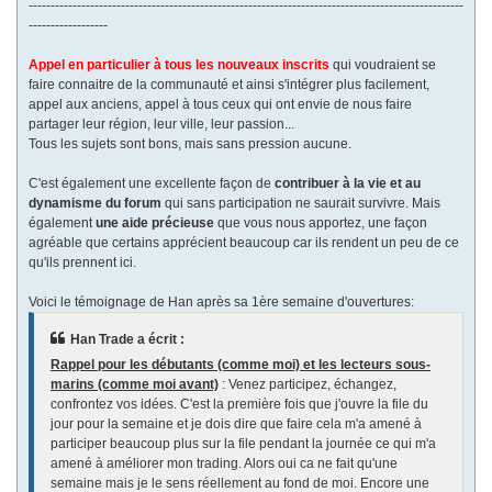
---------------------------------------------------------------------------------------------------
------------------
Appel en particulier à tous les nouveaux inscrits
qui voudraient se
faire connaitre de la communauté et ainsi s'intégrer plus facilement,
appel aux anciens, appel à tous ceux qui ont envie de nous faire
partager leur région, leur ville, leur passion...
Tous les sujets sont bons, mais sans pression aucune.
C'est également une excellente façon de
contribuer à la vie et au
dynamisme du forum
qui sans participation ne saurait survivre. Mais
également
une aide précieuse
que vous nous apportez, une façon
agréable que certains apprécient beaucoup car ils rendent un peu de ce
qu'ils prennent ici.
Voici le témoignage de Han après sa 1ère semaine d'ouvertures:
Han Trade a écrit :
Rappel pour les débutants (comme moi) et les lecteurs sous-
marins (comme moi avant)
: Venez participez, échangez,
confrontez vos idées. C'est la première fois que j'ouvre la file du
jour pour la semaine et je dois dire que faire cela m'a amené à
participer beaucoup plus sur la file pendant la journée ce qui m'a
amené à améliorer mon trading. Alors oui ca ne fait qu'une
semaine mais je le sens réellement au fond de moi. Encore une