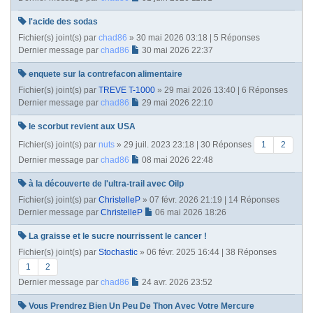
l'acide des sodas
Fichier(s) joint(s)
par
chad86
» 30 mai 2026 03:18 | 5 Réponses
Dernier message par
chad86
30 mai 2026 22:37
enquete sur la contrefacon alimentaire
Fichier(s) joint(s)
par
TREVE T-1000
» 29 mai 2026 13:40 | 6 Réponses
Dernier message par
chad86
29 mai 2026 22:10
le scorbut revient aux USA
Fichier(s) joint(s)
par
nuts
» 29 juil. 2023 23:18 | 30 Réponses
1
2
Dernier message par
chad86
08 mai 2026 22:48
à la découverte de l'ultra-trail avec Oilp
Fichier(s) joint(s)
par
ChristelleP
» 07 févr. 2026 21:19 | 14 Réponses
Dernier message par
ChristelleP
06 mai 2026 18:26
La graisse et le sucre nourrissent le cancer !
Fichier(s) joint(s)
par
Stochastic
» 06 févr. 2025 16:44 | 38 Réponses
1
2
Dernier message par
chad86
24 avr. 2026 23:52
Vous Prendrez Bien Un Peu De Thon Avec Votre Mercure