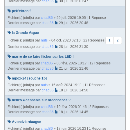
Dernier message par
chad86
30 juil. 2026 01:47
pek'citron ?
Fichier(s) joint(s)
par
chad86
» 29 juil. 2026 19:05 | 1 Réponse
Dernier message par
chad86
29 juil. 2026 20:48
la Grande Vague
Fichier(s) joint(s)
par
nuts
» 04 oct. 2023 02:10 | 22 Réponses
1
2
Dernier message par
chad86
28 juil. 2026 21:30
marre de se faire flicker par les LED !
Fichier(s) joint(s)
par
chad86
» 05 févr. 2026 18:17 | 12 Réponses
Dernier message par
chad86
21 juil. 2026 21:46
mpox-24 [souche 1b]
Fichier(s) joint(s)
par
nuts
» 15 août 2024 19:11 | 11 Réponses
Dernier message par
chad86
18 juil. 2026 14:50
benzo = cannabis sur ordonnance ?
Fichier(s) joint(s)
par
chad86
» 19 févr. 2026 01:46 | 2 Réponses
Dernier message par
chad86
18 juil. 2026 14:45
Avondvierdaagse
Fichier(s) joint(s)
par
chad86
» 17 juin 2026 16:23 | 1 Réponse