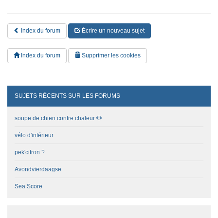
i
v
a
Index du forum
Écrire un nouveau sujet
n
t
e
Index du forum
Supprimer les cookies
SUJETS RÉCENTS SUR LES FORUMS
soupe de chien contre chaleur 🐶
vélo d'intérieur
pek'citron ?
Avondvierdaagse
Sea Score