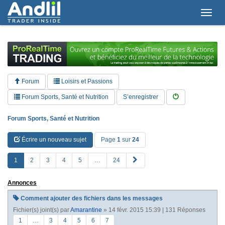
T
o
g
g
l
e
n
a
Forum
Loisirs et Passions
v
i
Forum Sports, Santé et Nutrition
S’enregistrer
g
a
Forum Sports, Santé et Nutrition
t
i
Écrire un nouveau sujet
Page
1
sur
24
o
n
S
1
2
3
4
5
…
24
u
i
Annonces
v
a
Comment ajouter des fichiers dans les messages
n
Fichier(s) joint(s)
par
Amarantine
» 14 févr. 2015 15:39 | 131 Réponses
t
e
1
…
3
4
5
6
7