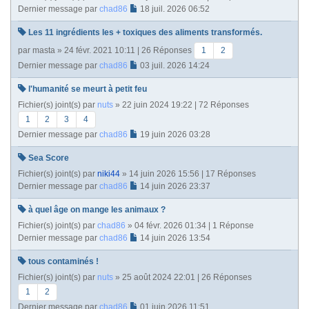
Dernier message par
chad86
18 juil. 2026 06:52
Les 11 ingrédients les + toxiques des aliments transformés.
par
masta
» 24 févr. 2021 10:11 | 26 Réponses
1
2
Dernier message par
chad86
03 juil. 2026 14:24
l'humanité se meurt à petit feu
Fichier(s) joint(s)
par
nuts
» 22 juin 2024 19:22 | 72 Réponses
1
2
3
4
Dernier message par
chad86
19 juin 2026 03:28
Sea Score
Fichier(s) joint(s)
par
niki44
» 14 juin 2026 15:56 | 17 Réponses
Dernier message par
chad86
14 juin 2026 23:37
à quel âge on mange les animaux ?
Fichier(s) joint(s)
par
chad86
» 04 févr. 2026 01:34 | 1 Réponse
Dernier message par
chad86
14 juin 2026 13:54
tous contaminés !
Fichier(s) joint(s)
par
nuts
» 25 août 2024 22:01 | 26 Réponses
1
2
Dernier message par
chad86
01 juin 2026 11:51