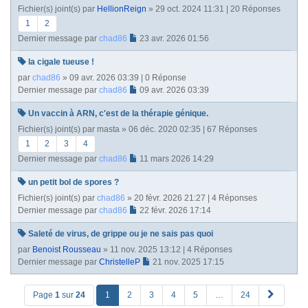
Fichier(s) joint(s)
par
HellionReign
» 29 oct. 2024 11:31 | 20 Réponses
1
2
Dernier message par
chad86
23 avr. 2026 01:56
la cigale tueuse !
par
chad86
» 09 avr. 2026 03:39 | 0 Réponse
Dernier message par
chad86
09 avr. 2026 03:39
Un vaccin à ARN, c'est de la thérapie génique.
Fichier(s) joint(s)
par
masta
» 06 déc. 2020 02:35 | 67 Réponses
1
2
3
4
Dernier message par
chad86
11 mars 2026 14:29
un petit bol de spores ?
Fichier(s) joint(s)
par
chad86
» 20 févr. 2026 21:27 | 4 Réponses
Dernier message par
chad86
22 févr. 2026 17:14
Saleté de virus, de grippe ou je ne sais pas quoi
par
Benoist Rousseau
» 11 nov. 2025 13:12 | 4 Réponses
Dernier message par
ChristelleP
21 nov. 2025 17:15
S
Page
1
sur
24
1
2
3
4
5
…
24
u