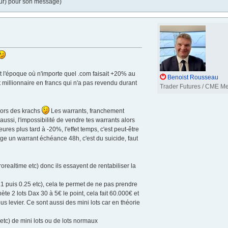
eur) pour son message)
ait l'époque où n'importe quel .com faisait +20% au
Benoist Rousseau
t millionnaire en francs qui n'a pas revendu durant
Trader Futures / CME M
 lors des krachs
Les warrants, franchement
aussi, l'impossibilité de vendre tes warrants alors
ures plus tard à -20%, l'effet temps, c'est peut-être
sage un warrant échéance 48h, c'est du suicide, faut
orealtime etc) donc ils essayent de rentabiliser la
.1 puis 0.25 etc), cela te permet de ne pas prendre
hète 2 lots Dax 30 à 5€ le point, cela fait 60.000€ et
us levier. Ce sont aussi des mini lots car en théorie
 etc) de mini lots ou de lots normaux