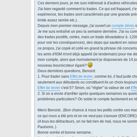
Ces derniers jours, je me suis intéressé à d'autres véhicule
J'ai bien regardé comment tu trades. Ce qui est frappant, c'es
expérience, tes trades sont caractérisés par une grande pré
limite assez serrée etc.)..
Depuis mon premier message, j'ai ouvert un
compte démo
s
Je me suis entraîné un peu la semaine dernière. J'ai vu comb
des trades positifs, certes, mais un trade dévastateur à -1200
pour voir les conséquences), des stops qui sautent en raison
ce propos, j'ai copié et collé en grand ta phrase clé concer
les amis d'IGM m'ont déjà appelé (le lendemain) pour me de
mon compte, alors que normalement je disposerais de 14 jour
nouveau boursicoteur égaré?
Deux dernières questions, Benoist:
1. Pour trader sans
Effet de levier
, comme toi, il faut juste c
seulement aux débutants ou constituent ils un choix toujours
Effet de levier
c'est 5? Sinon, où "régler" la valeur de cet
Effe
2. Si on a envie d'arrêter après quelques semaines ou quel
problèmes particuliers? On solde le compte facilement en ré
Merci Benoist.. (Bon chance à nous les petits contre ces m
ce qui nous a été pris et on ne veut pas s'avouer (ENCORE)
(A tous les détracteurs, on ne fait rien de mal, nous ne so
Paulsons..)
Bonne soirée et bonne semaine..