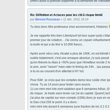
(merci aussi à (pseudo supprimé à la demande de l'utilisat
Re: Définition et Actuces pour les cfd à risque limité
par
Benoist Rousseau
» 11 déc. 2011 18:19
Tu dois donc être professeur (moi anciennement, Histoire).
Je me rappelle très bien Libertysurf (et leur super pub) c'ét
premier jour de cotation... J'ai connu un copain virtuellemen
la bulle et qui a du finir à 10.000 francs...
Après avoir vécu cela, Alcatel a plus de 100€, on est blindé
oublie totalement, c'est une arnaque absolue, j'y suis passé 
qu'en théorie tu étais à +50% pour que l'émetteur recote 2 he
le pire, avoir "raison" mais rater le timing de 24h... (au pas
si tu es au courant d'un attentat à NY lol)
Pour IGM : je crois que les comptes demo leur coûte cher (pr
chose. Tu as 14 jours pour tester sans soucis.
1) Les mini mini lots sont valables que 6 semaines hélas. (0
de risque. Je trade sans levier car j'ai du capital. Quand j'ac
j'ai plus de capital sur mon compte (100k) donc je suis en so
le Dax c'est 25€ le point. Il y a donc :
mini mini lots durant 6 semaines (une fraction de lot, 0.1 0.2