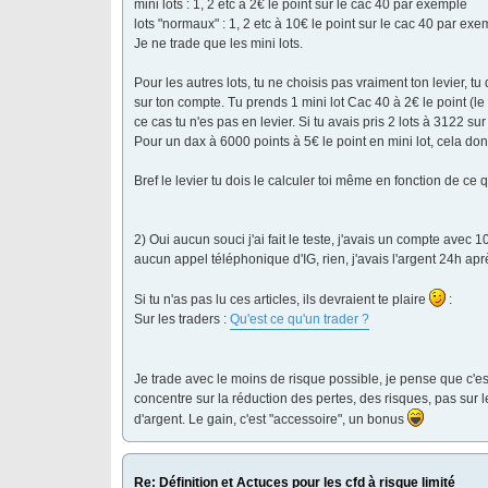
mini lots : 1, 2 etc à 2€ le point sur le cac 40 par exemple
lots "normaux" : 1, 2 etc à 10€ le point sur le cac 40 par exe
Je ne trade que les mini lots.
Pour les autres lots, tu ne choisis pas vraiment ton levier, t
sur ton compte. Tu prends 1 mini lot Cac 40 à 2€ le point (l
ce cas tu n'es pas en levier. Si tu avais pris 2 lots à 3122 su
Pour un dax à 6000 points à 5€ le point en mini lot, cela do
Bref le levier tu dois le calculer toi même en fonction de ce 
2) Oui aucun souci j'ai fait le teste, j'avais un compte avec
aucun appel téléphonique d'IG, rien, j'avais l'argent 24h a
Si tu n'as pas lu ces articles, ils devraient te plaire
:
Sur les traders :
Qu'est ce qu'un trader ?
Je trade avec le moins de risque possible, je pense que c'es
concentre sur la réduction des pertes, des risques, pas sur 
d'argent. Le gain, c'est "accessoire", un bonus
Re: Définition et Actuces pour les cfd à risque limité