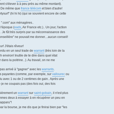
oivent s'élever à à peu près au même montant).
) ! De même que
france télécom
et bien d'autre!
ysurf" (hi hi hi) (qui se souvient encore de cette
du ".com" aux ménagères..
 l'époque (
eads
, Air France etc.).. Un jour, l'action
r . Je fût très surpris par sa méconnaissance des
seillère" ne pouvait me donner....aucun conseil!
r! J'étais rêveur!
perdu en un seul trade de
warrant
(très loin de la
nviron! Inutile de te dire dans quel état
 dans la poitrine...). Au travail, on ne me
 pas arrivé à "gagner" avec les
warrants
.
très payantes (comme, par exemple, sur
vallourec
ou
ndu avec 1 ou de 2 centimes de gain.. Après une
e ne coupais pas (des fois oui, des fois
ernièrement un
warrant
sur
saint-gobain
, il n'est plus
sommes deux à essayer à en récupérer un peu en
éapparu"!
r la bourse, je me dis que je finirai bien par "les