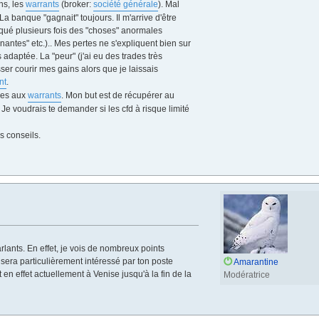
ns, les
warrants
(broker:
société générale
). Mal
La banque "gagnait" toujours. Il m'arrive d'être
arqué plusieurs fois des "choses" anormales
antes" etc.).. Mes pertes ne s'expliquent bien sur
adaptée. La "peur" (j'ai eu des trades très
er courir mes gains alors que je laissais
nt
.
bles aux
warrants
. Mon but est de récupérer au
e voudrais te demander si les cfd à risque limité
s conseils.
rlants. En effet, je vois de nombreux points
sera particulièrement intéressé par ton poste
Amarantine
en effet actuellement à Venise jusqu'à la fin de la
Modératrice