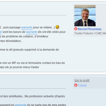
0€ , puis passage
warrants
pour se refaire...)
Benoist Rousseau
té
sont les tueurs de
warrants
(ils ont été créés pour
Trader Futures / CME M
lus de problème de cotation, d’émetteur
temps dévastateur...
mme le dit (pseudo supprimé à la demande de
ie moi un MP ou via le formulaire contact en bas du
emps etc je pourrai mieux t'aider
Voir le profil
Classe
ont des similitudes.. Ma profession actuelle (d'après
niquement en
warrants
(je ne parle pas de mes pertes