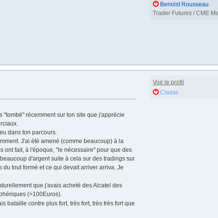
Benoist Rousseau
Trader Futures / CME M
Voir le profil
Classe
 "tombé" récemment sur ton site que j'apprécie
rciaux.
peu dans ton parcours.
décemment. J'ai été amené (comme beaucoup) à la
 ont fait, à l'époque, "le nécessaire" pour que des
beaucoup d'argent suite à cela sur des tradings sur
 du tout formé et ce qui devait arriver arriva. Je
naturellement que j'avais acheté des Alcatel des
osphériques (>100Euros).
ataille contre plus fort, très fort, très très fort que