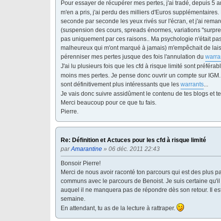
Pour essayer de récupérer mes pertes, j'ai tradé, depuis 5 a
m'en a pris, j'ai perdu des milliers d'Euros supplémentaires. 
seconde par seconde les yeux rivés sur l'écran, et j'ai rem
(suspension des cours, spreads énormes, variations "surpren
pas uniquement par ces raisons.. Ma psychologie n'était pas 
malheureux qui m'ont marqué à jamais) m'empêchait de laiss
pérenniser mes pertes jusque des fois l'annulation du
warra
J'ai lu plusieurs fois que les cfd à risque limité sont préféra
moins mes pertes. Je pense donc ouvrir un compte sur IGM. J
sont définitivement plus intéressants que les
warrants
...
Je vais donc suivre assidûment le contenu de tes blogs et te
Merci beaucoup pour ce que tu fais.
Pierre.
Re: Définition et Actuces pour les cfd à risque limité
par
Amarantine
» 06 déc. 2011 22:43
Bonsoir Pierre!
Merci de nous avoir raconté ton parcours qui est des plus pa
communs avec le parcours de Benoist. Je suis certaine qu'il 
auquel il ne manquera pas de répondre dès son retour. Il est 
semaine.
En attendant, tu as de la lecture à rattraper.