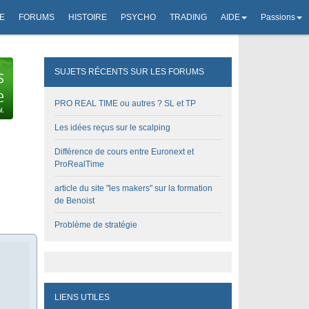
E
FORUMS
HISTOIRE
PSYCHO
TRADING
AIDE
Passions
SUJETS RÉCENTS SUR LES FORUMS
PRO REAL TIME ou autres ? SL et TP
Les idées reçus sur le scalping
Différence de cours entre Euronext et
ProRealTime
article du site "les makers" sur la formation
de Benoist
Problème de stratégie
LIENS UTILES