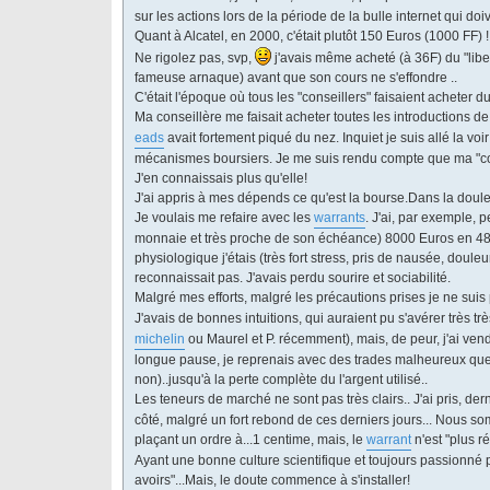
sur les actions lors de la période de la bulle internet qui d
Quant à Alcatel, en 2000, c'était plutôt 150 Euros (1000 FF
Ne rigolez pas, svp,
j'avais même acheté (à 36F) du "libert
fameuse arnaque) avant que son cours ne s'effondre ..
C'était l'époque où tous les "conseillers" faisaient acheter 
Ma conseillère me faisait acheter toutes les introductions de
eads
avait fortement piqué du nez. Inquiet je suis allé la voi
mécanismes boursiers. Je me suis rendu compte que ma "con
J'en connaissais plus qu'elle!
J'ai appris à mes dépends ce qu'est la bourse.Dans la douleu
Je voulais me refaire avec les
warrants
. J'ai, par exemple, 
monnaie et très proche de son échéance) 8000 Euros en 48h e
physiologique j'étais (très fort stress, pris de nausée, douleur
reconnaissait pas. J'avais perdu sourire et sociabilité.
Malgré mes efforts, malgré les précautions prises je ne suis
J'avais de bonnes intuitions, qui auraient pu s'avérer très 
michelin
ou Maurel et P. récemment), mais, de peur, j'ai ve
longue pause, je reprenais avec des trades malheureux que j
non)..jusqu'à la perte complète du l'argent utilisé..
Les teneurs de marché ne sont pas très clairs.. J'ai pris, d
côté, malgré un fort rebond de ces derniers jours... Nous 
plaçant un ordre à...1 centime, mais, le
warrant
n'est "plus r
Ayant une bonne culture scientifique et toujours passionné pa
avoirs"...Mais, le doute commence à s'installer!