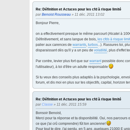
Re: Définition et Actuces pour les cfd à risque limité
par
Benoist Rousseau
» 11 déc. 2011 13:02
Bonjour Pierre,
on a effectivement presque le même parcourt (Alcatel à 10
Définitivement, et sans langue de bois,
les cfds à risque limi
palier aux carences de
warrants
,
turbos
...). Rassures toi, p
disparaissant dès qu'il y a un peu de
volatilité
, plus d'effet 
Par contre, levier plus fort que sur
warrant
possible donc co
l'utilisateur), à toi d'être un adulte responsable
Si tu veux des conseils plus adaptés à ta psychologie, envo
forum, et dis moi en plus sur tes objectifs, capital, horizon t
Re: Définition et Actuces pour les cfd à risque limité
par
Classe
» 11 déc. 2011 15:59
Bonsoir Benoist,
Merci pour ta réponse et ta disponibilité. Oui, nos parcours 
ce que j'ai crû comprendre) fût ton ancienne!
Pour tout te dire, j'ai perdu, en 5 ans ,quelques 21000 E u