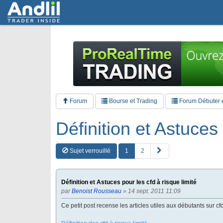
Forum
Bourse et Trading
Forum Débuter 
Définition et Astuces 
S
Sujet verrouillé
1
2
u
i
v
Définition et Astuces pour les cfd à risque limité
a
par
Benoist Rousseau
» 14 sept. 2011 11:09
n
t
Ce petit post recense les articles utiles aux débutants sur cfd
e