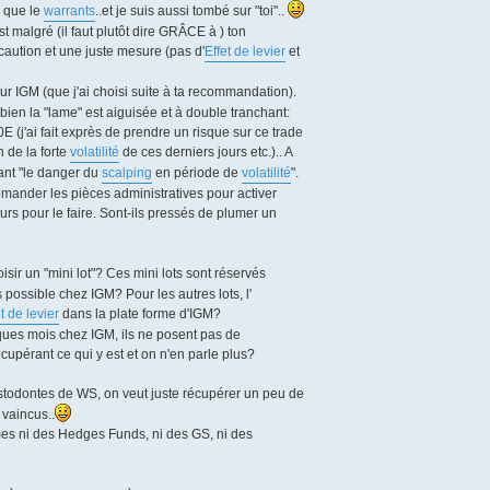
s que le
warrants
..et je suis aussi tombé sur "toi"..
t malgré (il faut plutôt dire GRÂCE à ) ton
caution et une juste mesure (pas d'
Effet de levier
et
ur IGM (que j'ai choisi suite à ta recommandation).
ien la "lame" est aiguisée et à double tranchant:
E (j'ai fait exprès de prendre un risque sur ce trade
 de la forte
volatilité
de ces derniers jours etc.).. A
nant "le danger du
scalping
en période de
volatilité
".
mander les pièces administratives pour activer
s pour le faire. Sont-ils pressés de plumer un
hoisir un "mini lot"? Ces mini lots sont réservés
 possible chez IGM? Pour les autres lots, l'
t de levier
dans la plate forme d'IGM?
ques mois chez IGM, ils ne posent pas de
cupérant ce qui y est et on n'en parle plus?
astodontes de WS, on veut juste récupérer un peu de
 vaincus..
mmes ni des Hedges Funds, ni des GS, ni des