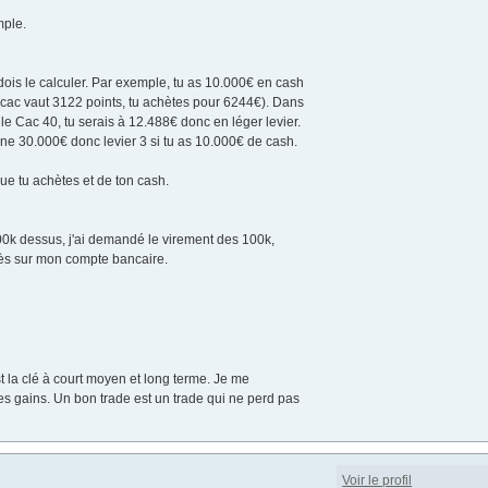
mple.
u dois le calculer. Par exemple, tu as 10.000€ en cash
e cac vaut 3122 points, tu achètes pour 6244€). Dans
r le Cac 40, tu serais à 12.488€ donc en léger levier.
nne 30.000€ donc levier 3 si tu as 10.000€ de cash.
que tu achètes et de ton cash.
 100k dessus, j'ai demandé le virement des 100k,
près sur mon compte bancaire.
t la clé à court moyen et long terme. Je me
les gains. Un bon trade est un trade qui ne perd pas
Voir le profil