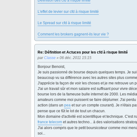
Définition des cfd à risque limité
L'effet de levier sur cfd à risque limité
Le Spread sur cfd à risque limité
Comment les brokers gagnent-ils leur vie ?
Re: Définition et Actuces pour les cfd à risque limité
par
Classe
» 06 déc. 2011 15:15
Bonjour Benoist,
Je suis passionné de bourse depuis quelques temps. Je suis
beaucoup vu sa différence avec les autres sites plus comme
J'apprécie ta façon de voir les choses et je me retrouve un 
J'ai un travail sûr et mon salaire est suffisant pour vivre 
bourse lors de la fameuse bulle internet de 2000. Les médias
amateurs comme moi puissent se faire déplumer. J'ai perdu 
action (dans un
pea
et sur un compte courant). Je n'étais pas
pense que ce fût le lot de tout un chacun.
Mon domaine d'activité est scientifique et technique. C'est 
france telecom
et autres techno... à des valorisations strat
J'ai alors compris que le petit boursicoteur comme moi menais b
soi...